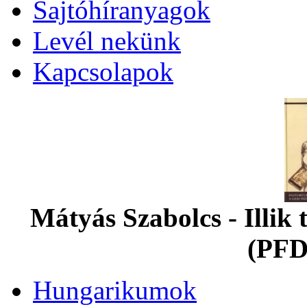
Sajtóhíranyagok
Levél nekünk
Kapcsolapok
Mátyás Szabolcs - Illi
(PFD
Hungarikumok