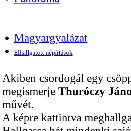
Magyargyalázat
Elhallgatott népírtások
Akiben csordogál egy csöpp
megismerje
Thuróczy Jáno
művét.
A képre kattintva meghallga
Hallgassa hát mindenki sajá