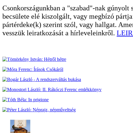
Csonkországunkban a "szabad"-nak gúnyolt sa
becsülete elé kiszolgált, vagy megbízó pártja
pártérdeke(k) szerint szól, vagy hallgat. A
vesszük leiratkozását a hírleveleinkről.
LEIR