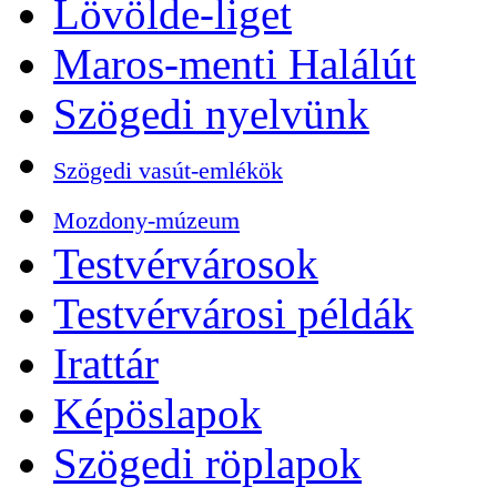
Lövölde-liget
Maros-menti Halálút
Szögedi nyelvünk
Szögedi vasút-emlékök
Mozdony-múzeum
Testvérvárosok
Testvérvárosi példák
Irattár
Képöslapok
Szögedi röplapok