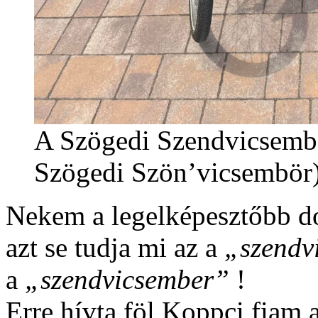
A Szögedi Szendvicsembör
Szögedi Szön’vicsembör)
Nekem a legelképesztőbb d
azt se tudja mi az a
„szendv
a
„szendvicsember”
!
Erre hívta föl Koppci fiam 