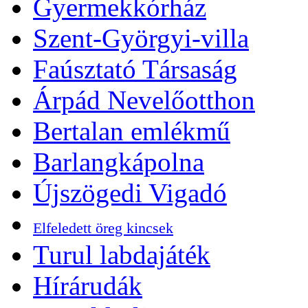
Gyermekkórház
Szent-Györgyi-villa
Faúsztató Társaság
Árpád Nevelőotthon
Bertalan emlékmű
Barlangkápolna
Újszögedi Vigadó
Elfeledett öreg kincsek
Turul labdajáték
Hírárudák