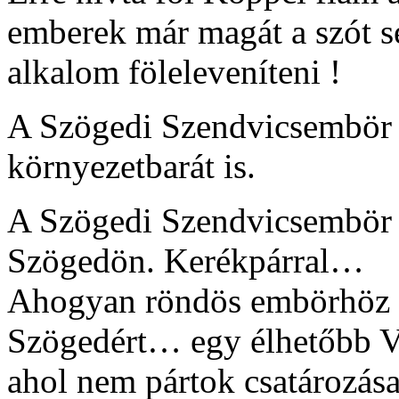
emberek már magát a szót sem
alkalom föleleveníteni !
A Szögedi Szendvicsembör n
környezetbarát is.
A Szögedi Szendvicsembör f
Szögedön. Kerékpárral…
Ahogyan röndös embörhöz 
Szögedért… egy élhetőbb 
ahol nem pártok csatározása