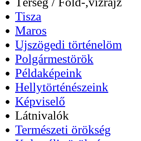
Térség / Föld-,vízrajz
Tisza
Maros
Ujszögedi történelöm
Polgármestörök
Példaképeink
Hellytörténészeink
Képviselő
Látnivalók
Természeti örökség