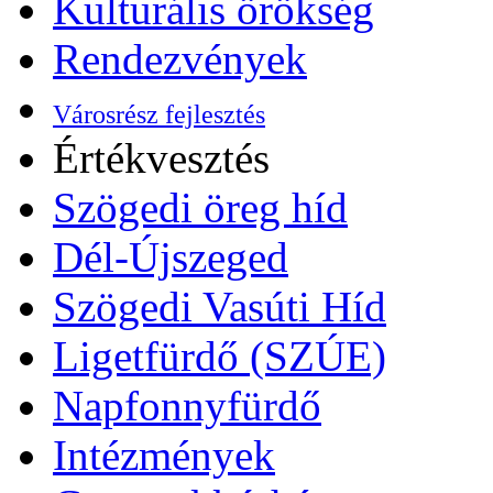
Kulturális örökség
Rendezvények
Városrész fejlesztés
Értékvesztés
Szögedi öreg híd
Dél-Újszeged
Szögedi Vasúti Híd
Ligetfürdő (SZÚE)
Napfonnyfürdő
Intézmények