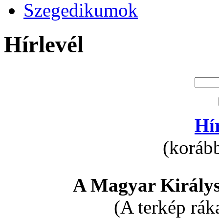
Szegedikumok
Hírlevél
Hí
(korább
A Magyar Királys
(A terkép rák