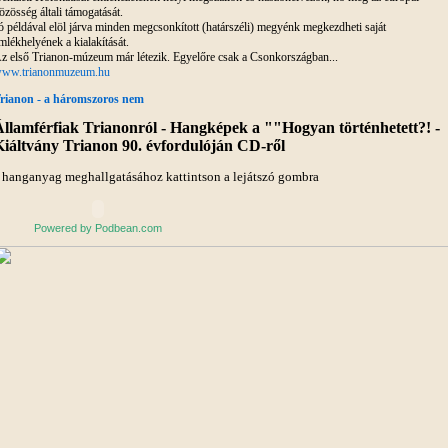
özösség általi támogatását.
ó példával elöl járva minden megcsonkított (határszéli) megyénk megkezdheti saját
mlékhelyének a kialakítását.
z első Trianon-múzeum már létezik. Egyelőre csak a Csonkországban...
ww.trianonmuzeum.hu
rianon - a háromszoros nem
llamférfiak Trianonról - Hangképek a ""Hogyan történhetett?! -
iáltvány Trianon 90. évfordulóján CD-ről
 hanganyag meghallgatásához kattintson a lejátszó gombra
Powered by Podbean.com