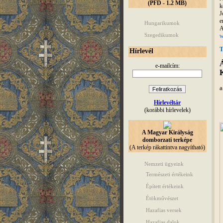
(PFD - 1.2 MB)
k
J
e
Hungarikumok
A
Szegedikumok
w
T
Hírlevél
Á
e-mailcím:
K
a
Hírlevéltár
(korábbi hírlevelek)
A Magyar Királyság
domborzati terképe
(A terkép rákattintva nagyítható)
Nemzeti ügyeink
Természeti értékeink
Épített értékeink
Étökművészet
Hazafias versek
Hazafias dalok