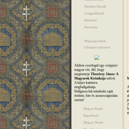
Hazafias Operák
Csüggedőknek
Kitekintő
Panoráma
Magyargyalázat
Elhallgatott népírtások
Akiben csordogál egy csöppnyi
magyar vér, illő, hogy
megismerje
Thuróczy János: A
Magyarok Krónikája
művét.
M
A képre kattintva
meghallgathatja.
A
Hallgassa hát mindenki saját
é
értelme, hite és azonosságtudata
a
szerint!
j
2
M
Magyar Regék
t
Regefilmek
Magyar Mesék