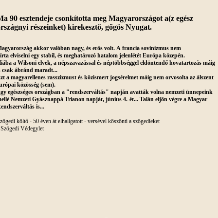
a 90 esztendeje csonkította meg Magyarországot a(z egész
rszágnyi részeinket) kirekesztő, gőgös Nyugat.
agyarország akkor valóban nagy, és erős volt. A francia sovinizmus nem
írta elviselni egy stabil, és meghatározó hatalom jelenlétét Európa közepén.
iába a Wilsoni elvek, a népszavazással és néptöbbséggel eldöntendő hovatartozás máig
s csak ábránd maradt...
zt a magyarellenes rasszizmust és közismert jogsérelmet máig nem orvosolta az álszent
urópai közösség (sem).
gy egészséges országban a "rendszerváltás" napján avatták volna nemzeti ünnepeink
ellé Nemzeti Gyásznappá Trianon napját, június 4.-ét... Talán eljön végre a Magyar
endszerváltás is...
zögedi költő - 50 éven át elhallgatott - versével köszönti a szögedieket
 Szögedi Védegylet