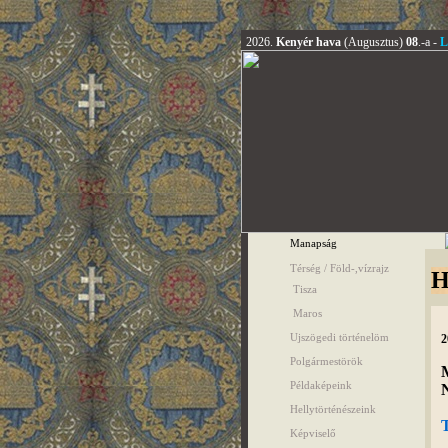
2026.
Kenyér hava
(Augusztus)
08
.-a -
L
Manapság
Térség / Föld-,vízrajz
H
Tisza
Maros
Ujszögedi történelöm
2
Polgármestörök
M
Példaképeink
N
Hellytörténészeink
Képviselő