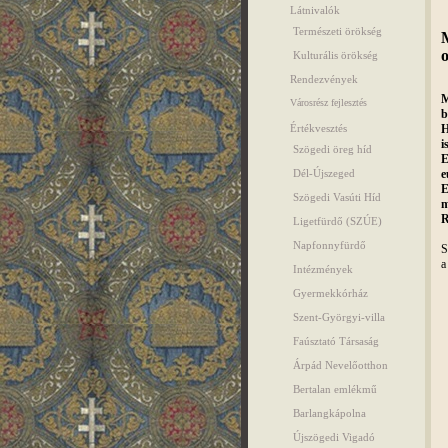
Látnivalók
Természeti örökség
M
o
Kulturális örökség
Rendezvények
M
Városrész fejlesztés
b
H
Értékvesztés
i
Szögedi öreg híd
E
e
Dél-Újszeged
E
Szögedi Vasúti Híd
m
R
Ligetfürdő (SZÚE)
Napfonnyfürdő
S
a
Intézmények
Gyermekkórház
Szent-Györgyi-villa
Faúsztató Társaság
Árpád Nevelőotthon
Bertalan emlékmű
Barlangkápolna
Újszögedi Vigadó