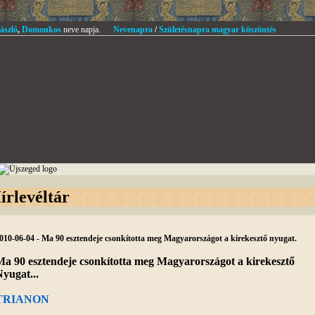
ászló
,
Domonkos
neve napja.
Nevenapra
/
Születésnapra magyar köszöntés
írlevéltár
010-06-04 - Ma 90 esztendeje csonkította meg Magyarországot a kirekesztő nyugat.
a 90 esztendeje csonkította meg Magyarországot a kirekesztő
yugat...
TRIANON