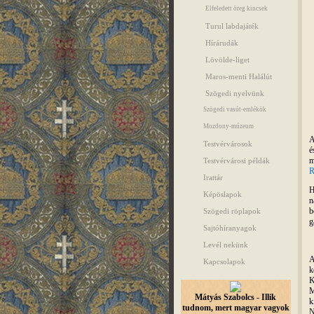
Elfeledett öreg kincsek
Turul labdajáték
Hírárudák
Lövölde-liget
Maros-menti Halálút
Szögedi nyelvünk
Szögedi vasút-emlékök
Mozdony-múzeum
A
Testvérvárosok
é
m
Testvérvárosi példák
R
Irattár
H
Képöslapok
n
b
Szögedi röplapok
g
Sajtóhíranyagok
Levél nekünk
A
Kapcsolapok
k
K
M
Mátyás Szabolcs - Illik
k
tudnom, mert magyar vagyok
N