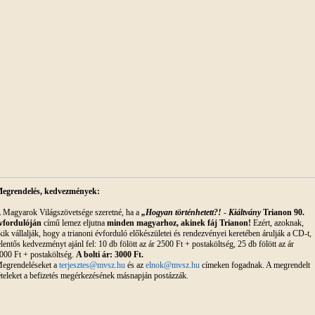
egrendelés, kedvezmények:
 Magyarok Világszövetsége szeretné, ha a
„Hogyan történhetett?!
-
Kiáltvány
Trianon 90.
vfordulóján
című lemez eljutna
minden magyarhoz, akinek fáj Trianon!
Ezért, azoknak,
kik vállalják, hogy a trianoni évforduló előkészületei és rendezvényei keretében árulják a CD-t,
elentős kedvezményt ajánl fel: 10 db fölött az ár 2500 Ft + postaköltség, 25 db fölött az ár
000 Ft + postaköltség.
A bolti ár: 3000 Ft.
egrendeléseket a
terjesztes@mvsz.hu
és az
elnok@mvsz.hu
címeken fogadnak. A megrendelt
ételeket a befizetés megérkezésének másnapján postázzák.