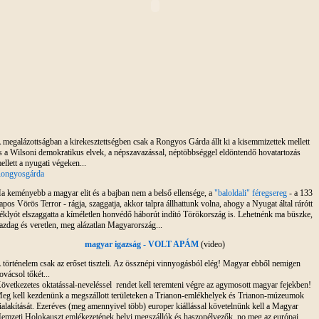
 megalázottságban a kirekesztettségben csak a Rongyos Gárda állt ki a kisemmizettek mellett
s a Wilsoni demokratikus elvek, a népszavazással, néptöbbséggel eldöntendő hovatartozás
ellett a nyugati végeken...
ongyosgárda
a keményebb a magyar elit és a bajban nem a belső ellensége, a
"baloldali" féregsereg
- a 133
apos Vörös Terror - rágja, szaggatja, akkor talpra állhattunk volna, ahogy a Nyugat által rárótt
éklyót elszaggatta a kíméletlen honvédő háborút indító Törökország is. Lehetnénk ma büszke,
azdag és veretlen, meg alázatlan Magyarország...
magyar igazság - VOLT APÁM
(video)
 történelem csak az erőset tiszteli. Az össznépi vinnyogásból elég! Magyar ebből nemigen
ovácsol tőkét...
övetkezetes oktatással-neveléssel rendet kell teremteni végre az agymosott magyar fejekben!
eg kell kezdenünk a megszállott területeken a Trianon-emlékhelyek és Trianon-múzeumok
ialakítását. Ezeréves (meg amennyivel több) europer kiállással követelnünk kell a Magyar
emzeti Holokauszt emlékezetének helyi megszállók és haszonélvezők, no meg az európai