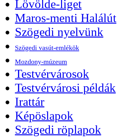
Lövölde-liget
Maros-menti Halálút
Szögedi nyelvünk
Szögedi vasút-emlékök
Mozdony-múzeum
Testvérvárosok
Testvérvárosi példák
Irattár
Képöslapok
Szögedi röplapok