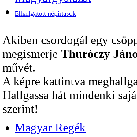
Elhallgatott népírtások
Akiben csordogál egy csöpp
megismerje
Thuróczy Jáno
művét.
A képre kattintva meghallga
Hallgassa hát mindenki sajá
szerint!
Magyar Regék