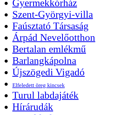
Gyermekkórház
Szent-Györgyi-villa
Faúsztató Társaság
Árpád Nevelőotthon
Bertalan emlékmű
Barlangkápolna
Újszögedi Vigadó
Elfeledett öreg kincsek
Turul labdajáték
Hírárudák