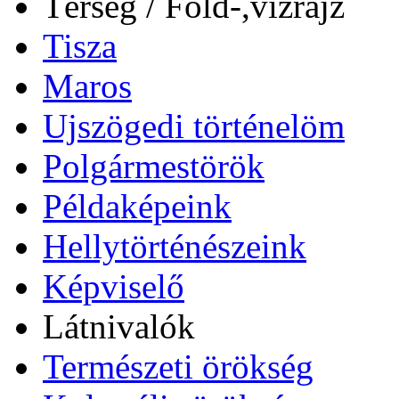
Térség / Föld-,vízrajz
Tisza
Maros
Ujszögedi történelöm
Polgármestörök
Példaképeink
Hellytörténészeink
Képviselő
Látnivalók
Természeti örökség