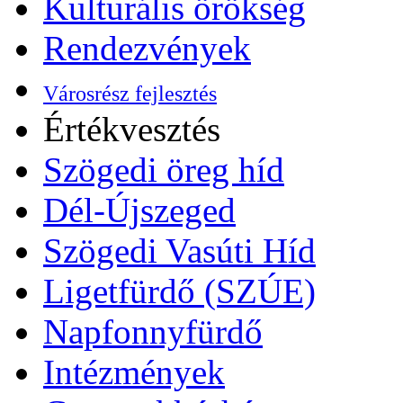
Kulturális örökség
Rendezvények
Városrész fejlesztés
Értékvesztés
Szögedi öreg híd
Dél-Újszeged
Szögedi Vasúti Híd
Ligetfürdő (SZÚE)
Napfonnyfürdő
Intézmények