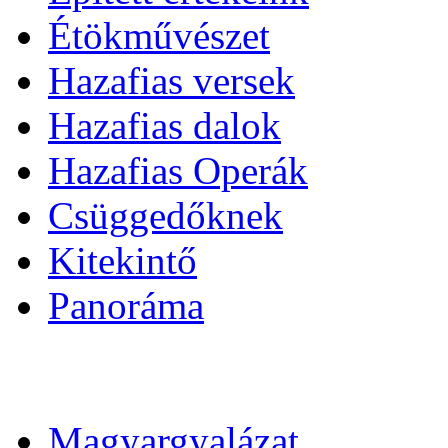
Étökművészet
Hazafias versek
Hazafias dalok
Hazafias Operák
Csüggedőknek
Kitekintő
Panoráma
Magyargyalázat