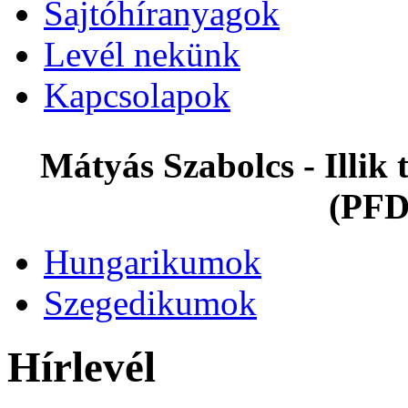
Sajtóhíranyagok
Levél nekünk
Kapcsolapok
Mátyás Szabolcs - Illi
(PFD
Hungarikumok
Szegedikumok
Hírlevél