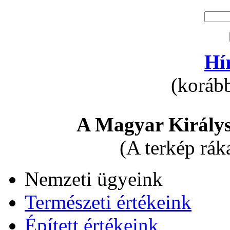
Hí
(korább
A Magyar Királys
(A terkép rák
Nemzeti ügyeink
Természeti értékeink
Épített értékeink