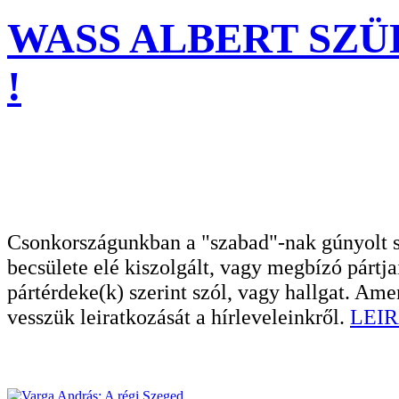
WASS ALBERT SZÜLI
!
Csonkországunkban a "szabad"-nak gúnyolt sa
becsülete elé kiszolgált, vagy megbízó pártja
pártérdeke(k) szerint szól, vagy hallgat. A
vesszük leiratkozását a hírleveleinkről.
LEIR