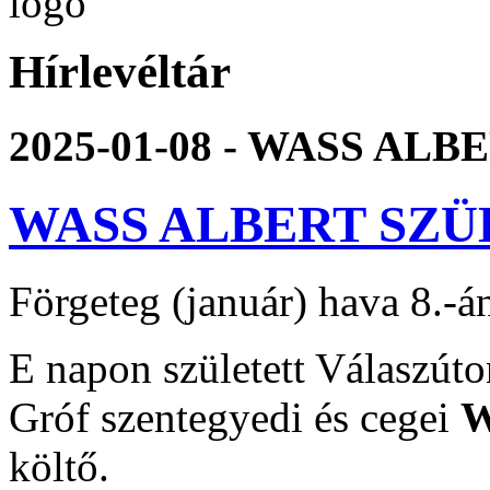
Hírlevéltár
2025-01-08 - WASS AL
WASS ALBERT SZÜ
Förgeteg (január) hava 8.-
E napon született Válaszúto
Gróf szentegyedi és cegei
W
költő.