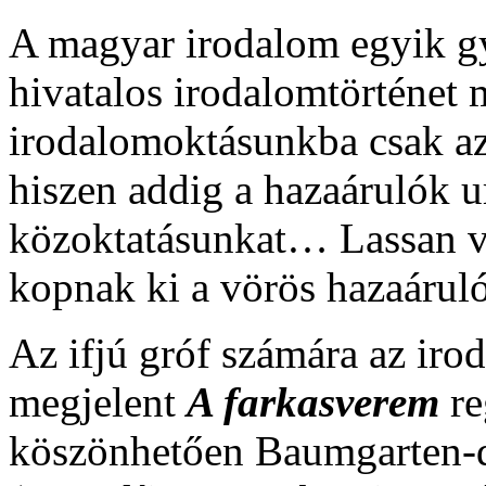
A magyar irodalom egyik gy
hivatalos irodalomtörténet 
irodalomoktásunkba csak az
hiszen addig a hazaárulók ur
közoktatásunkat… Lassan vá
kopnak ki a vörös hazaáru
Az ifjú gróf számára az iro
megjelent
A farkasverem
re
köszönhetően Baumgarten-dí