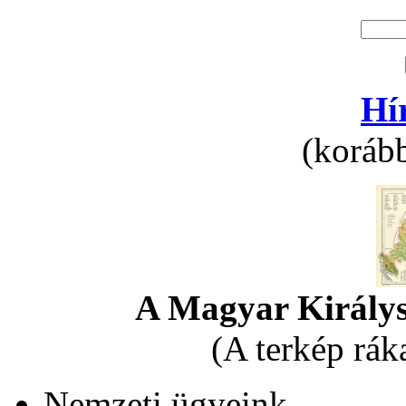
Hí
(korább
A Magyar Királys
(A terkép rák
Nemzeti ügyeink