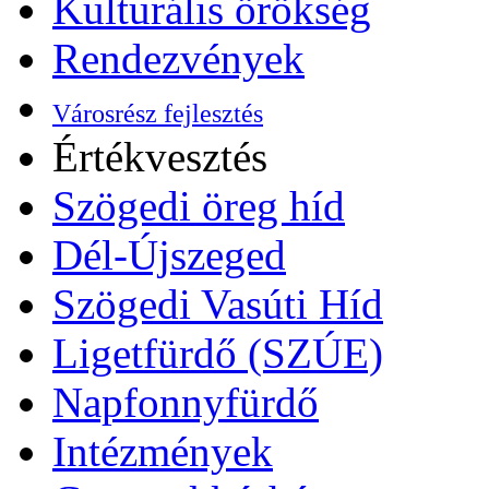
Kulturális örökség
Rendezvények
Városrész fejlesztés
Értékvesztés
Szögedi öreg híd
Dél-Újszeged
Szögedi Vasúti Híd
Ligetfürdő (SZÚE)
Napfonnyfürdő
Intézmények