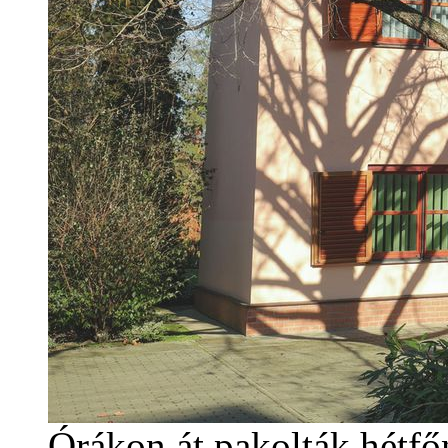
Órákon át pakolták hétfőn