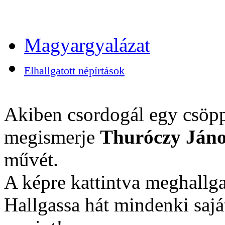
Magyargyalázat
Elhallgatott népírtások
Akiben csordogál egy csöpp
megismerje
Thuróczy Jáno
művét.
A képre kattintva meghallga
Hallgassa hát mindenki sajá