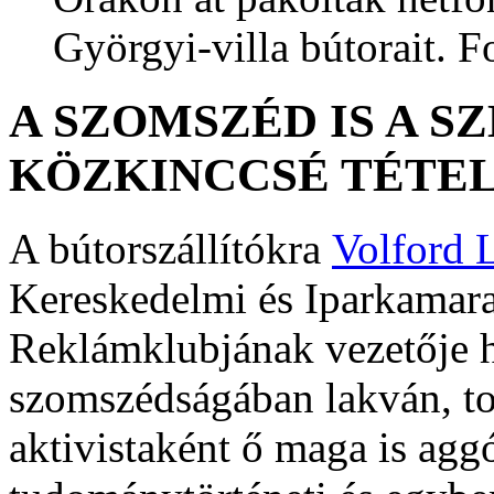
Györgyi-villa bútorait. 
A SZOMSZÉD IS A S
KÖZKINCCSÉ TÉTE
A bútorszállítókra
Volford 
Kereskedelmi és Iparkamar
Reklámklubjának vezetője hí
szomszédságában lakván, tov
aktivistaként ő maga is agg