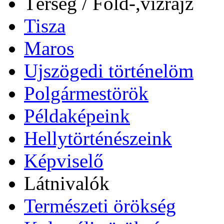
Térség / Föld-,vízrajz
Tisza
Maros
Ujszögedi történelöm
Polgármestörök
Példaképeink
Hellytörténészeink
Képviselő
Látnivalók
Természeti örökség