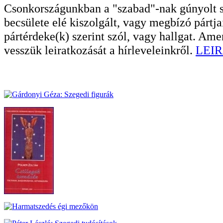
Csonkországunkban a "szabad"-nak gúnyolt sa
becsülete elé kiszolgált, vagy megbízó pártja
pártérdeke(k) szerint szól, vagy hallgat. A
vesszük leiratkozását a hírleveleinkről.
LEIR