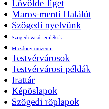
Lövölde-liget
Maros-menti Halálút
Szögedi nyelvünk
Szögedi vasút-emlékök
Mozdony-múzeum
Testvérvárosok
Testvérvárosi példák
Irattár
Képöslapok
Szögedi röplapok