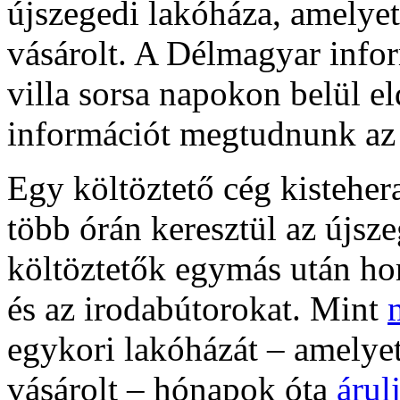
újszegedi lakóháza, amelye
vásárolt. A Délmagyar infor
villa sorsa napokon belül el
információt megtudnunk az 
Egy költöztető cég kistehera
több órán keresztül az újsze
költöztetők egymás után hor
és az irodabútorokat. Mint
egykori lakóházát – amelye
vásárolt – hónapok óta
árul