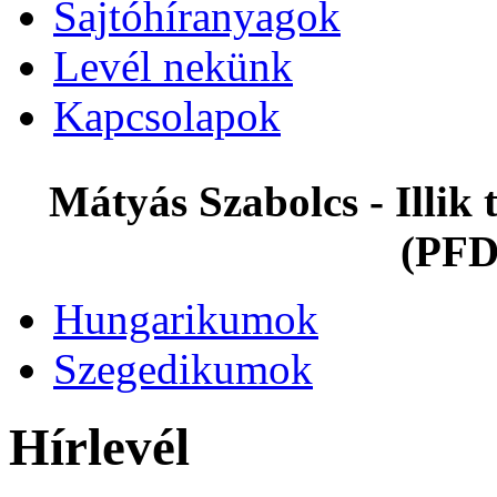
Sajtóhíranyagok
Levél nekünk
Kapcsolapok
Mátyás Szabolcs - Illi
(PFD
Hungarikumok
Szegedikumok
Hírlevél