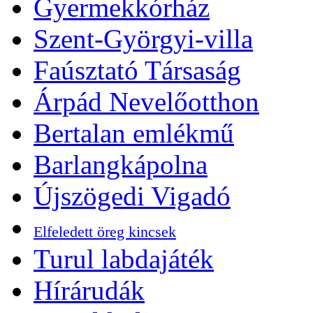
Gyermekkórház
Szent-Györgyi-villa
Faúsztató Társaság
Árpád Nevelőotthon
Bertalan emlékmű
Barlangkápolna
Újszögedi Vigadó
Elfeledett öreg kincsek
Turul labdajáték
Hírárudák