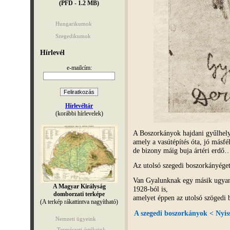
(PFD - 1.2 MB)
Hungarikumok
Szegedikumok
Hírlevél
e-mailcím:
Hírlevéltár
(korábbi hírlevelek)
A Boszorkányok hajdani gyűlhely
amely a vasútépítés óta, jó másfé
de bizony máig buja ártéri erdő
Az utolsó szegedi boszorkányége
Van Gyalunknak egy másik ugyani
A Magyar Királyság
1928-ból is,
domborzati terképe
amelyet éppen az utolsó szögedi 
(A terkép rákattintva nagyítható)
A szegedi boszorkányok < Nyis
Nemzeti ügyeink
Természeti értékeink