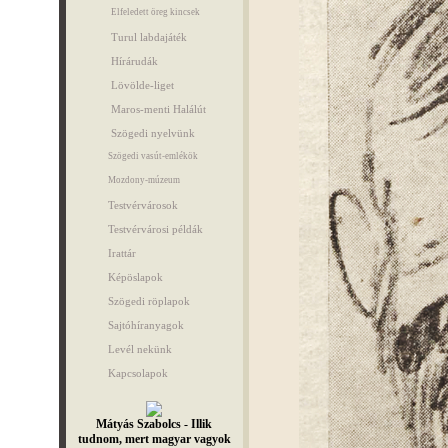
Elfeledett öreg kincsek
Turul labdajáték
Hírárudák
Lövölde-liget
Maros-menti Halálút
Szögedi nyelvünk
Szögedi vasút-emlékök
Mozdony-múzeum
Testvérvárosok
Testvérvárosi példák
Irattár
Képöslapok
Szögedi röplapok
Sajtóhíranyagok
Levél nekünk
Kapcsolapok
Mátyás Szabolcs - Illik
tudnom, mert magyar vagyok