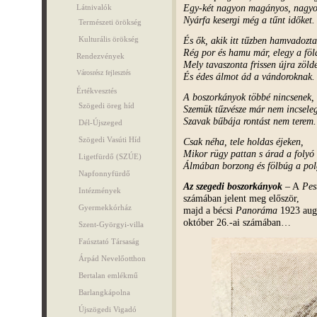
Egy-két nagyon magányos, nagyo
Látnivalók
Nyárfa kesergi még a tűnt időket.
Természeti örökség
És ők, akik itt tűzben hamvadozta
Kulturális örökség
Rég por és hamu már, elegy a föl
Rendezvények
Mely tavaszonta frissen újra zölde
Városrész fejlesztés
És édes álmot ád a vándoroknak.
Értékvesztés
A boszorkányok többé nincsenek,
Szögedi öreg híd
Szemük tűzvésze már nem incseleg
Szavak bűbája rontást nem terem.
Dél-Újszeged
Szögedi Vasúti Híd
Csak néha, tele holdas éjeken,
Mikor rügy pattan s árad a folyó
Ligetfürdő (SZÚE)
Álmában borzong és fölbúg a pol
Napfonnyfürdő
Az szegedi boszorkányok
– A
Pes
Intézmények
számában jelent meg először,
Gyermekkórház
majd a bécsi
Panoráma
1923 augu
október 26.-ai számában…
Szent-Györgyi-villa
Faúsztató Társaság
Árpád Nevelőotthon
Bertalan emlékmű
Barlangkápolna
Újszögedi Vigadó