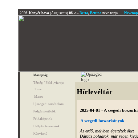
2026.
Kenyér hava
(Augusztus)
06
.-a -
Berta
,
Bettina
neve napja.
Nevenap
Manapság
Térség / Föld-,vízrajz
Tisza
Hírlevéltár
Maros
Ujszögedi történelöm
2025-04-01 - A szegedi boszork
Polgármestörök
Példaképeink
A szegedi boszorkányok
Hellytörténészeink
Az erdő, melyben égettétek őket
Képviselő
Dárdás polgárok, már régen kivá