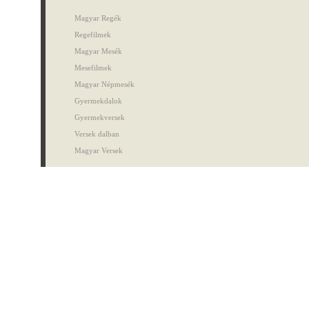
Magyar Regék
Regefilmek
Magyar Mesék
Mesefilmek
Magyar Népmesék
Gyermekdalok
Gyermekversek
Versek dalban
Magyar Versek