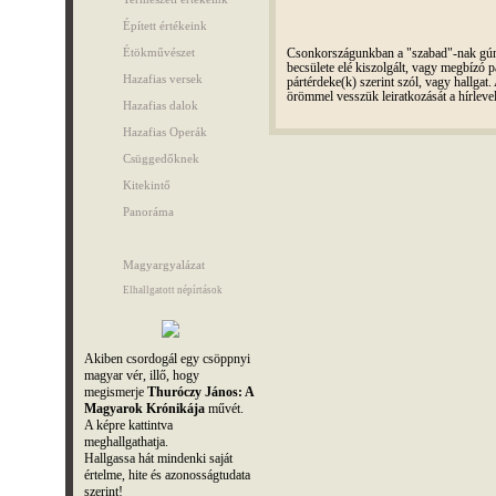
Épített értékeink
Étökművészet
Csonkországunkban a "szabad"-nak gúnyo
becsülete elé kiszolgált, vagy megbízó pá
Hazafias versek
pártérdeke(k) szerint szól, vagy hallga
örömmel vesszük leiratkozását a hírleve
Hazafias dalok
Hazafias Operák
Csüggedőknek
Kitekintő
Panoráma
Magyargyalázat
Elhallgatott népírtások
Akiben csordogál egy csöppnyi
magyar vér, illő, hogy
megismerje
Thuróczy János: A
Magyarok Krónikája
művét.
A képre kattintva
meghallgathatja.
Hallgassa hát mindenki saját
értelme, hite és azonosságtudata
szerint!