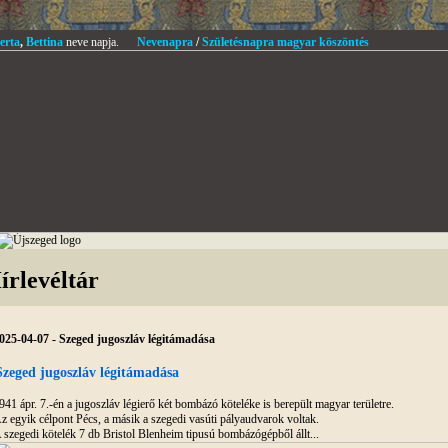
erta
,
Bettina
neve napja.
Nevenapra
/
Születésnapra magyar köszöntés
írlevéltár
025-04-07 - Szeged jugoszláv légitámadása
Szeged jugoszláv légitámadása
941 ápr. 7.-én a jugoszláv légierő két bombázó köteléke is berepült magyar területre.
z egyik célpont Pécs, a másik a szegedi vasúti pályaudvarok voltak.
 szegedi kötelék 7 db Bristol Blenheim tipusú bombázógépből állt...