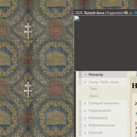
2026.
Kenyér hava
(Augusztus)
06
.-a -
B
Manapság
Térség / Föld-,vízrajz
H
Tisza
Maros
Ujszögedi történelöm
2
Polgármestörök
Példaképeink
1
Hellytörténészeink
A
A
Képviselő