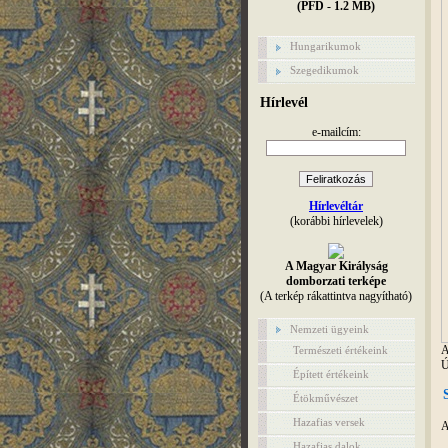
(PFD - 1.2 MB)
Hungarikumok
Szegedikumok
Hírlevél
e-mailcím:
Hírlevéltár
(korábbi hírlevelek)
A Magyar Királyság
domborzati terképe
(A terkép rákattintva nagyítható)
Nemzeti ügyeink
A
Természeti értékeink
Ú
Épített értékeink
Étökművészet
Hazafias versek
A
Hazafias dalok