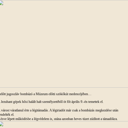
előtt jugoszláv bombázó a Múzeum előtti szökőkút medencéjében…
 lezuhant gépek hősi halált halt személyzetéből öt főt április 9.-én temettek el.
 várost váratlanul érte a légitámadás. A légiriadót már csak a bombázás megkezdése után
endelték el.
ésve lépett működésbe a légvédelem is, utána azonban heves tüzet zúdított a támadókra.