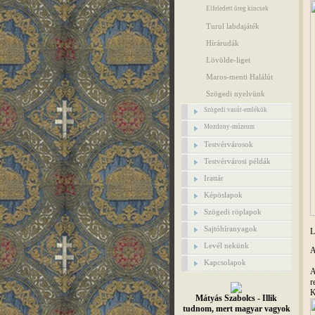
Elfeledett öreg kincsek
Turul labdajáték
Hírárudák
Lövölde-liget
Maros-menti Halálút
Szögedi nyelvünk
Szögedi vasút-emlékök
Mozdony-múzeum
Testvérvárosok
Testvérvárosi példák
Irattár
Képöslapok
Szögedi röplapok
Sajtóhíranyagok
L
Levél nekünk
A
Kapcsolapok
A
r
K
Mátyás Szabolcs - Illik
tudnom, mert magyar vagyok