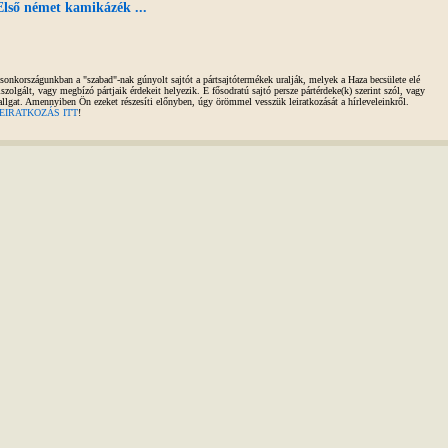
Első német kamikázék ...
sonkországunkban a "szabad"-nak gúnyolt sajtót a pártsajtótermékek uralják, melyek a Haza becsülete elé
iszolgált, vagy megbízó pártjaik érdekeit helyezik. E fősodratú sajtó persze pártérdeke(k) szerint szól, vagy
allgat. Amennyiben Ön ezeket részesíti előnyben, úgy örömmel vesszük leiratkozását a hírleveleinkről.
EIRATKOZÁS ITT
!