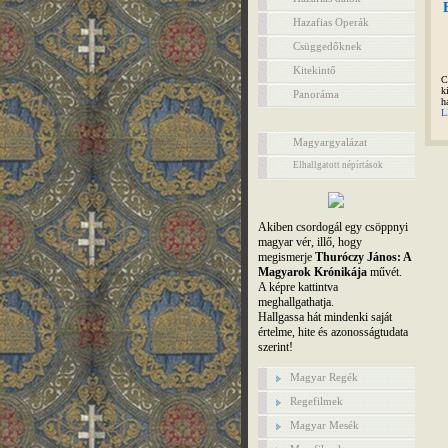
Hazafias Operák
Csüggedőknek
Kitekintő
C
k
Panoráma
h
L
Magyargyalázat
Elhallgatott népírtások
Akiben csordogál egy csöppnyi
magyar vér, illő, hogy
megismerje
Thuróczy János: A
Magyarok Krónikája
művét.
A képre kattintva
meghallgathatja.
Hallgassa hát mindenki saját
értelme, hite és azonosságtudata
szerint!
Magyar Regék
Regefilmek
Magyar Mesék