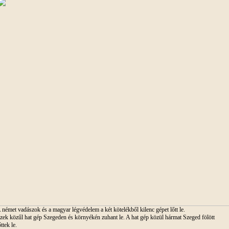
 német vadászok és a magyar légvédelem a két kötelékből kilenc gépet lőtt le.
zek közűl hat gép Szegeden és környékén zuhant le. A hat gép közül hármat Szeged fölött
őttek le.