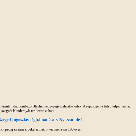
 vasúti hidat bombázó Blenheimet gépágyútalálatok érték. A repülőgép a folyó túlpartján, az
jszegedi Kendergyár területére zuhant.
Szeged jugoszláv légitámadása < Nyisson ide !
kit pedig ez nem érdekel annak itt vannak a ma 100 éves...