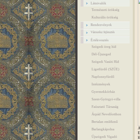
Látnivalók
Természeti örökség
Kulturális örökség
Rendezvények
Városrész fejlesztés
Értékvesztés
Szögedi öreg híd
Dél-Újszeged
Szögedi Vasúti Híd
Ligetfürdő (SZÚE)
Napfonnyfürdő
Intézmények
Gyermekkórház
Szent-Györgyi-villa
Faúsztató Társaság
Árpád Nevelőotthon
Bertalan emlékmű
A
Barlangkápolna
E
Újszögedi Vigadó
l