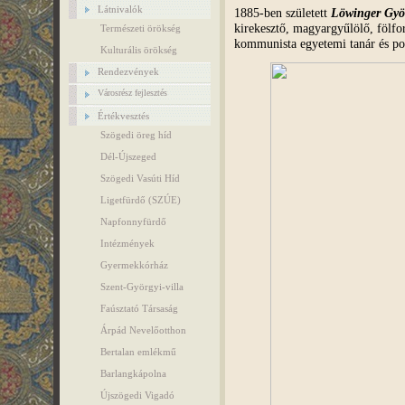
Látnivalók
1885-ben született
Löwinger Gyö
kirekesztő, magyargyűlölő, fölfor
Természeti örökség
kommunista egyetemi tanár és pol
Kulturális örökség
Rendezvények
Városrész fejlesztés
Értékvesztés
Szögedi öreg híd
Dél-Újszeged
Szögedi Vasúti Híd
Ligetfürdő (SZÚE)
Napfonnyfürdő
Intézmények
Gyermekkórház
Szent-Györgyi-villa
Faúsztató Társaság
Árpád Nevelőotthon
Bertalan emlékmű
Barlangkápolna
Újszögedi Vigadó