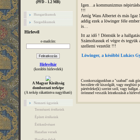
(PFD - 1.2 MB)
Igen…a kommunizmus népirtásban
!!!
Hungarikumok
Amíg Wass Albertet és más Igaz 
addig ezek a löwinger féle ember
Szegedikumok
is…
Hírlevél
Itt az idő ! Döntsük le a hallgatás 
Számoltassuk el végre és tegyük 
e-mailcím:
szellemi vezetőit !!!
Löwinger, a későbbi Lukács Gy
Hírlevéltár
(korábbi hírlevelek)
Csonkországunkban a "szabad"-nak gúnyo
A Magyar Királyság
becsülete elé kiszolgált, vagy megbízó pá
domborzati terképe
pártérdeke(k) szerint szól, vagy hallga
(A terkép rákattintva nagyítható)
örömmel vesszük leiratkozását a hírleve
Nemzeti ügyeink
Természeti értékeink
Épített értékeink
Étökművészet
Hazafias versek
Hazafias dalok