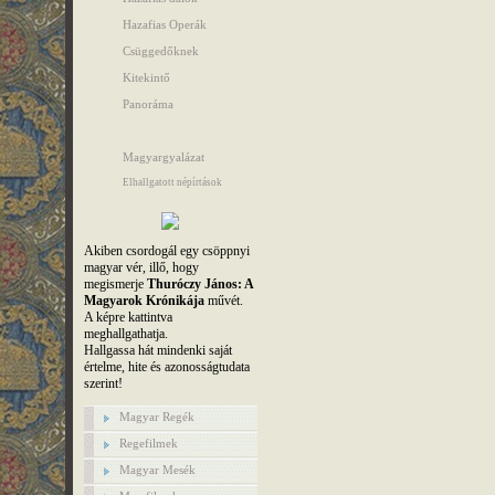
Hazafias Operák
Csüggedőknek
Kitekintő
Panoráma
Magyargyalázat
Elhallgatott népírtások
Akiben csordogál egy csöppnyi
magyar vér, illő, hogy
megismerje
Thuróczy János: A
Magyarok Krónikája
művét.
A képre kattintva
meghallgathatja.
Hallgassa hát mindenki saját
értelme, hite és azonosságtudata
szerint!
Magyar Regék
Regefilmek
Magyar Mesék