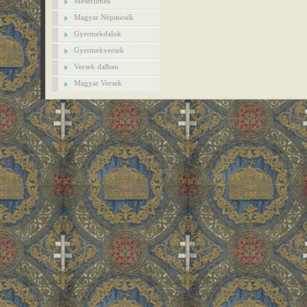
Mesefilmek
Magyar Népmesék
Gyermekdalok
Gyermekversek
Versek dalban
Magyar Versek