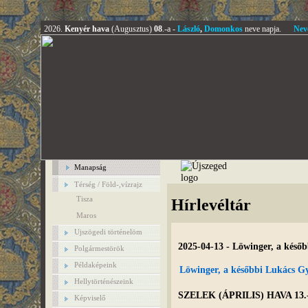
2026.
Kenyér hava
(Augusztus)
08
.-a -
László
,
Domonkos
neve napja.
Nev
Manapság
Térség / Föld-,vízrajz
Tisza
Hírlevéltár
Maros
Ujszögedi történelöm
2025-04-13 - Löwinger, a késő
Polgármestörök
Példaképeink
Löwinger, a későbbi Lukács G
Hellytörténészeink
SZELEK (ÁPRILIS) HAVA 1
Képviselő