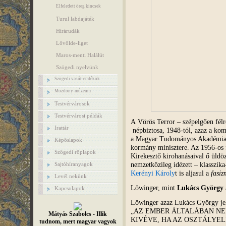
Elfeledett öreg kincsek
Turul labdajáték
Hírárudák
Lövölde-liget
Maros-menti Halálút
Szögedi nyelvünk
Szögedi vasút-emlékök
Mozdony-múzeum
Testvérvárosok
Testvérvárosi példák
A Vörös Terror – szépelgően félr
Irattár
népbiztosa, 1948-tól, azaz a kom
a Magyar Tudományos Akadémia 
Képöslapok
kormány minisztere. Az 1956-os 
Szögedi röplapok
Kirekesztő kirohanásaival ő üldöz
nemzetközileg idézett – klasszika
Sajtóhíranyagok
Kerényi Károly
t is aljasul a
fasiz
Levél nekünk
Löwinger, mint
Lukács György
Kapcsolapok
Löwinger azaz Lukács György je
„AZ EMBER ÁLTALÁBAN NE
Mátyás Szabolcs - Illik
KIVÉVE, HA AZ OSZTÁLYEL
tudnom, mert magyar vagyok