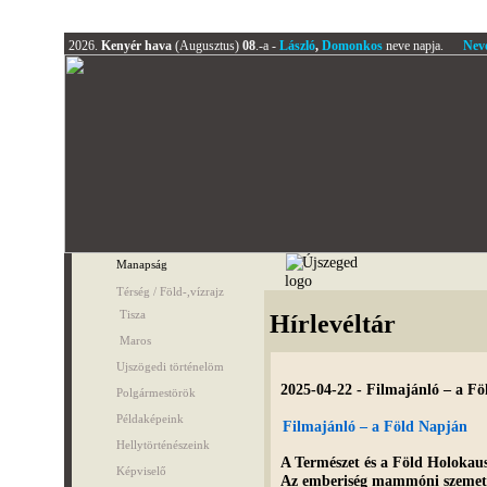
2026.
Kenyér hava
(Augusztus)
08
.-a -
László
,
Domonkos
neve napja.
Nev
Manapság
Térség / Föld-,vízrajz
Tisza
Hírlevéltár
Maros
Ujszögedi történelöm
2025-04-22 - Filmajánló – a F
Polgármestörök
Példaképeink
Filmajánló – a Föld Napján
Hellytörténészeink
A Természet és a Föld Holokaus
Képviselő
Az emberiség mammóni szemetje