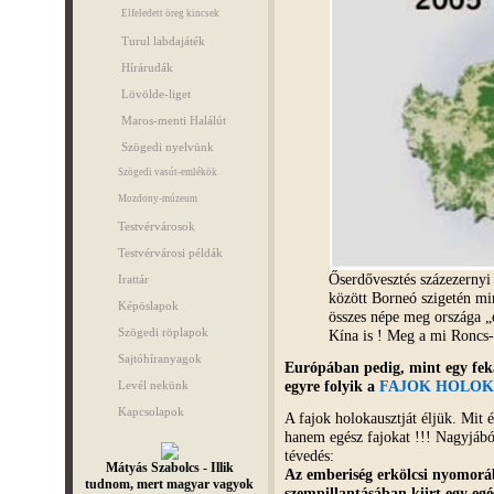
Elfeledett öreg kincsek
Turul labdajáték
Hírárudák
Lövölde-liget
Maros-menti Halálút
Szögedi nyelvünk
Szögedi vasút-emlékök
Mozdony-múzeum
Testvérvárosok
Testvérvárosi példák
Őserdővesztés százezernyi 
Irattár
között Borneó szigetén mi
Képöslapok
összes népe meg országa „e
Szögedi röplapok
Kína is ! Meg a mi Ronc
Sajtóhíranyagok
Európában pedig, mint egy feká
egyre folyik a
FAJOK HOLOK
Levél nekünk
Kapcsolapok
A fajok holokausztját éljük. Mit 
hanem egész fajokat !!! Nagyjáb
tévedés:
Mátyás Szabolcs - Illik
Az emberiség erkölcsi nyomorá
tudnom, mert magyar vagyok
szempillantásában kiirt egy eg