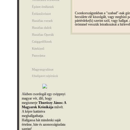
Épített értékeink
Csonkországunkban a "szabad"-nak gúnyo
Étökművészet
becsülete elé kiszolgált, vagy megbízó pá
Hazafias versek
pártérdeke(k) szerint szól, vagy hallga
örömmel vesszük leiratkozását a hírleve
Hazafias dalok
Hazafias Operák
Csüggedőknek
Kitekintő
Panoráma
Magyargyalázat
Elhallgatott népírtások
Akiben csordogál egy csöppnyi
magyar vér, illő, hogy
megismerje
Thuróczy János: A
Magyarok Krónikája
művét.
A képre kattintva
meghallgathatja.
Hallgassa hát mindenki saját
értelme, hite és azonosságtudata
szerint!