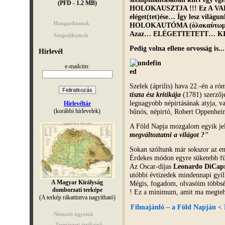
(PFD - 1.2 MB)
HOLOKAUSZTJA !!! Ez A VA
eléget(tet)ése… Így lesz világ
Hungarikumok
HOLOKAUTÓMA (ὁλοκαύτωμ
Azaz… ELÉGETTETETT… K
Szegedikumok
Pedig volna ellene orvosság is...
Hírlevél
e-mailcím:
Szelek (április) hava 22.-én a 
tiszta ész kritikája
(1781) szerzője
legnagyobb népirtásának atyja, v
Hírlevéltár
(korábbi hírlevelek)
bűnös, népirtó, Robert Oppenhe
A Föld Napja mozgalom egyik j
megváltoztatni a világot ?
”
Sokan szóltunk már sokszor az em
Érdekes módon egyre süketebb f
Az Oscar-díjas
Leonardo DiCap
utóbbi évtizedek mindennapi gyi
A Magyar Királyság
Mégis, fogadom, olvasóim többsé
domborzati terképe
! Ez a minimum, amit ma megteh
(A terkép rákattintva nagyítható)
Filmajánló – a Föld Napján < 
Nemzeti ügyeink
Természeti értékeink