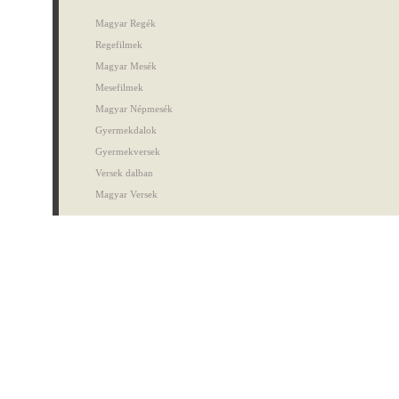
Magyar Regék
Regefilmek
Magyar Mesék
Mesefilmek
Magyar Népmesék
Gyermekdalok
Gyermekversek
Versek dalban
Magyar Versek