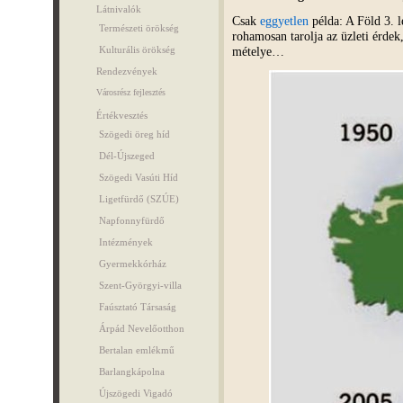
Látnivalók
Csak
eggyetlen
példa: A Föld 3. l
Természeti örökség
rohamosan tarolja az üzleti érd
mételye…
Kulturális örökség
Rendezvények
Városrész fejlesztés
Értékvesztés
Szögedi öreg híd
Dél-Újszeged
Szögedi Vasúti Híd
Ligetfürdő (SZÚE)
Napfonnyfürdő
Intézmények
Gyermekkórház
Szent-Györgyi-villa
Faúsztató Társaság
Árpád Nevelőotthon
Bertalan emlékmű
Barlangkápolna
Újszögedi Vigadó