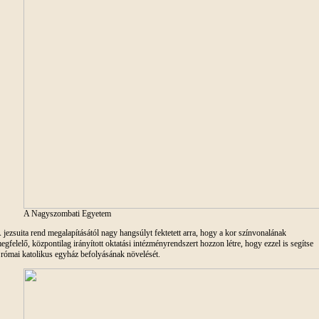
A Nagyszombati Egyetem
 jezsuita rend megalapításától nagy hangsúlyt fektetett arra, hogy a kor színvonalának
egfelelő, központilag irányított oktatási intézményrendszert hozzon létre, hogy ezzel is segítse
 római katolikus egyház befolyásának növelését.