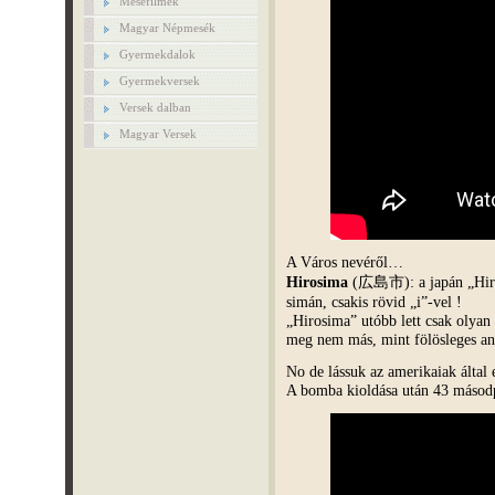
Mesefilmek
Magyar Népmesék
Gyermekdalok
Gyermekversek
Versek dalban
Magyar Versek
A Város nevéről…
Hirosima
(広島市): a japán „Hiros
simán, csakis rövid „i”-vel !
„Hirosima” utóbb lett csak olya
meg nem más, mint fölösleges an
No de lássuk az amerikaiak által e
A bomba kioldása után 43 másodpe