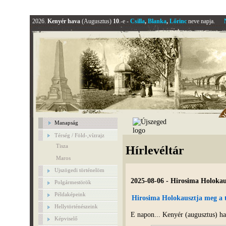
2026.
Kenyér hava
(Augusztus)
10
.-e -
Csilla
,
Blanka
,
Lőrinc
neve napja.
Manapság
Térség / Föld-,vízrajz
Tisza
Hírlevéltár
Maros
Ujszögedi történelöm
2025-08-06 - Hirosima Holokau
Polgármestörök
Példaképeink
Hirosima Holokausztja meg a t
Hellytörténészeink
E napon... Kenyér (augusztus) h
Képviselő