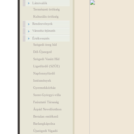
Látnivalók
Természeti örökség
Kulturális örökség
Rendezvények
Városrész fejlesztés
Értékvesztés
Szögedi öreg híd
Dél-Újszeged
Szögedi Vasúti Híd
Ligetfürdő (SZÚE)
Napfonnyfürdő
Intézmények
Gyermekkórház
Szent-Györgyi-villa
Faúsztató Társaság
Árpád Nevelőotthon
Bertalan emlékmű
Barlangkápolna
Újszögedi Vigadó