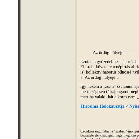
Az ördög hülyéje…
Ezután a győzedelmes háborús b
Einstein követelte a népirtással t
is) kollektív háborús bűnössé nyi
?! Az ördög hülyéje…
Így nekem a „zseni” szünonümája
mesterségesen túlrajongatott nép
mert ha valaki, hát e korcs nem „
Hirosima Holokausztja < Nyiss
Csonkországunkban a "szabad"-nak gúnyo
becsülete elé kiszolgált, vagy megbízó pá