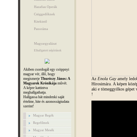
Hazafias Operák
Csüggedőknek
Kitekintő
Panoráma
Magyargyalázat
Elhallgatott népírtások
Akiben csordogál egy csöppnyi
magyar vér, illő, hogy
Az
Enola Gay
amely ledob
megismerje
Thuróczy János: A
Magyarok Krónikája
művét.
Hirosimára. A képen köz
A képre kattintva
aki e tömeggyilkos gépet 
meghallgathatja.
!
Hallgassa hát mindenki saját
értelme, hite és azonosságtudata
szerint!
Magyar Regék
Regefilmek
Magyar Mesék