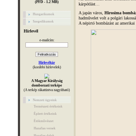
(PFD - 1.2 MB)
kárpótlást…
A japán város,
Hirosima bombá
Hungarikumok
hadművelet volt a polgári lakossá
Szegedikumok
A népirtó bombázást az amerikai 
Hírlevél
e-mailcím:
Hírlevéltár
(korábbi hírlevelek)
A Magyar Királyság
domborzati terképe
(A terkép rákattintva nagyítható)
Nemzeti ügyeink
Természeti értékeink
Épített értékeink
Étökművészet
Hazafias versek
Hazafias dalok