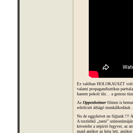
Ez valóban HOLOKAUSZT vol
valami propagandisztikus parttal
hanem pokoli tűz… a gonosz tü
Az
Oppenheimer
filmen is bemut
erkölcsöt áthágó munkálkodását
No de eggykövet ne fújjunk !!!
A torzlelkű „zseni” szünonümájáró
követelte a népirtó fegyver, az a
majd amikor az kész lett, amikor