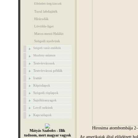
Elfeledett öreg kincsek
Turul labdajáték
Hírárudák
Lövölde-liget
Maros-menti Halálút
Szögedi nyelvünk
Szögedi vasút-emlékök
Mozdony-múzeum
Testvérvárosok
Testvérvárosi példák
Irattár
Képöslapok
Szögedi röplapok
Sajtóhíranyagok
Levél nekünk
Kapcsolapok
Hirosima atombombája 2–
Mátyás Szabolcs - Illik
tudnom, mert magyar vagyok
Az amerikaiak által előidézett ho