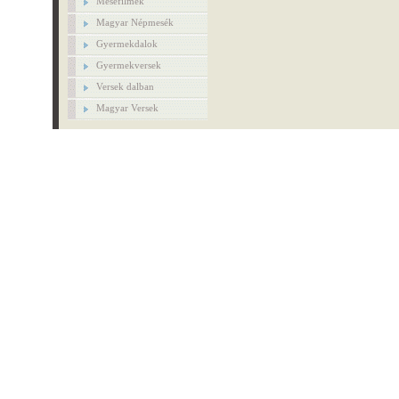
Mesefilmek
Magyar Népmesék
Gyermekdalok
Gyermekversek
Versek dalban
Magyar Versek