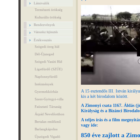
Látnivalók
Természeti örökség
Kulturális örökség
Rendezvények
Városrész fejlesztés
Értékvesztés
Szögedi öreg híd
Dél-Újszeged
Szögedi Vasúti Híd
Ligetfürdő (SZÚE)
Napfonnyfürdő
Intézmények
A 15 esztendős III. István király
Gyermekkórház
kis a két birodalom között.
Szent-Györgyi-villa
A Zimonyi csata 1167. Áldás (j
Faúsztató Társaság
Királyság és a Bizánci Birodalo
Árpád Nevelőotthon
A teljes írás és a film megnyitá
Bertalan emlékmű
vagy ide:
Barlangkápolna
850 éve zajlott a Zimo
Újszögedi Vigadó