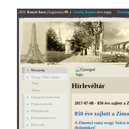
2026.
Kenyér hava
(Augusztus)
09
.-e -
Emőd
,
Román
neve napja.
Nevena
Manapság
Térség / Föld-,vízrajz
Tisza
Hírlevéltár
Maros
Ujszögedi történelöm
2017-07-08 - 850 éve zajlott a 
Polgármestörök
Példaképeink
850 éve zajlott a Zimo
Hellytörténészeink
A Zimonyi csata avagy Száva-m
Képviselő
(h)őseinkre!