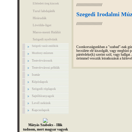
Elfeledett öreg kincsek
//////////////////////
Turul labdajáték
Szegedi Irodalmi Múz
Hírárudák
//////////////////////
Lövölde-liget
Maros-menti Halálút
Szögedi nyelvünk
Szögedi vasút-emlékök
Csonkországunkban a "szabad"-nak gúnyo
becsülete elé kiszolgált, vagy megbízó pá
Mozdony-múzeum
pártérdeke(k) szerint szól, vagy hallga
örömmel vesszük leiratkozását a hírleve
Testvérvárosok
Testvérvárosi példák
Irattár
Képöslapok
Szögedi röplapok
Sajtóhíranyagok
Levél nekünk
Kapcsolapok
Mátyás Szabolcs - Illik
tudnom, mert magyar vagyok