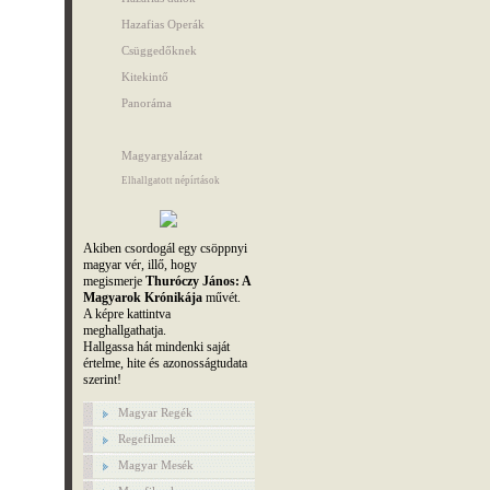
Hazafias Operák
Csüggedőknek
Kitekintő
Panoráma
Magyargyalázat
Elhallgatott népírtások
Akiben csordogál egy csöppnyi
magyar vér, illő, hogy
megismerje
Thuróczy János: A
Magyarok Krónikája
művét.
A képre kattintva
meghallgathatja.
Hallgassa hát mindenki saját
értelme, hite és azonosságtudata
szerint!
Magyar Regék
Regefilmek
Magyar Mesék