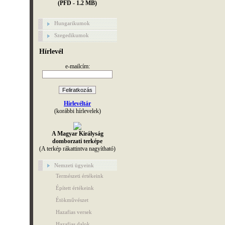
(PFD - 1.2 MB)
Hungarikumok
Szegedikumok
Hírlevél
e-mailcím:
Hírlevéltár
(korábbi hírlevelek)
A Magyar Királyság
domborzati terképe
(A terkép rákattintva nagyítható)
Nemzeti ügyeink
Természeti értékeink
Épített értékeink
Étökművészet
Hazafias versek
Hazafias dalok