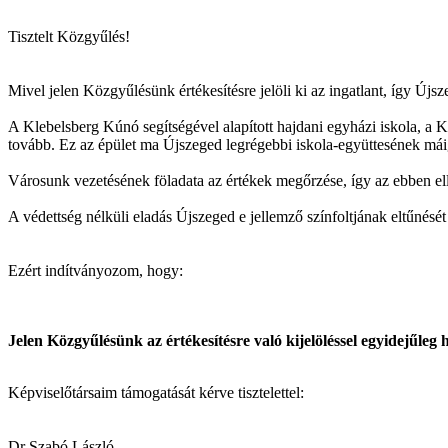
Tisztelt Közgyűlés!
Mivel jelen Közgyűlésünk értékesítésre jelöli ki az ingatlant, így Újs
A Klebelsberg Kúnó segítségével alapított hajdani egyházi iskola, a 
tovább. Ez az épület ma Újszeged legrégebbi iskola-együttesének máig 
Városunk vezetésének föladata az értékek megőrzése, így az ebben ell
A védettség nélküli eladás Újszeged e jellemző színfoltjának eltűnését
Ezért indítványozom, hogy:
Jelen Közgyűlésünk az értékesítésre való kijelöléssel egyidejűleg h
Képviselőtársaim támogatását kérve tisztelettel:
Dr Szabó László