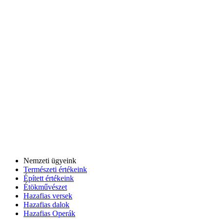
Nemzeti ügyeink
Természeti értékeink
Épített értékeink
Étökművészet
Hazafias versek
Hazafias dalok
Hazafias Operák