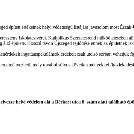
zeged épített értékeinek helyi védettségű listájára javasolom most Észak
Keresztény Iskolatestvérek Katholikus Szerzetesrend működtetésében ál
álló épülete. Hosszú távon Újszeged fejlődése ennek az épületnek iskol
enérdekelt ingatlanspekulánsok érdekeit csak utolsó sorban vehetjük f
 eredményezheti, mely további súlyos következményekkel (közlekedési torl
elyezze helyi védelem alá a Bérkert utca 8. szám alatt található épü