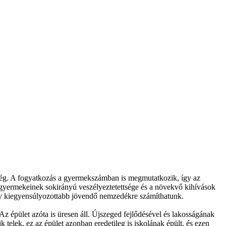
sség. A fogyatkozás a gyermekszámban is megmutatkozik, így az
k gyermekeinek sokirányú veszélyeztetettsége és a növekvő kihívások
gy kiegyensúlyozottabb jövendő nemzedékre számíthatunk.
 épület azóta is üresen áll. Újszeged fejlődésével és lakosságának
telek, ez az épület azonban eredetileg is iskolának épült, és ezen