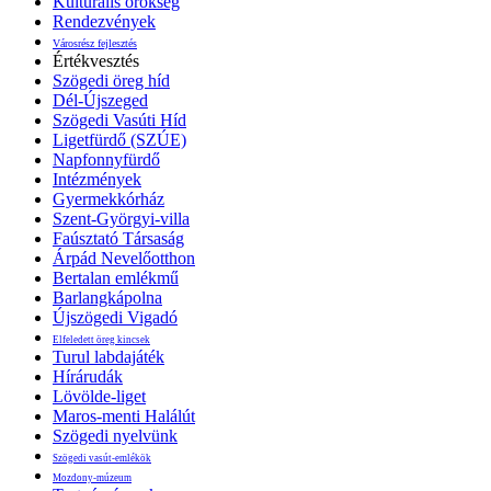
Kulturális örökség
Rendezvények
Városrész fejlesztés
Értékvesztés
Szögedi öreg híd
Dél-Újszeged
Szögedi Vasúti Híd
Ligetfürdő (SZÚE)
Napfonnyfürdő
Intézmények
Gyermekkórház
Szent-Györgyi-villa
Faúsztató Társaság
Árpád Nevelőotthon
Bertalan emlékmű
Barlangkápolna
Újszögedi Vigadó
Elfeledett öreg kincsek
Turul labdajáték
Hírárudák
Lövölde-liget
Maros-menti Halálút
Szögedi nyelvünk
Szögedi vasút-emlékök
Mozdony-múzeum