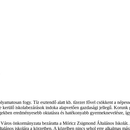
lyamatosan fogy. Tíz esztendő alatt kb. tízezer fővel csökkent a népe
ndre kerülő iskolabezárások indoka alapvetően gazdasági jellegű. Korun
ségekben eredményesebb oktatásra és hatékonyabb gyermeknevelésre, í
áros önkormányzata bezáratta a Móricz Zsigmond Általános Iskolát. Az
lános iskolára a körzetben. A közelben nincs sehol erre alkalmas másik 