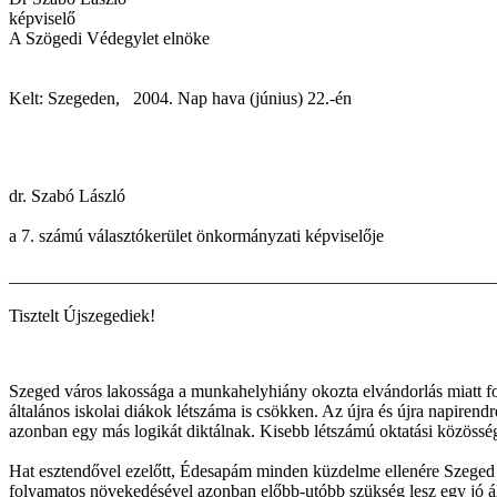
képviselő
A Szögedi Védegylet elnöke
Kelt: Szegeden, 2004. Nap hava (június) 22.-én
dr. Szabó László
a 7. számú választókerület önkormányzati képviselője
_______________________________________________________
Tisztelt Újszegediek!
Szeged város lakossága a munkahelyhiány okozta elvándorlás miatt fo
általános iskolai diákok létszáma is csökken. Az újra és újra napire
azonban egy más logikát diktálnak. Kisebb létszámú oktatási közös
Hat esztendővel ezelőtt, Édesapám minden küzdelme ellenére Szeged V
folyamatos növekedésével azonban előbb-utóbb szükség lesz egy jó álta