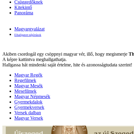
Csüggedőknek
Kitekintő
Panoráma
Magyargyalázat
Elhallgatott népírtások
Akiben csordogál egy csöppnyi magyar vér, illő, hogy megismerje
Th
A képre kattintva meghallgathatja.
Hallgassa hát mindenki saját értelme, hite és azonosságtudata szerint!
Magyar Regék
Regefilmek
Magyar Mesék
Mesefilmek
Magyar Népmesék
Gyermekdalok
Gyermekversek
Versek dalban
Magyar Versek