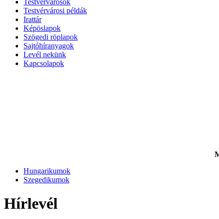
Testvérvárosok
Testvérvárosi példák
Irattár
Képöslapok
Szögedi röplapok
Sajtóhíranyagok
Levél nekünk
Kapcsolapok
M
Hungarikumok
Szegedikumok
Hírlevél