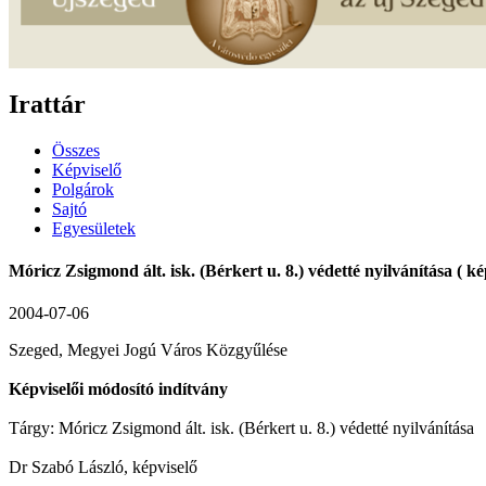
Irattár
Összes
Képviselő
Polgárok
Sajtó
Egyesületek
Móricz Zsigmond ált. isk. (Bérkert u. 8.) védetté nyilvánítása ( k
2004-07-06
Szeged, Megyei Jogú Város Közgyűlése
Képviselői módosító indítvány
Tárgy: Móricz Zsigmond ált. isk. (Bérkert u. 8.) védetté nyilvánítása
Dr Szabó László, képviselő