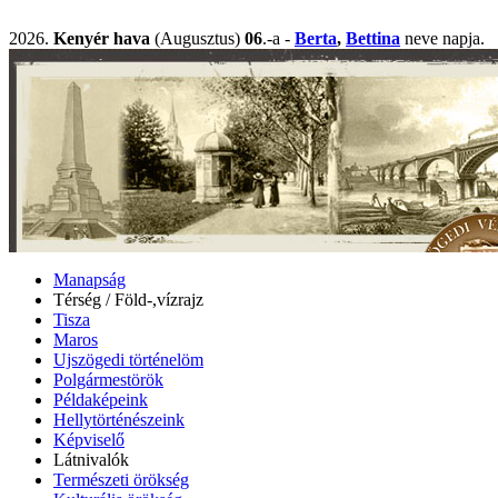
2026.
Kenyér hava
(Augusztus)
06
.-a -
Berta
,
Bettina
neve napj
Manapság
Térség / Föld-,vízrajz
Tisza
Maros
Ujszögedi történelöm
Polgármestörök
Példaképeink
Hellytörténészeink
Képviselő
Látnivalók
Természeti örökség