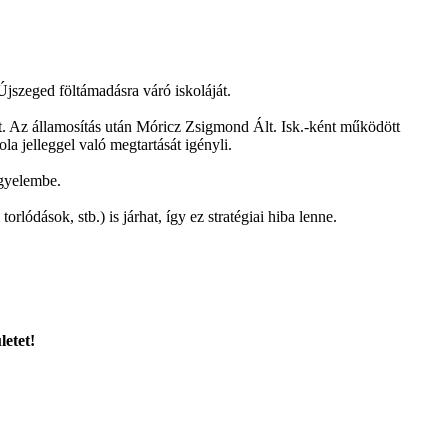
-Újszeged föltámadásra váró iskoláját.
lt. Az államosítás után Móricz Zsigmond Ált. Isk.-ként működött
a jelleggel való megtartását igényli.
igyelembe.
ódások, stb.) is járhat, így ez stratégiai hiba lenne.
letet!