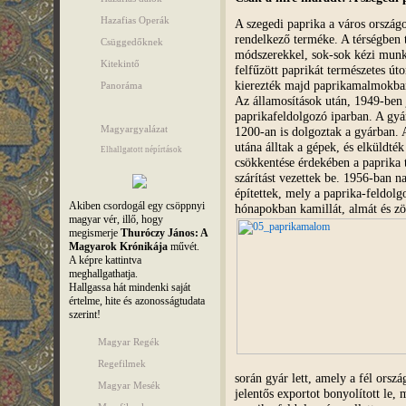
Hazafias Operák
A szegedi paprika a város országo
rendelkező terméke. A térségben t
Csüggedőknek
módszerekkel, sok-sok kézi munk
Kitekintő
felfűzött paprikát természetes úto
kierezték majd paprikamalmokba
Panoráma
Az államosítások után, 1949-ben 
paprikafeldolgozó iparban. A gyá
Magyargyalázat
1200-an is dolgoztak a gyárban. 
utána álltak a gépek, és elküldt
Elhallgatott népírtások
csökkentése érdekében a paprika t
szárítást vezettek be. 1956-ban n
építettek, mely a paprika-feldolg
Akiben csordogál egy csöppnyi
hónapokban kamillát, almát és zöl
magyar vér, illő, hogy
megismerje
Thuróczy János: A
Magyarok Krónikája
művét.
A képre kattintva
meghallgathatja.
Hallgassa hát mindenki saját
értelme, hite és azonosságtudata
szerint!
Magyar Regék
Regefilmek
során gyár lett, amely a fél orszá
Magyar Mesék
jelentős exportot bonyolított le, 