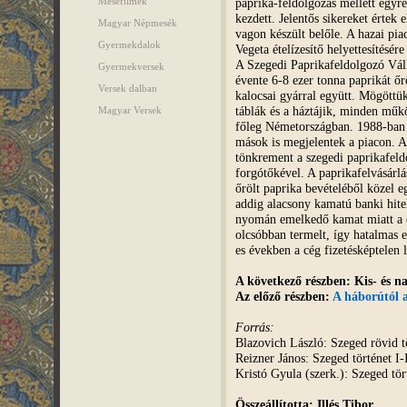
paprika-feldolgozás mellett egyr
Mesefilmek
kezdett. Jelentős sikereket értek
Magyar Népmesék
vagon készült belőle. A hazai pia
Gyermekdalok
Vegeta ételízesítő helyettesítésér
A Szegedi Paprikafeldolgozó Válla
Gyermekversek
évente 6-8 ezer tonna paprikát ő
Versek dalban
kalocsai gyárral együtt. Mögöttük
táblák és a háztájik, minden műkö
Magyar Versek
főleg Németországban. 1988-ban
mások is megjelentek a piacon. 
tönkrement a szegedi paprikafeld
forgótőkével. A paprikafelvásárlás
őrölt paprika bevételéből közel e
addig alacsony kamatú banki hitel
nyomán emelkedő kamat miatt a c
olcsóbban termelt, így hatalmas 
es években a cég fizetésképtelen le
A következő részben: Kis- és n
Az előző részben:
A háborútól 
Forrás:
Blazovich László: Szeged rövid t
Reizner János: Szeged történet I-
Kristó Gyula (szerk.): Szeged tör
Összeállította: Illés Tibor