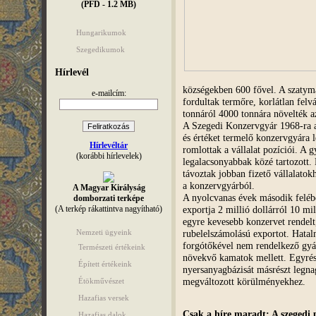
(PFD - 1.2 MB)
Hungarikumok
Szegedikumok
Hírlevél
községekben 600 fővel. A szatyma
e-mailcím:
fordultak termőre, korlátlan felvá
tonnáról 4000 tonnára növelték az
A Szegedi Konzervgyár 1968-ra 
és értéket termelő konzervgyára l
Hírlevéltár
romlottak a vállalat pozíciói. A 
(korábbi hírlevelek)
legalacsonyabbak közé tartozott.
távoztak jobban fizető vállalatok
a konzervgyárból.
A Magyar Királyság
A nyolcvanas évek második feléb
domborzati terképe
exportja 2 millió dollárról 10 mi
(A terkép rákattintva nagyítható)
egyre kevesebb konzervet rendelt
rubelelszámolású exportot. Hatal
Nemzeti ügyeink
forgótőkével nem rendelkező gyár 
Természeti értékeink
növekvő kamatok mellett. Egyrés
Épített értékeink
nyersanyagbázisát másrészt legna
megváltozott körülményekhez.
Étökművészet
Hazafias versek
Csak a híre maradt: A szegedi 
Hazafias dalok