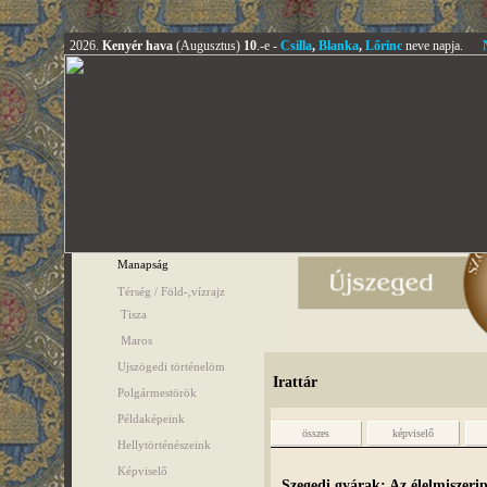
2026.
Kenyér hava
(Augusztus)
10
.-e -
Csilla
,
Blanka
,
Lőrinc
neve napja.
Manapság
Térség / Föld-,vízrajz
Tisza
Maros
Ujszögedi történelöm
Irattár
Polgármestörök
Példaképeink
összes
képviselő
Hellytörténészeink
Képviselő
Szegedi gyárak: Az élelmisze