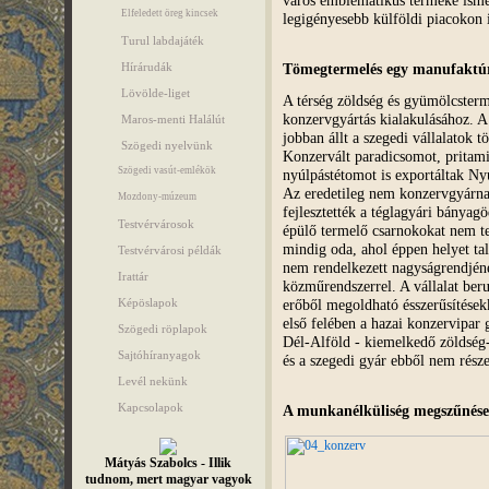
Elfeledett öreg kincsek
legigényesebb külföldi piacokon i
Turul labdajáték
Tömegtermelés egy manufaktúr
Hírárudák
Lövölde-liget
A térség zöldség és gyümölcsterme
konzervgyártás kialakulásához. A
Maros-menti Halálút
jobban állt a szegedi vállalatok t
Szögedi nyelvünk
Konzervált paradicsomot, pritami
Szögedi vasút-emlékök
nyúlpástétomot is exportáltak N
Az eredetileg nem konzervgyárna
Mozdony-múzeum
fejlesztették a téglagyári bányag
Testvérvárosok
épülő termelő csarnokokat nem te
mindig oda, ahol éppen helyet talál
Testvérvárosi példák
nem rendelkezett nagyságrendjéne
Irattár
közműrendszerrel. A vállalat beru
erőből megoldható ésszerűsítések
Képöslapok
első felében a hazai konzervipar 
Szögedi röplapok
Dél-Alföld - kiemelkedő zöldség-
Sajtóhíranyagok
és a szegedi gyár ebből nem része
Levél nekünk
Kapcsolapok
A munkanélküliség megszűnése
Mátyás Szabolcs - Illik
tudnom, mert magyar vagyok