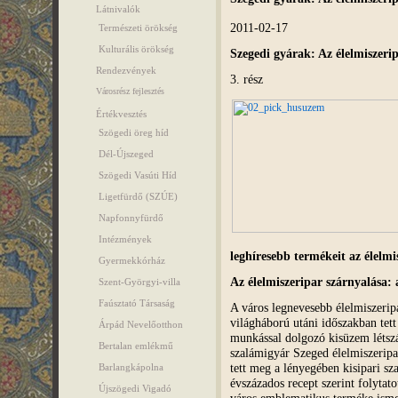
Látnivalók
2011-02-17
Természeti örökség
Kulturális örökség
Szegedi gyárak: Az élelmisze
Rendezvények
3. rész
Városrész fejlesztés
Értékvesztés
Szögedi öreg híd
Dél-Újszeged
Szögedi Vasúti Híd
Ligetfürdő (SZÚE)
Napfonnyfürdő
Intézmények
leghíresebb termékeit az élelmi
Gyermekkórház
Az élelmiszeripar szárnyalása:
Szent-Györgyi-villa
Faúsztató Társaság
A város legnevesebb élelmiszerip
világháború utáni időszakban tet
Árpád Nevelőotthon
munkással dolgozó kisüzem létszá
Bertalan emlékmű
szalámigyár Szeged élelmiszeripar
tett meg a lényegében kisipari s
Barlangkápolna
évszázados recept szerint folytat
Újszögedi Vigadó
város emblematikus terméke ismer