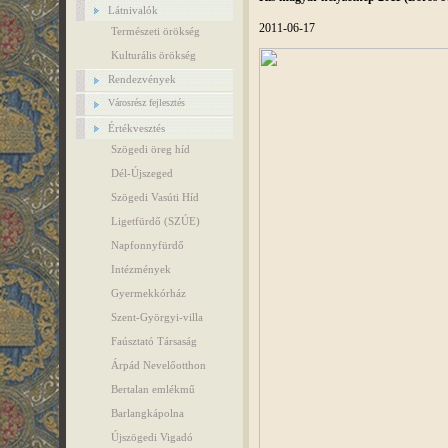
Látnivalók
2011-06-17
Természeti örökség
Kulturális örökség
Rendezvények
Városrész fejlesztés
Értékvesztés
Szögedi öreg híd
Dél-Újszeged
Szögedi Vasúti Híd
Ligetfürdő (SZÚE)
Napfonnyfürdő
Intézmények
Gyermekkórház
Szent-Györgyi-villa
Faúsztató Társaság
Árpád Nevelőotthon
Bertalan emlékmű
Barlangkápolna
Újszögedi Vigadó