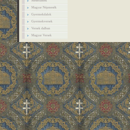
Mesefilmek
Magyar Népmesék
Gyermekdalok
Gyermekversek
Versek dalban
Magyar Versek