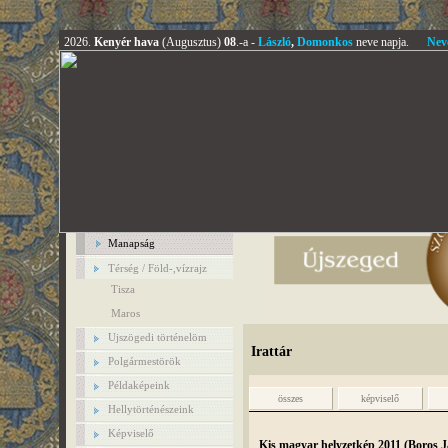
2026.
Kenyér hava
(Augusztus)
08
.-a -
László
,
Domonkos
neve napja.
Nev
Manapság
Térség / Föld-,vízrajz
Tisza
Maros
Ujszögedi történelöm
Irattár
Polgármestörök
Példaképeink
összes
képviselő
Hellytörténészeink
Képviselő
Kis magyar helyzetkép 2011 (Boros Já