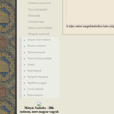
Elfeledett öreg kincsek
Turul labdajáték
Hírárudák
Lövölde-liget
A teljes méret megtekintéséhez katt a ké
Maros-menti Halálút
Szögedi nyelvünk
Szögedi vasút-emlékök
Mozdony-múzeum
Testvérvárosok
Testvérvárosi példák
Irattár
Képöslapok
Szögedi röplapok
Sajtóhíranyagok
Levél nekünk
Kapcsolapok
Mátyás Szabolcs - Illik
tudnom, mert magyar vagyok