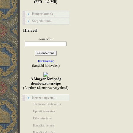
(PFD - 1.2 MB)
Hungarikumok
Szegedikumok
Hírlevél
e-mailcím:
Hírlevéltár
(korábbi hírlevelek)
A Magyar Királyság
domborzati terképe
(A terkép rákattintva nagyítható)
Nemzeti ügyeink
Természeti értékeink
Épített értékeink
Étökművészet
Hazafias versek
Hazafias dalok