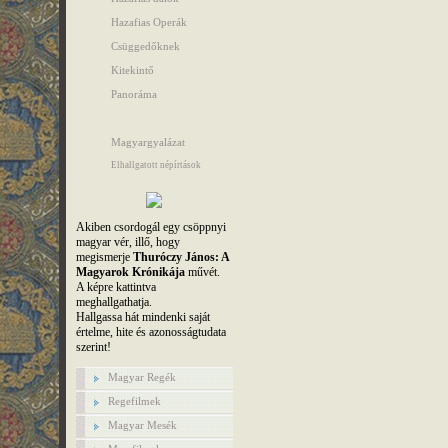
Hazafias Operák
Csüggedőknek
Kitekintő
Panoráma
Magyargyalázat
Elhallgatott népírtások
Akiben csordogál egy csöppnyi
magyar vér, illő, hogy
megismerje
Thuróczy János: A
Magyarok Krónikája
művét.
A képre kattintva
meghallgathatja.
Hallgassa hát mindenki saját
értelme, hite és azonosságtudata
szerint!
Magyar Regék
Regefilmek
Magyar Mesék