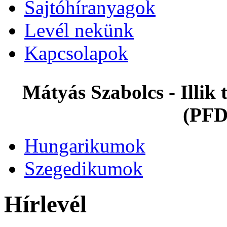
Sajtóhíranyagok
Levél nekünk
Kapcsolapok
Mátyás Szabolcs - Illi
(PFD
Hungarikumok
Szegedikumok
Hírlevél