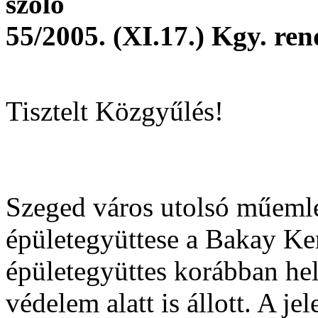
szóló
55/2005. (XI.17.) Kgy. re
Tisztelt Közgyűlés!
Szeged város utolsó műemlé
épületegyüttese a Bakay Ke
épületegyüttes korábban he
védelem alatt is állott. A je