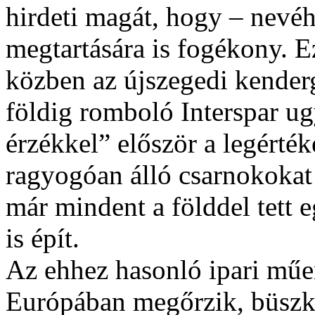
hirdeti magát, hogy – nevéh
megtartására is fogékony. Ez
közben az újszegedi kenderg
földig romboló Interspar ug
érzékkel” először a legérté
ragyogóan álló csarnokokat 
már mindent a földdel tett 
is épít.
Az ehhez hasonló ipari műe
Európában megőrzik, büszké