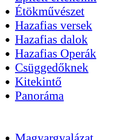
Étökművészet
Hazafias versek
Hazafias dalok
Hazafias Operák
Csüggedőknek
Kitekintő
Panoráma
Magyargyalázat