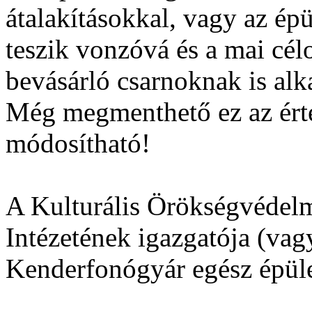
átalakításokkal, vagy az ép
teszik vonzóvá és a mai cél
bevásárló csarnoknak is alk
Még megmenthető ez az érté
módosítható!
A Kulturális Örökségvédel
Intézetének igazgatója (vag
Kenderfonógyár egész épüle