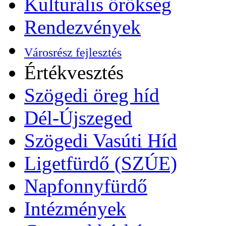
Kulturális örökség
Rendezvények
Városrész fejlesztés
Értékvesztés
Szögedi öreg híd
Dél-Újszeged
Szögedi Vasúti Híd
Ligetfürdő (SZÚE)
Napfonnyfürdő
Intézmények