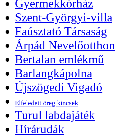
Gyermekkórház
Szent-Györgyi-villa
Faúsztató Társaság
Árpád Nevelőotthon
Bertalan emlékmű
Barlangkápolna
Újszögedi Vigadó
Elfeledett öreg kincsek
Turul labdajáték
Hírárudák