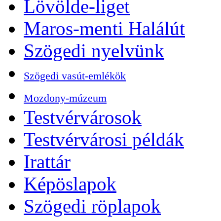
Lövölde-liget
Maros-menti Halálút
Szögedi nyelvünk
Szögedi vasút-emlékök
Mozdony-múzeum
Testvérvárosok
Testvérvárosi példák
Irattár
Képöslapok
Szögedi röplapok