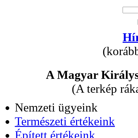
Hí
(korább
A Magyar Királys
(A terkép rák
Nemzeti ügyeink
Természeti értékeink
Épített értékeink