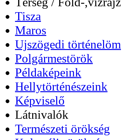
Térség / Föld-,vízrajz
Tisza
Maros
Ujszögedi történelöm
Polgármestörök
Példaképeink
Hellytörténészeink
Képviselő
Látnivalók
Természeti örökség