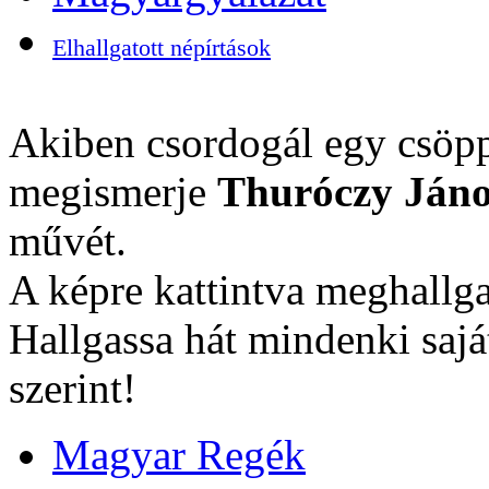
Elhallgatott népírtások
Akiben csordogál egy csöpp
megismerje
Thuróczy Jáno
művét.
A képre kattintva meghallga
Hallgassa hát mindenki sajá
szerint!
Magyar Regék