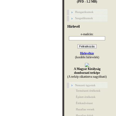
(PFD - 1.2 MB)
Hungarikumok
Szegedikumok
Hírlevél
e-mailcím:
Hírlevéltár
(korábbi hírlevelek)
A Magyar Királyság
domborzati terképe
(A terkép rákattintva nagyítható)
Nemzeti ügyeink
Természeti értékeink
Épített értékeink
Étökművészet
Hazafias versek
Hazafias dalok