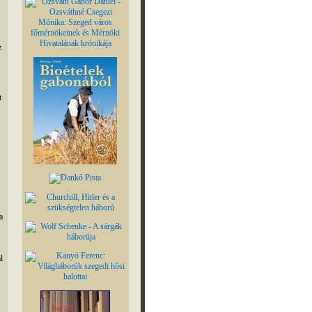
z
t
a
l