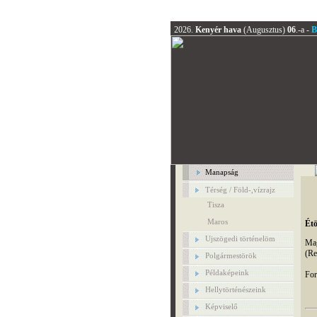
2026.
Kenyér hava
(Augusztus)
06
.-a -
B
Manapság
Térség / Föld-,vízrajz
Tisza
Maros
Ét
Ujszögedi történelöm
Mag
(Re
Polgármestörök
Példaképeink
For
Hellytörténészeink
Képviselő