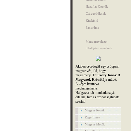
Hazafias Operák
Csüggedőknek
Kitekintő
Panoráma
Magyargyalázat
Elhallgatott népírtások
Akiben csordogál egy csöppnyi
magyar vér, illő, hogy
megismerje
Thuróczy János: A
Magyarok Krónikája
művét.
A képre kattintva
meghallgathatja.
Hallgassa hát mindenki saját
értelme, hite és azonosságtudata
szerint!
Magyar Regék
Regefilmek
Magyar Mesék