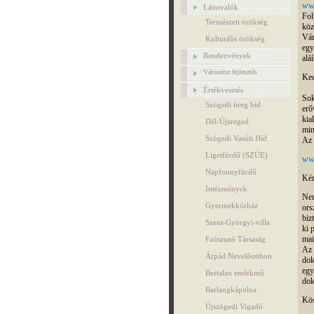
www
Látnivalók
Fol
Természeti örökség
köz
Vár
Kulturális örökség
egy
Rendezvények
alá
Városrész fejlesztés
Ked
Értékvesztés
Sok
Szögedi öreg híd
erő
kia
Dél-Újszeged
min
Szögedi Vasúti Híd
Az 
Ligetfürdő (SZÚE)
www
Napfonnyfürdő
Kér
Intézmények
Nem
Gyermekkórház
ors
biz
Szent-Györgyi-villa
ki 
mai
Faúsztató Társaság
Az 
Árpád Nevelőotthon
dok
egy
Bertalan emlékmű
dok
Barlangkápolna
Kös
Újszögedi Vigadó