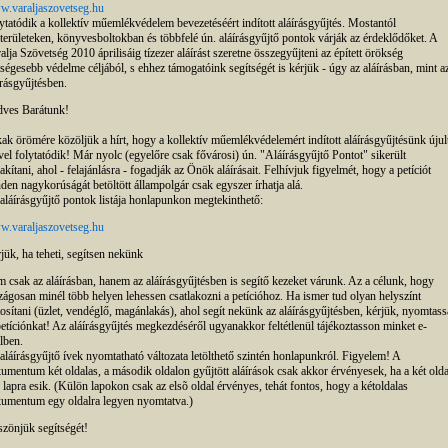
.varaljaszovetseg.hu
ytatódik a kollektív műemlékvédelem bevezetéséért indított aláírásgyűjtés. Mostantól
területeken, könyvesboltokban és többfelé ún. aláírásgyűjtő pontok várják az érdeklődőket. A
alja Szövetség 2010 áprilisáig tízezer aláírást szeretne összegyűjteni az épített örökség
ségesebb védelme céljából, s ehhez támogatóink segítségét is kérjük - úgy az aláírásban, mint a
írásgyűjtésben.
ves Barátunk!
ak örömére közöljük a hírt, hogy a kollektív műemlékvédelemért indított aláírásgyűjtésünk újul
vel folytatódik! Már nyolc (egyelőre csak fővárosi) ún. "Aláírásgyűjtő Pontot" sikerült
lakítani, ahol - felajánlásra - fogadják az Önök aláírásait. Felhívjuk figyelmét, hogy a petíciót
den nagykorúságát betöltött állampolgár csak egyszer írhatja alá.
aláírásgyűjtő pontok listája honlapunkon megtekinthető:
.varaljaszovetseg.hu
jük, ha teheti, segítsen nekünk
 csak az aláírásban, hanem az aláírásgyűjtésben is segítő kezeket várunk. Az a célunk, hogy
zágosan minél több helyen lehessen csatlakozni a petícióhoz. Ha ismer tud olyan helyszínt
tosítani (üzlet, vendéglő, magánlakás), ahol segít nekünk az aláírásgyűjtésben, kérjük, nyomtass
petíciónkat! Az aláírásgyűjtés megkezdéséről ugyanakkor feltétlenül tájékoztasson minket e-
lben.
aláírásgyűjtő ívek nyomtatható változata letölthető szintén honlapunkról. Figyelem! A
umentum két oldalas, a második oldalon gyűjtött aláírások csak akkor érvényesek, ha a két olda
 lapra esik. (Külön lapokon csak az elsõ oldal érvényes, tehát fontos, hogy a kétoldalas
umentum egy oldalra legyen nyomtatva.)
zönjük segítségét!