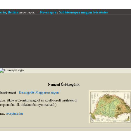
erta
,
Bettina
neve napja.
Nevenapra
/
Születésnapra magyar köszöntés
Nemzeti Örökségünk
ökművészet
-
Barangolás Magyarországon
yar étkök a Csonkországból és az elbitorolt területekről
ceptenként, ill. oldalanként nyomtatható.)
rás:
receptura.hu