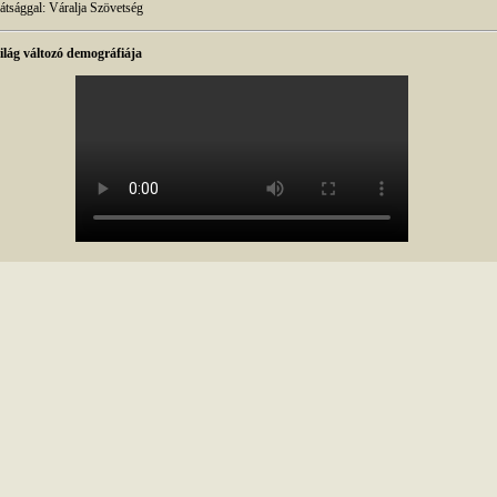
átsággal: Váralja Szövetség
ilág változó demográfiája