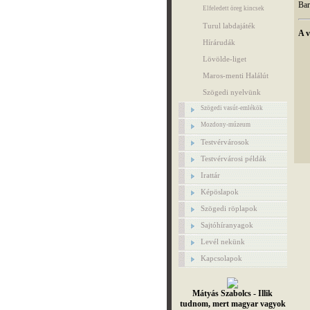
Bar
Elfeledett öreg kincsek
Turul labdajáték
A v
Hírárudák
Lövölde-liget
Maros-menti Halálút
Szögedi nyelvünk
Szögedi vasút-emlékök
Mozdony-múzeum
Testvérvárosok
Testvérvárosi példák
Irattár
Képöslapok
Szögedi röplapok
Sajtóhíranyagok
Levél nekünk
Kapcsolapok
Mátyás Szabolcs - Illik
tudnom, mert magyar vagyok