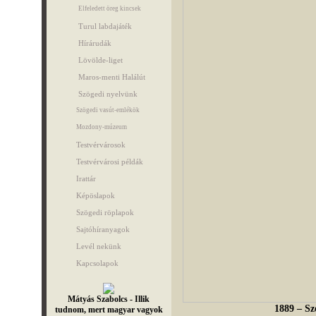
Elfeledett öreg kincsek
Turul labdajáték
Hírárudák
Lövölde-liget
Maros-menti Halálút
Szögedi nyelvünk
Szögedi vasút-emlékök
Mozdony-múzeum
Testvérvárosok
Testvérvárosi példák
Irattár
Képöslapok
Szögedi röplapok
Sajtóhíranyagok
Levél nekünk
Kapcsolapok
Mátyás Szabolcs - Illik
1889 – Sz
tudnom, mert magyar vagyok