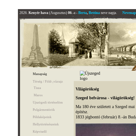
2026.
Kenyér hava
(Augusztus)
06
.-a -
Berta
,
Bettina
neve napja.
Nevenap
Manapság
Térség / Föld-,vízrajz
Tisza
Világörökség
Maros
Szeged belvárosa - világörökség!
Ujszögedi történelöm
Ma 180 éve született a Szeged ma
Polgármestörök
építész.
1833 jégbontó (február) 8.-án Bud
Példaképeink
Hellytörténészeink
Képviselő