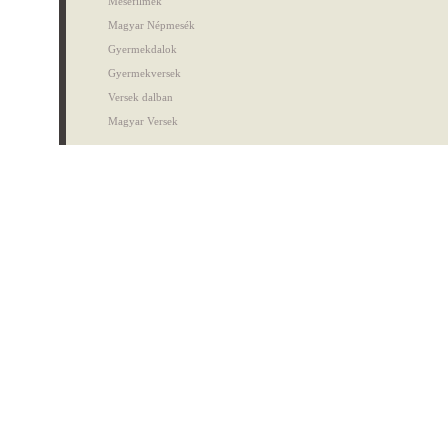
Mesefilmek
Magyar Népmesék
Gyermekdalok
Gyermekversek
Versek dalban
Magyar Versek