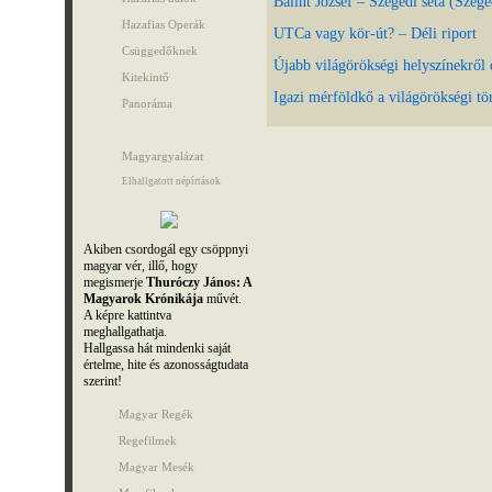
Bálint József – Szegedi séta (Szege
Hazafias Operák
UTCa vagy kör-út? – Déli riport
Csüggedőknek
Újabb világörökségi helyszínekrő
Kitekintő
Igazi mérföldkő a világörökségi tö
Panoráma
Magyargyalázat
Elhallgatott népírtások
Akiben csordogál egy csöppnyi
magyar vér, illő, hogy
megismerje
Thuróczy János: A
Magyarok Krónikája
művét.
A képre kattintva
meghallgathatja.
Hallgassa hát mindenki saját
értelme, hite és azonosságtudata
szerint!
Magyar Regék
Regefilmek
Magyar Mesék