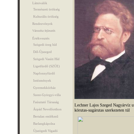
Látnivalók
Természeti örökség
Kulturális örökség
Rendezvények
Városrész fejlesztés
Értékvesztés
Szögedi öreg híd
Dél-Újszeged
Szögedi Vasúti Híd
Ligetfürdő (SZÚE)
Napfonnyfürdő
Intézmények
Gyermekkórház
Szent-Györgyi-villa
Faúsztató Társaság
Lechner Lajos Szeged Nagyárvíz ut
Árpád Nevelőotthon
körutas-sugárutas szerkezeten túl
Bertalan emlékmű
Barlangkápolna
Újszögedi Vigadó