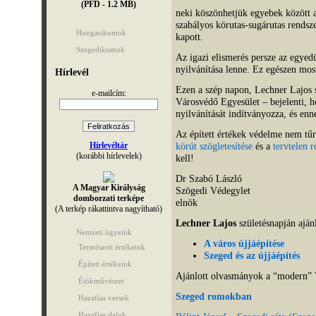
(PFD - 1.2 MB)
neki köszönhetjük egyebek között a 
szabályos körutas-sugárutas rendsz
Hungarikumok
kapott.
Szegedikumok
Az igazi elismerés persze az egyed
nyilvánítása lenne. Ez egészen mo
Hírlevél
Ezen a szép napon, Lechner Lajos 
e-mailcím:
Városvédő Egyesület – bejelenti, 
nyilvánítását indítványozza, és e
Az épített értékek védelme nem tűr
Hírlevéltár
körút szögletesítése
és a
tervtelen 
(korábbi hírlevelek)
kell!
Dr Szabó László
A Magyar Királyság
Szögedi Védegylet
domborzati terképe
elnök
(A terkép rákattintva nagyítható)
Lechner Lajos
születésnapján ajá
Nemzeti ügyeink
A város újjáépítése
Természeti értékeink
Szeged és az újjáépítés
Épített értékeink
Ajánlott olvasmányok a “modern” V
Étökművészet
Szeged romokban
Hazafias versek
Hazafias dalok