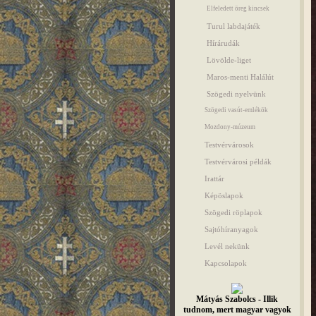
Elfeledett öreg kincsek
Turul labdajáték
Hírárudák
Lövölde-liget
Maros-menti Halálút
Szögedi nyelvünk
Szögedi vasút-emlékök
Mozdony-múzeum
Testvérvárosok
Testvérvárosi példák
Irattár
Képöslapok
Szögedi röplapok
Sajtóhíranyagok
Levél nekünk
Kapcsolapok
Mátyás Szabolcs - Illik
tudnom, mert magyar vagyok