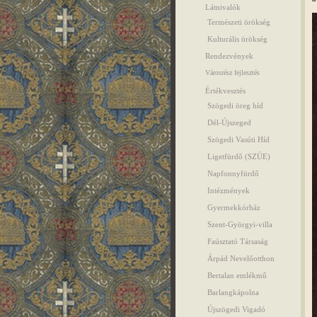
Látnivalók
Természeti örökség
Kulturális örökség
Rendezvények
Városrész fejlesztés
Értékvesztés
Szögedi öreg híd
Dél-Újszeged
Szögedi Vasúti Híd
Ligetfürdő (SZÚE)
Napfonnyfürdő
Intézmények
Gyermekkórház
Szent-Györgyi-villa
Faúsztató Társaság
Árpád Nevelőotthon
Bertalan emlékmű
Barlangkápolna
Újszögedi Vigadó