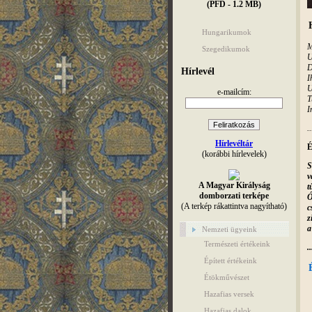
(PFD - 1.2 MB)
Hungarikumok
M
Szegedikumok
U
D
Hírlevél
I
U
e-mailcím:
T
I
..
Hírlevéltár
É
(korábbi hírlevelek)
S
v
A Magyar Királyság
t
domborzati terképe
Ó
(A terkép rákattintva nagyítható)
c
z
a
Nemzeti ügyeink
Természeti értékeink
..
Épített értékeink
Étökművészet
Hazafias versek
Hazafias dalok