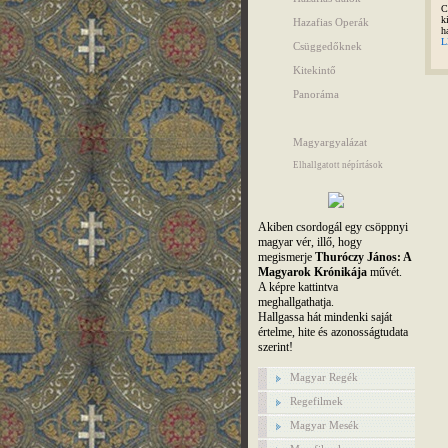
C
k
Hazafias Operák
h
L
Csüggedőknek
Kitekintő
Panoráma
Magyargyalázat
Elhallgatott népírtások
Akiben csordogál egy csöppnyi
magyar vér, illő, hogy
megismerje
Thuróczy János: A
Magyarok Krónikája
művét.
A képre kattintva
meghallgathatja.
Hallgassa hát mindenki saját
értelme, hite és azonosságtudata
szerint!
Magyar Regék
Regefilmek
Magyar Mesék