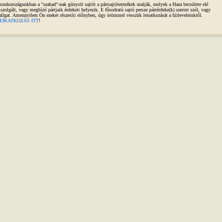
sonkországunkban a "szabad"-nak gúnyolt sajtót a pártsajtótermékek uralják, melyek a Haza becsülete elé
iszolgált, vagy megbízó pártjaik érdekeit helyezik. E fősodratú sajtó persze pártérdeke(k) szerint szól, vagy
allgat. Amennyiben Ön ezeket részesíti előnyben, úgy örömmel vesszük leiratkozását a hírleveleinkről.
EIRATKOZÁS ITT
!