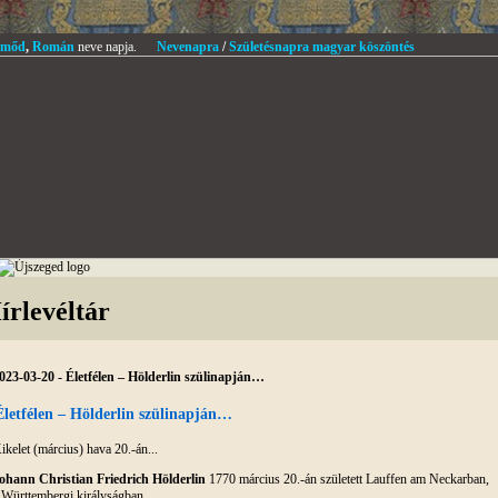
mőd
,
Román
neve napja.
Nevenapra
/
Születésnapra magyar köszöntés
írlevéltár
023-03-20 - Életfélen – Hölderlin szülinapján…
Életfélen – Hölderlin szülinapján…
ikelet (március) hava 20.-án...
ohann Christian Friedrich Hölderlin
1770 március 20.-án született Lauffen am Neckarban,
 Württembergi királyságban.