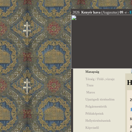
2026.
Kenyér hava
(Augusztus)
09
.-e -
E
Manapság
Térség / Föld-,vízrajz
H
Tisza
Maros
Ujszögedi történelöm
2
Polgármestörök
Példaképeink
K
Hellytörténészeink
J
Képviselő
a