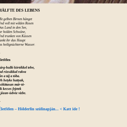
HÄLFTE DES LEBENS
it gelben Birnen hänget
nd voll mit wilden Rosen
as Land in den See,
hr holden Schwäne,
nd trunken von Küssen
unkt ihr das Haupt
ns heilignüchterne Wasser.
.
letfélen
árg-hulló körtékkel telve,
ad rózsákkal rakva
űn a táj a tóba.
h hetyke hattyak,
sókittasan már-tó-
ik kecses fejetek
 józan-üdvöz vízbe.
.
Életfélen – Hölderlin szülinapján... < Katt ide !