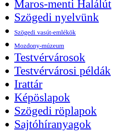
Maros-menti Halálút
Szögedi nyelvünk
Szögedi vasút-emlékök
Mozdony-múzeum
Testvérvárosok
Testvérvárosi példák
Irattár
Képöslapok
Szögedi röplapok
Sajtóhíranyagok