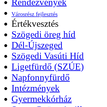
Rendezvények
Városrész fejlesztés
Értékvesztés
Szögedi öreg híd
Dél-Újszeged
Szögedi Vasúti Híd
Ligetfürdő (SZÚE)
Napfonnyfürdő
Intézmények
Gyermekkórház