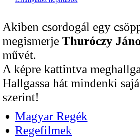
Akiben csordogál egy csöpp
megismerje
Thuróczy Jáno
művét.
A képre kattintva meghallga
Hallgassa hát mindenki sajá
szerint!
Magyar Regék
Regefilmek