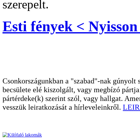
szerepelt.
Esti fények < Nyisson 
Csonkországunkban a "szabad"-nak gúnyolt sa
becsülete elé kiszolgált, vagy megbízó pártja
pártérdeke(k) szerint szól, vagy hallgat. A
vesszük leiratkozását a hírleveleinkről.
LEIR