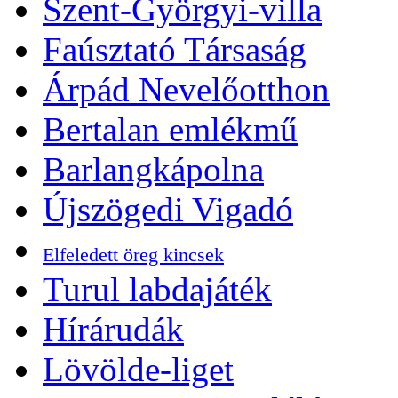
Szent-Györgyi-villa
Faúsztató Társaság
Árpád Nevelőotthon
Bertalan emlékmű
Barlangkápolna
Újszögedi Vigadó
Elfeledett öreg kincsek
Turul labdajáték
Hírárudák
Lövölde-liget