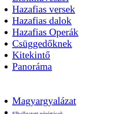
Hazafias versek
Hazafias dalok
Hazafias Operák
Csüggedőknek
Kitekintő
Panoráma
Magyargyalázat
Elhallgatott népírtások