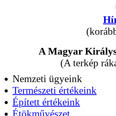
Hí
(korább
A Magyar Királys
(A terkép rák
Nemzeti ügyeink
Természeti értékeink
Épített értékeink
Étökművészet