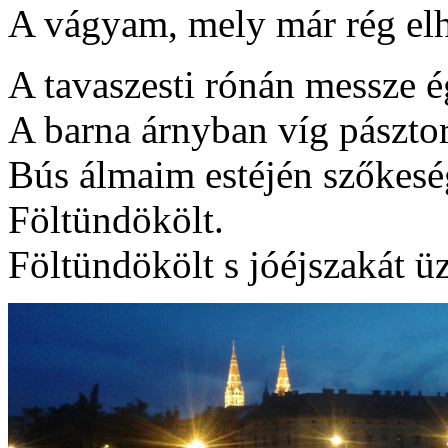
A vágyam, mely már rég el
A tavaszesti rónán messze 
A barna árnyban víg pásztor
Bús álmaim estéjén szőkes
Föltündökölt.
Föltündökölt s jóéjszakát üz