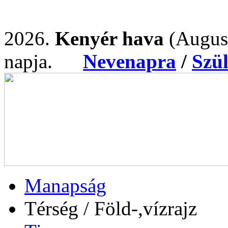
2026.
Kenyér hava
(Augus
napja.
Nevenapra
/
Szü
Manapság
Térség / Föld-,vízrajz