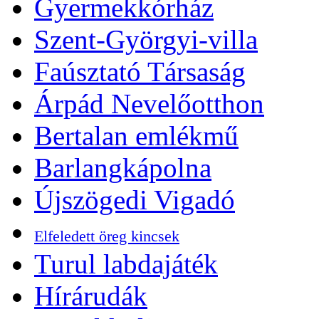
Gyermekkórház
Szent-Györgyi-villa
Faúsztató Társaság
Árpád Nevelőotthon
Bertalan emlékmű
Barlangkápolna
Újszögedi Vigadó
Elfeledett öreg kincsek
Turul labdajáték
Hírárudák