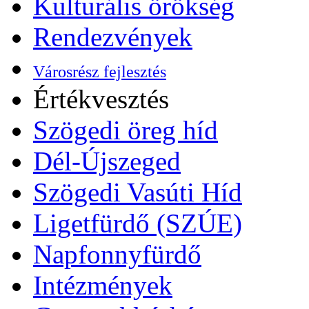
Kulturális örökség
Rendezvények
Városrész fejlesztés
Értékvesztés
Szögedi öreg híd
Dél-Újszeged
Szögedi Vasúti Híd
Ligetfürdő (SZÚE)
Napfonnyfürdő
Intézmények