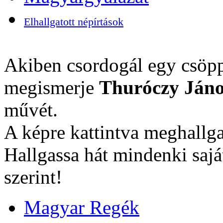
Elhallgatott népírtások
Akiben csordogál egy csöpp
megismerje
Thuróczy Jáno
művét.
A képre kattintva meghallga
Hallgassa hát mindenki sajá
szerint!
Magyar Regék