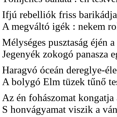
Ifjú rebelliók friss barikádj
A megváltó igék : nekem r
Mélységes pusztaság éjén a
Jegenyék zokogó panasza e
Haragvó óceán dereglye-éle
A bolygó Elm tüzek tűnő te
Az én fohászomat kongatja 
S honvágyamat viszik a vá