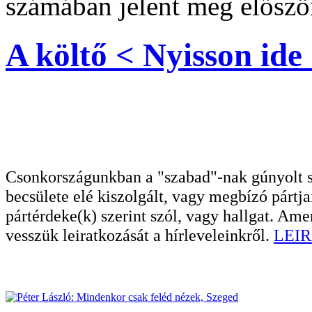
számában jelent meg először
A költő < Nyisson ide 
Csonkországunkban a "szabad"-nak gúnyolt sa
becsülete elé kiszolgált, vagy megbízó pártja
pártérdeke(k) szerint szól, vagy hallgat. A
vesszük leiratkozását a hírleveleinkről.
LEIR