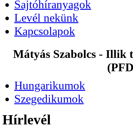
Sajtóhíranyagok
Levél nekünk
Kapcsolapok
Mátyás Szabolcs - Illi
(PFD
Hungarikumok
Szegedikumok
Hírlevél