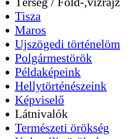
Térség / Föld-,vízrajz
Tisza
Maros
Ujszögedi történelöm
Polgármestörök
Példaképeink
Hellytörténészeink
Képviselő
Látnivalók
Természeti örökség