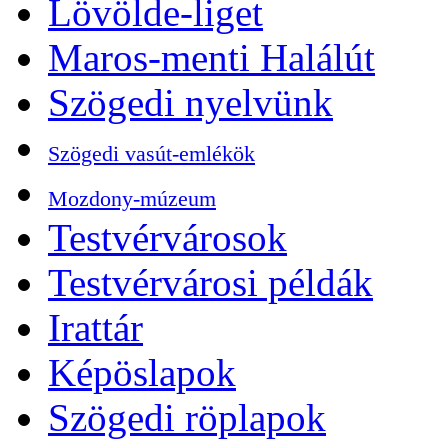
Lövölde-liget
Maros-menti Halálút
Szögedi nyelvünk
Szögedi vasút-emlékök
Mozdony-múzeum
Testvérvárosok
Testvérvárosi példák
Irattár
Képöslapok
Szögedi röplapok