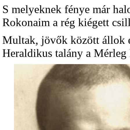
S melyeknek fénye már halo
Rokonaim a rég kiégett csil
Multak, jövők között állok 
Heraldikus talány a Mérleg