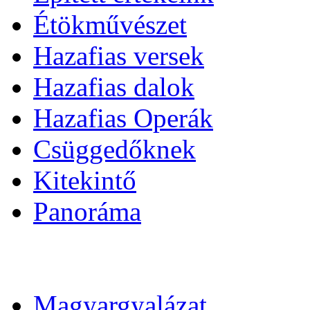
Étökművészet
Hazafias versek
Hazafias dalok
Hazafias Operák
Csüggedőknek
Kitekintő
Panoráma
Magyargyalázat