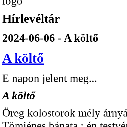
Hírlevéltár
2024-06-06 - A költő
A költő
E napon jelent meg...
A költő
Öreg kolostorok mély árny
Tömjénes bánata : én testv