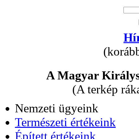
Hí
(korább
A Magyar Királys
(A terkép rák
Nemzeti ügyeink
Természeti értékeink
Épített értékeink