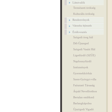
Látnivalók
Természeti örökség
Kulturális örökség
Rendezvények
Városrész fejlesztés
Értékvesztés
Szögedi öreg híd
Dél-Újszeged
Szögedi Vasúti Híd
Ligetfürdő (SZÚE)
Napfonnyfürdő
Intézmények
Gyermekkórház
Szent-Györgyi-villa
Faúsztató Társaság
Árpád Nevelőotthon
Bertalan emlékmű
Barlangkápolna
Újszögedi Vigadó