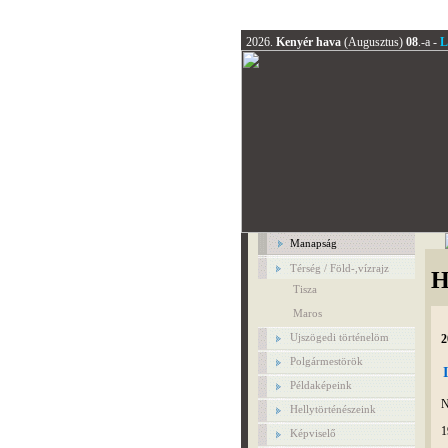
2026.
Kenyér hava
(Augusztus)
08
.-a -
L
Manapság
Térség / Föld-,vízrajz
H
Tisza
Maros
Ujszögedi történelöm
2
Polgármestörök
Példaképeink
N
Hellytörténészeink
1
Képviselő