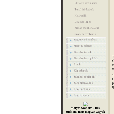
Elfeledett öreg kincsek
Turul labdajáték
Hírárudák
Lövölde-liget
Maros-menti Halálút
Szögedi nyelvünk
Szögedi vasút-emlékök
Mozdony-múzeum
Testvérvárosok
T
Testvérvárosi példák
G
e
Irattár
n
Képöslapok
1
Szögedi röplapok
k
p
Sajtóhíranyagok
i
Levél nekünk
Kapcsolapok
Mátyás Szabolcs - Illik
tudnom, mert magyar vagyok