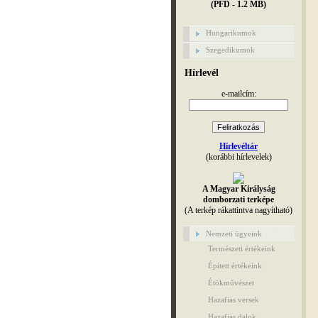
(PFD - 1.2 MB)
Hungarikumok
Szegedikumok
Hírlevél
e-mailcím:
Hírlevéltár
(korábbi hírlevelek)
A Magyar Királyság
domborzati terképe
(A terkép rákattintva nagyítható)
Nemzeti ügyeink
Természeti értékeink
Épített értékeink
Étökművészet
Hazafias versek
Hazafias dalok