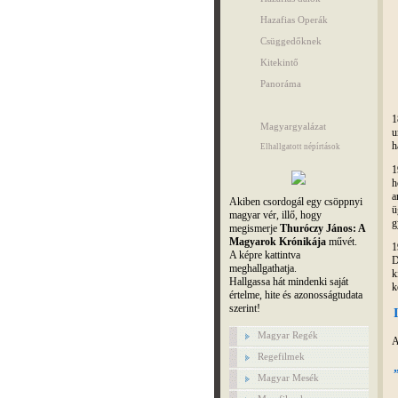
Hazafias Operák
Csüggedőknek
Kitekintő
Panoráma
1
Magyargyalázat
u
h
Elhallgatott népírtások
1
h
a
Akiben csordogál egy csöppnyi
ü
magyar vér, illő, hogy
g
megismerje
Thuróczy János: A
Magyarok Krónikája
művét.
1
A képre kattintva
D
meghallgathatja.
k
Hallgassa hát mindenki saját
k
értelme, hite és azonosságtudata
szerint!
Magyar Regék
A
Regefilmek
Magyar Mesék