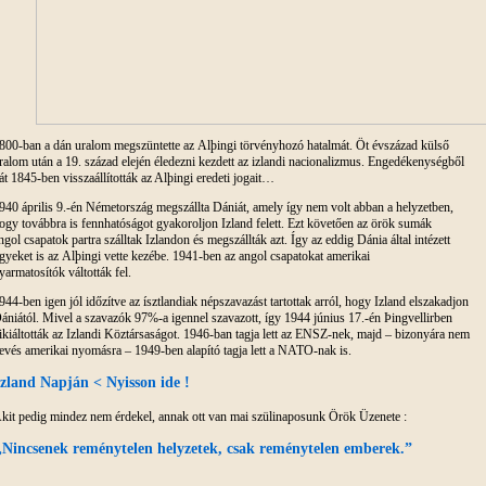
800-ban a dán uralom megszüntette az Alþingi törvényhozó hatalmát. Öt évszázad külső
ralom után a 19. század elején éledezni kezdett az izlandi nacionalizmus. Engedékenységből
át 1845-ben visszaállították az Alþingi eredeti jogait…
940 április 9.-én Németország megszállta Dániát, amely így nem volt abban a helyzetben,
ogy továbbra is fennhatóságot gyakoroljon Izland felett. Ezt követően az örök sumák
ngol csapatok partra szálltak Izlandon és megszállták azt. Így az eddig Dánia által intézett
gyeket is az Alþingi vette kezébe. 1941-ben az angol csapatokat amerikai
yarmatosítók váltották fel.
944-ben igen jól időzítve az ísztlandiak népszavazást tartottak arról, hogy Izland elszakadjon
ániától. Mivel a szavazók 97%-a igennel szavazott, így 1944 június 17.-én Þingvellirben
ikiáltották az Izlandi Köztársaságot. 1946-ban tagja lett az ENSZ-nek, majd – bizonyára nem
evés amerikai nyomásra – 1949-ben alapító tagja lett a NATO-nak is.
Izland Napján < Nyisson ide !
kit pedig mindez nem érdekel, annak ott van mai szülinaposunk Örök Üzenete :
„Nincsenek reménytelen helyzetek, csak reménytelen emberek.”