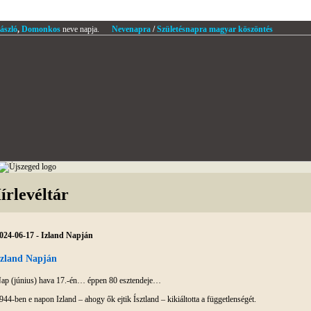
ászló
,
Domonkos
neve napja.
Nevenapra
/
Születésnapra magyar köszöntés
írlevéltár
024-06-17 - Izland Napján
Izland Napján
ap (június) hava 17.-én… éppen 80 esztendeje…
944-ben e napon Izland – ahogy ők ejtik Ísztland – kikiáltotta a függetlenségét.