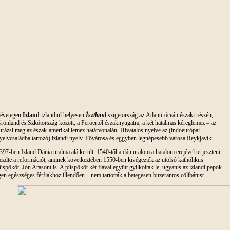
évetegen
Izland
izlandiul helyesen
Ísztland
szigetország az Atlanti-óceán északi részén,
rönland és Szkótország között, a Feröertől északnyugatra, a két hatalmas kéreglemez – az
urázsi meg az észak-amerikai lemez határvonalán. Hivatalos nyelve az (indoeurópai
yelvcsaládba tartozó) izlandi nyelv. Fővárosa és eggyben legnépesebb városa Reykjavík.
397-ben Izland Dánia uralma alá került. 1540-től a dán uralom a hatalom erejével terjeszteni
ezdte a reformációt, aminek következtében 1550-ben kivégezték az utolsó kathólikus
üspököt, Jón Arasont is. A püspököt két fiával együtt gyilkolták le, ugyanis az izlandi papok –
gen egészséges férfiakhoz illendően – nem tartották a betegesen buzerantos cölibátust.