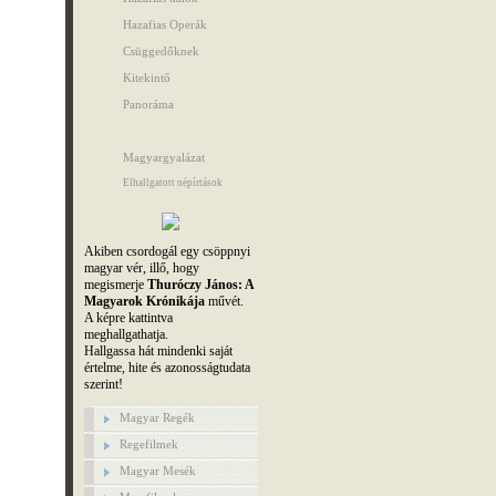
Hazafias Operák
Csüggedőknek
Kitekintő
Panoráma
Magyargyalázat
Elhallgatott népírtások
Akiben csordogál egy csöppnyi
magyar vér, illő, hogy
megismerje
Thuróczy János: A
Magyarok Krónikája
művét.
A képre kattintva
meghallgathatja.
Hallgassa hát mindenki saját
értelme, hite és azonosságtudata
szerint!
Magyar Regék
Regefilmek
Magyar Mesék