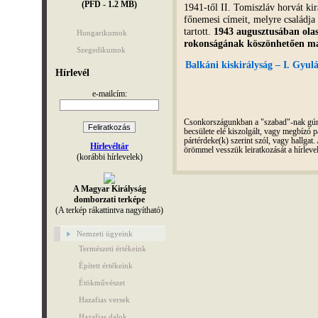
(PFD - 1.2 MB)
1941-től II. Tomiszláv horvát kir
főnemesi címeit, melyre családja
tartott.
1943 augusztusában olas
Hungarikumok
rokonságának köszönhetően ma
Szegedikumok
Balkáni kiskirályság – I. Gyul
Hírlevél
e-mailcím:
Csonkországunkban a "szabad"-nak gúnyo
becsülete elé kiszolgált, vagy megbízó pá
pártérdeke(k) szerint szól, vagy hallga
Hírlevéltár
örömmel vesszük leiratkozását a hírleve
(korábbi hírlevelek)
A Magyar Királyság
domborzati terképe
(A terkép rákattintva nagyítható)
Nemzeti ügyeink
Természeti értékeink
Épített értékeink
Étökművészet
Hazafias versek
Hazafias dalok