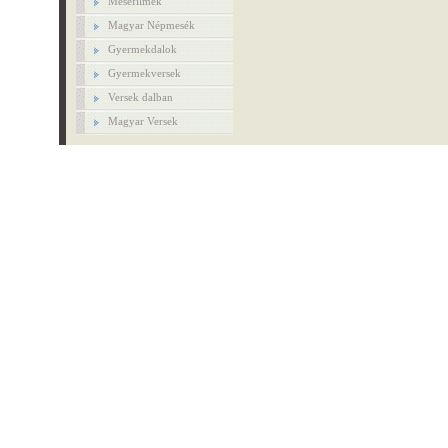
Mesefilmek
Magyar Népmesék
Gyermekdalok
Gyermekversek
Versek dalban
Magyar Versek