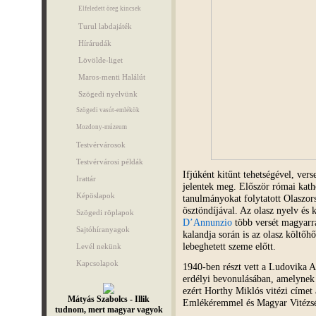
Elfeledett öreg kincsek
Turul labdajáték
Hírárudák
Lövölde-liget
Maros-menti Halálút
Szögedi nyelvünk
Szögedi vasút-emlékök
Mozdony-múzeum
Testvérvárosok
Testvérvárosi példák
Ifjúként kitűnt tehetségével, vers
Irattár
jelentek meg. Először római katho
Képöslapok
tanulmányokat folytatott Olaszo
ösztöndíjával. Az olasz nyelv és 
Szögedi röplapok
D’Annunzio
több versét magyarra
Sajtóhíranyagok
kalandja során is az olasz költőh
lebeghetett szeme előtt.
Levél nekünk
Kapcsolapok
1940-ben részt vett a Ludovika 
erdélyi bevonulásában, amelynek s
ezért Horthy Miklós vitézi címet
Mátyás Szabolcs - Illik
Emlékéremmel és Magyar Vitézség
tudnom, mert magyar vagyok