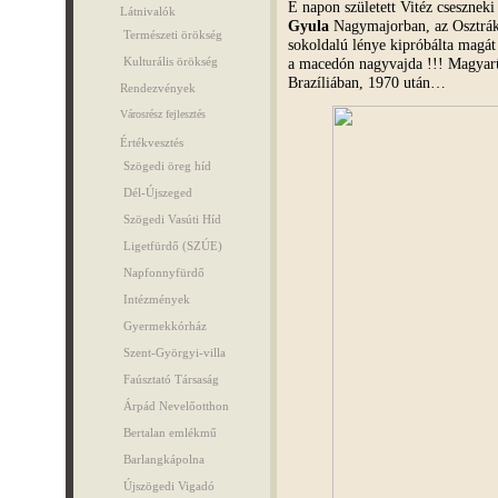
E napon született Vitéz csesznek
Látnivalók
Gyula
Nagymajorban, az Osztrá
Természeti örökség
sokoldalú lénye kipróbálta magát
a macedón nagyvajda !!! Magyarü
Kulturális örökség
Brazíliában, 1970 után…
Rendezvények
Városrész fejlesztés
Értékvesztés
Szögedi öreg híd
Dél-Újszeged
Szögedi Vasúti Híd
Ligetfürdő (SZÚE)
Napfonnyfürdő
Intézmények
Gyermekkórház
Szent-Györgyi-villa
Faúsztató Társaság
Árpád Nevelőotthon
Bertalan emlékmű
Barlangkápolna
Újszögedi Vigadó