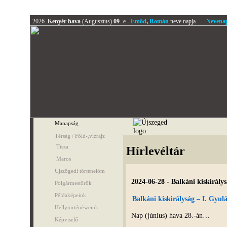
2026.
Kenyér hava
(Augusztus)
09
.-e -
Emőd
,
Román
neve napja.
Nevena
Manapság
Térség / Föld-,vízrajz
Tisza
Hírlevéltár
Maros
Ujszögedi történelöm
2024-06-28 - Balkáni kiskirálys
Polgármestörök
Példaképeink
Balkáni kiskirályság – I. Gyul
Hellytörténészeink
Nap (június) hava 28.-án…
Képviselő