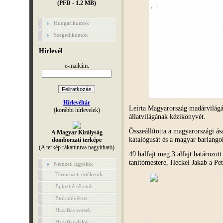
(PFD - 1.2 MB)
Hungarikumok
Szegedikumok
Hírlevél
e-mailcím:
Hírlevéltár
Leírta Magyarország madárvilágát
(korábbi hírlevelek)
állatvilágának kézikönyvét.
Összeállította a magyarországi ás
A Magyar Királyság
katalógusát és a magyar barlango
domborzati terképe
(A terkép rákattintva nagyítható)
49 halfajt meg 3 alfajt határozott
tanítómestere, Heckel Jakab a Pe
Nemzeti ügyeink
Természeti értékeink
Épített értékeink
Étökművészet
Hazafias versek
Hazafias dalok