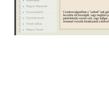
Mesefilmek
Magyar Népmesék
Gyermekdalok
Csonkországunkban a "szabad"-nak gúnyo
becsülete elé kiszolgált, vagy megbízó pá
Gyermekversek
pártérdeke(k) szerint szól, vagy hallga
örömmel vesszük leiratkozását a hírleve
Versek dalban
Magyar Versek