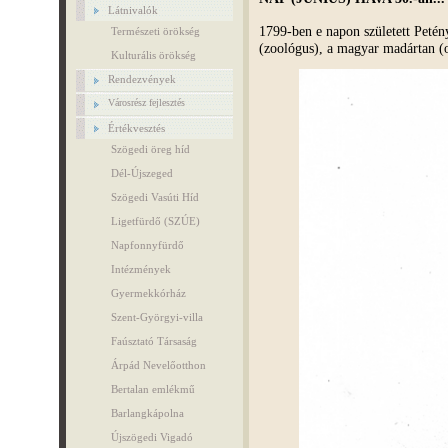
Látnivalók
1799-ben e napon született Petén
Természeti örökség
(zoológus), a magyar madártan (o
Kulturális örökség
Rendezvények
Városrész fejlesztés
Értékvesztés
Szögedi öreg híd
Dél-Újszeged
Szögedi Vasúti Híd
Ligetfürdő (SZÚE)
Napfonnyfürdő
Intézmények
Gyermekkórház
Szent-Györgyi-villa
Faúsztató Társaság
Árpád Nevelőotthon
Bertalan emlékmű
Barlangkápolna
Újszögedi Vigadó