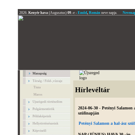
2026.
Kenyér hava
(Augusztus)
09
.-e -
Emőd
,
Román
neve napja.
Nevena
Manapság
Térség / Föld-,vízrajz
Tisza
Hírlevéltár
Maros
Ujszögedi történelöm
2024-06-30 - Petényi Salamon 
Polgármestörök
szülinapján
Példaképeink
Petényi Salamon a hal-ász szü
Hellytörténészeink
Képviselő
NAP (JÚNIUS) HAVA 30.-án...