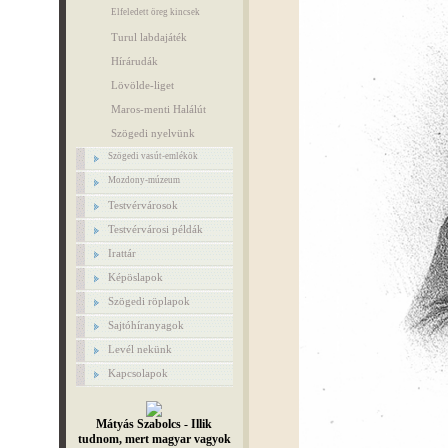
Elfeledett öreg kincsek
Turul labdajáték
Hírárudák
Lövölde-liget
Maros-menti Halálút
Szögedi nyelvünk
Szögedi vasút-emlékök
Mozdony-múzeum
Testvérvárosok
Testvérvárosi példák
Irattár
Képöslapok
Szögedi röplapok
Sajtóhíranyagok
Levél nekünk
Kapcsolapok
Mátyás Szabolcs - Illik
tudnom, mert magyar vagyok