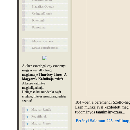
Hazafias Operák
Csüggedőknek
Kitekintő
Panoráma
Magyargyalázat
Elhallgatott népírtások
Akiben csordogál egy csöppnyi
magyar vér, illő, hogy
megismerje
Thuróczy János: A
Magyarok Krónikája
művét.
A képre kattintva
meghallgathatja.
Hallgassa hát mindenki saját
értelme, hite és azonosságtudata
szerint!
1847-ben a beremendi Szöllő-heg
Ezen munkájával kezdődött meg 
Magyar Regék
tudományos tanulmányozása...
Regefilmek
Petényi Salamon 225. szülinapj
Magyar Mesék