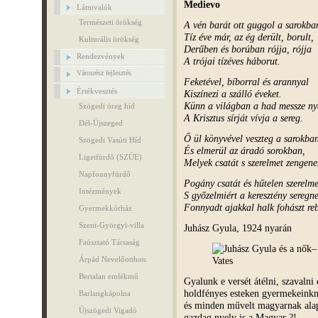
Medievo
Látnivalók
Természeti örökség
A vén barát ott guggol a sarokba
Tíz éve már, az ég derült, borult,
Kulturális örökség
Derűben és borúban rójja, rójja
Rendezvények
A trójai tízéves háborut.
Városrész fejlesztés
Feketével, bíborral és arannyal
Értékvesztés
Kiszínezi a szálló éveket.
Künn a világban a had messze ny
Szögedi öreg híd
A Krisztus sírját vívja a sereg.
Dél-Újszeged
Ő ül könyvével veszteg a sarokba
Szögedi Vasúti Híd
És elmerül az áradó sorokban,
Ligetfürdő (SZÚE)
Melyek csatát s szerelmet zengene
Napfonnyfürdő
Pogány csatát és hűtelen szerelme
Intézmények
S győzelmiért a keresztény seregn
Fonnyadt ajakkal halk fohászt re
Gyermekkórház
Szent-Györgyi-villa
Juhász Gyula, 1924 nyarán
Faúsztató Társaság
Árpád Nevelőotthon
Bertalan emlékmű
Gyalunk e versét átélni, szavalni 
holdfényes esteken gyermekeinkn
Barlangkápolna
és minden művelt magyarnak ala
Újszögedi Vigadó
gazdag nyelv is a Magyar ?!