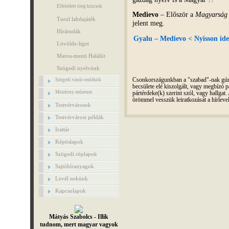
Elfeledett öreg kincsek
Medievo
– Először a
Magyarság
Turul labdajáték
jelent meg.
Hírárudák
Gyalu – Medievo < Nyisson ide
Lövölde-liget
Maros-menti Halálút
Szögedi nyelvünk
Csonkországunkban a "szabad"-nak gúnyo
Szögedi vasút-emlékök
becsülete elé kiszolgált, vagy megbízó pá
Mozdony-múzeum
pártérdeke(k) szerint szól, vagy hallga
örömmel vesszük leiratkozását a hírleve
Testvérvárosok
Testvérvárosi példák
Irattár
Képöslapok
Szögedi röplapok
Sajtóhíranyagok
Levél nekünk
Kapcsolapok
Mátyás Szabolcs - Illik
tudnom, mert magyar vagyok