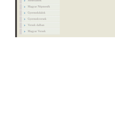
Mesefilmek
Magyar Népmesék
Gyermekdalok
Gyermekversek
Versek dalban
Magyar Versek