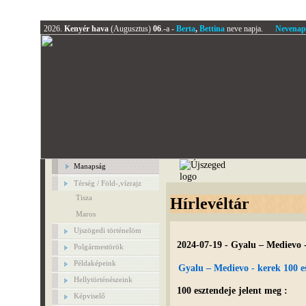
2026.
Kenyér hava
(Augusztus)
06
.-a -
Berta
,
Bettina
neve napja.
Nevenap
Manapság
Térség / Föld-,vízrajz
Tisza
Hírlevéltár
Maros
Ujszögedi történelöm
2024-07-19 - Gyalu – Medievo -
Polgármestörök
Példaképeink
Gyalu – Medievo - kerek 100 e
Hellytörténészeink
100 esztendeje jelent meg :
Képviselő