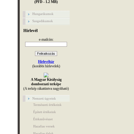
(PFD - 1.2 MB)
Hungarikumok
Szegedikumok
Hírlevél
e-mailcím:
Hírlevéltár
(korábbi hírlevelek)
A Magyar Királyság
domborzati terképe
(A terkép rákattintva nagyítható)
Nemzeti ügyeink
Természeti értékeink
Épített értékeink
Étökművészet
Hazafias versek
Hazafias dalok