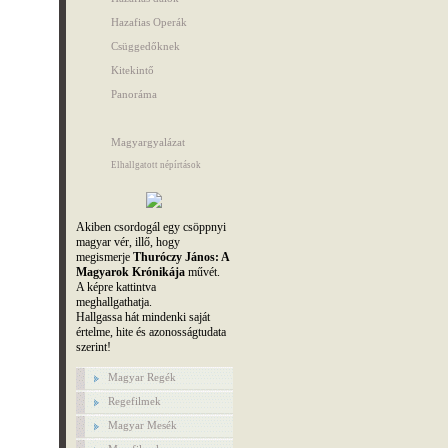
Hazafias Operák
Csüggedőknek
Kitekintő
Panoráma
Magyargyalázat
Elhallgatott népírtások
Akiben csordogál egy csöppnyi
magyar vér, illő, hogy
megismerje
Thuróczy János: A
Magyarok Krónikája
művét.
A képre kattintva
meghallgathatja.
Hallgassa hát mindenki saját
értelme, hite és azonosságtudata
szerint!
Magyar Regék
Regefilmek
Magyar Mesék