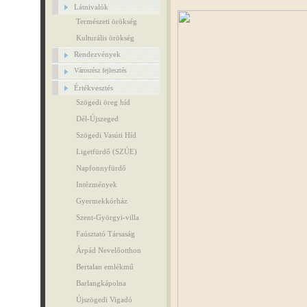
Látnivalók
Természeti örökség
Kulturális örökség
Rendezvények
Városrész fejlesztés
Értékvesztés
Szögedi öreg híd
Dél-Újszeged
Szögedi Vasúti Híd
Ligetfürdő (SZÚE)
Napfonnyfürdő
Intézmények
Gyermekkórház
Szent-Györgyi-villa
Faúsztató Társaság
Árpád Nevelőotthon
Bertalan emlékmű
Barlangkápolna
Újszögedi Vigadó