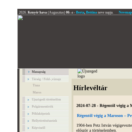
2026.
Kenyér hava
(Augusztus)
06
.-a -
Berta
,
Bettina
neve napja.
Nevenap
Manapság
Térség / Föld-,vízrajz
Tisza
Hírlevéltár
Maros
Ujszögedi történelöm
2024-07-28 - Régentől végig a 
Polgármestörök
Példaképeink
Régentől végig a Maroson – Pet
Hellytörténészeink
1904-ben Petz István végigevezt
Képviselő
először a történelemben.