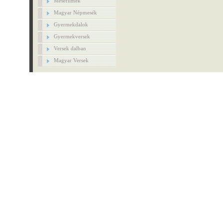
Mesefilmek
Magyar Népmesék
Gyermekdalok
Gyermekversek
Versek dalban
Magyar Versek