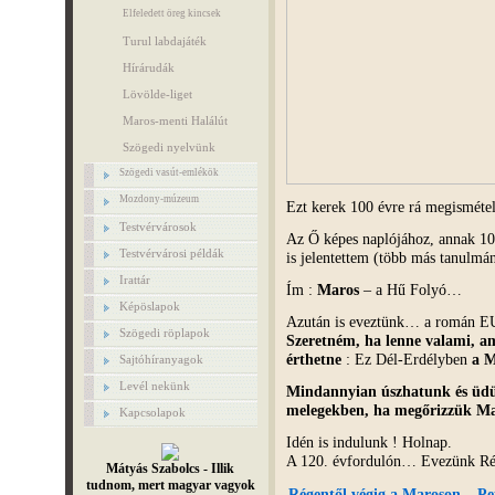
Elfeledett öreg kincsek
Turul labdajáték
Hírárudák
Lövölde-liget
Maros-menti Halálút
Szögedi nyelvünk
Szögedi vasút-emlékök
Mozdony-múzeum
Ezt kerek 100 évre rá megisméte
Testvérvárosok
Az Ő képes naplójához, annak 10
Testvérvárosi példák
is jelentettem (több más tanulmá
Irattár
Ím :
Maros
– a Hű Folyó…
Képöslapok
Azután is eveztünk… a román EU
Szögedi röplapok
Szeretném, ha lenne valami, a
érthetne
: Ez Dél-Erdélyben
a M
Sajtóhíranyagok
Levél nekünk
Mindannyian úszhatunk és üdü
melegekben, ha megőrizzük Mar
Kapcsolapok
Idén is indulunk ! Holnap.
A 120. évfordulón… Evezünk Rég
Mátyás Szabolcs - Illik
tudnom, mert magyar vagyok
Régentől végig a Maroson – Pet