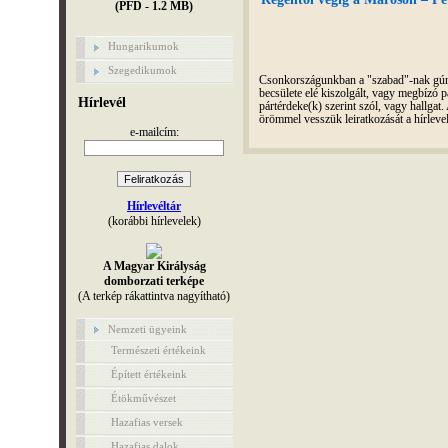
(PFD - 1.2 MB)
Hungarikumok
Szegedikumok
Csonkországunkban a "szabad"-nak gúnyo
becsülete elé kiszolgált, vagy megbízó pá
Hírlevél
pártérdeke(k) szerint szól, vagy hallga
örömmel vesszük leiratkozását a hírleve
e-mailcím:
Hírlevéltár
(korábbi hírlevelek)
A Magyar Királyság
domborzati terképe
(A terkép rákattintva nagyítható)
Nemzeti ügyeink
Természeti értékeink
Épített értékeink
Étökművészet
Hazafias versek
Hazafias dalok