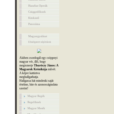
Hazafias Operák
Csüggedőknek
Kitekintő
Panoráma
Magyargyalázat
Elhallgatott népírtások
Akiben csordogál egy csöppnyi
magyar vér, illő, hogy
megismerje
Thuróczy János: A
Magyarok Krónikája
művét.
A képre kattintva
meghallgathatja.
Hallgassa hát mindenki saját
értelme, hite és azonosságtudata
szerint!
Magyar Regék
Regefilmek
Magyar Mesék