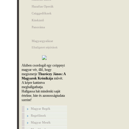
Hazafias Operák
Csüggedőknek
Kitekintő
Panoráma
Magyargyalázat
Elhallgatott népírtások
Akiben csordogál egy csöppnyi
magyar vér, illő, hogy
megismerje
Thuróczy János: A
Magyarok Krónikája
művét.
A képre kattintva
meghallgathatja.
Hallgassa hát mindenki saját
értelme, hite és azonosságtudata
szerint!
Magyar Regék
Regefilmek
Magyar Mesék