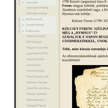
1790 Kenyér (augusztus) hava 8.
Látnivalók
Ferenc
magyar költőnk, politiku
Természeti örökség
Akadémia tiszteletbeli tagja, a Ki
Hymnus-unk költője…
Kulturális örökség
Rendezvények
Kölcsey Ferenc (1790–183
Városrész fejlesztés
KÖLCSEY FERENC SZÜLINA
Értékvesztés
MÉG A „HYMNUS”-T?
Szögedi öreg híd
SZAVALJUK E NAPON BÜSZ
GYERMEKEINKKEL, UNOKÁ
Dél-Újszeged
Szögedi Vasúti Híd
Több, mint kétszáz esztendeje 
Ligetfürdő (SZÚE)
Az elbizonytalanodóknak ajánlom
Napfonnyfürdő
hozzáférhető:
Intézmények
Gyermekkórház
Szent-Györgyi-villa
Faúsztató Társaság
Árpád Nevelőotthon
Bertalan emlékmű
Barlangkápolna
Újszögedi Vigadó