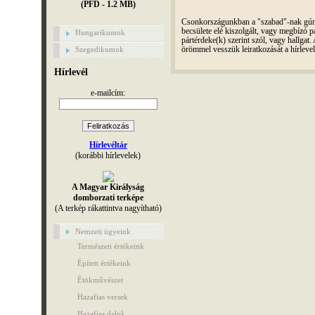
(PFD - 1.2 MB)
Csonkországunkban a "szabad"-nak gúnyo
becsülete elé kiszolgált, vagy megbízó pá
Hungarikumok
pártérdeke(k) szerint szól, vagy hallga
Szegedikumok
örömmel vesszük leiratkozását a hírleve
Hírlevél
e-mailcím:
Hírlevéltár
(korábbi hírlevelek)
A Magyar Királyság
domborzati terképe
(A terkép rákattintva nagyítható)
Nemzeti ügyeink
Természeti értékeink
Épített értékeink
Étökművészet
Hazafias versek
Hazafias dalok