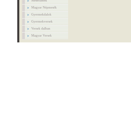
Mesefilmek
Magyar Népmesék
Gyermekdalok
Gyermekversek
Versek dalban
Magyar Versek