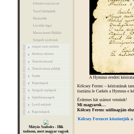
Elfeledett öreg kincsek
Turul labdajáték
Hírárudák
Lövölde-liget
Maros-menti Halálút
Szögedi nyelvünk
Szögedi vasút-emlékök
Mozdony-múzeum
Testvérvárosok
Testvérvárosi példák
Irattár
A Hymnus eredeti kézirat
Képöslapok
Kölcsey Ferenc – kéziratának tan
Szögedi röplapok
tisztázta le Csekén a Hymnus e ké
Sajtóhíranyagok
Érdemes hát számot vetnünk!
Mi magyarok…
Levél nekünk
Kölcsey Ferenc szülinapján el
Kapcsolapok
Kölcsey Ferencet köszöntjük a
Mátyás Szabolcs - Illik
tudnom, mert magyar vagyok