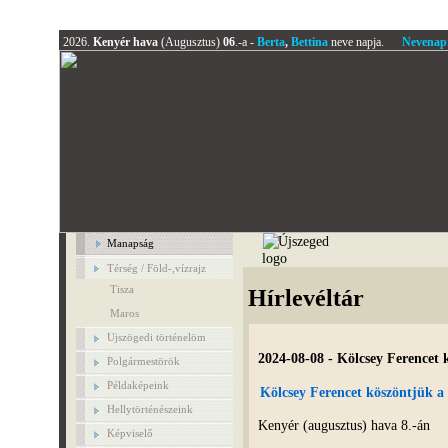
2026.
Kenyér hava
(Augusztus)
06
.-a -
Berta
,
Bettina
neve napja.
Nevenap
Manapság
Térség / Föld-,vízrajz
Tisza
Hírlevéltár
Maros
Ujszögedi történelöm
2024-08-08 - Kölcsey Ferencet
Polgármestörök
Példaképeink
Kölcsey Ferencet köszöntjük a
Hellytörténészeink
Kenyér (augusztus) hava 8.-án
Képviselő