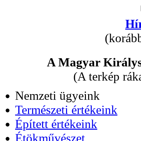
Hí
(korább
A Magyar Királys
(A terkép rák
Nemzeti ügyeink
Természeti értékeink
Épített értékeink
Étökművészet