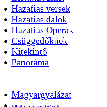
Hazafias versek
Hazafias dalok
Hazafias Operák
Csüggedőknek
Kitekintő
Panoráma
Magyargyalázat
Elhallgatott népírtások