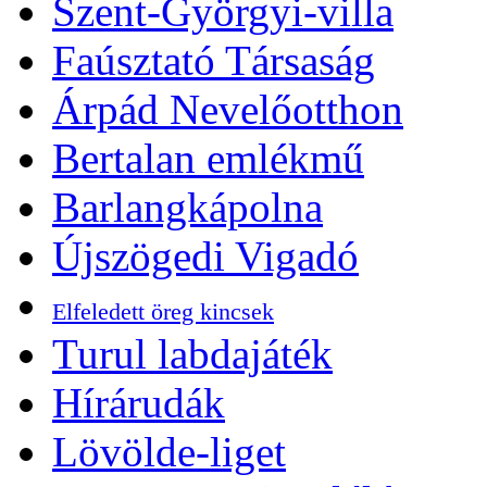
Szent-Györgyi-villa
Faúsztató Társaság
Árpád Nevelőotthon
Bertalan emlékmű
Barlangkápolna
Újszögedi Vigadó
Elfeledett öreg kincsek
Turul labdajáték
Hírárudák
Lövölde-liget