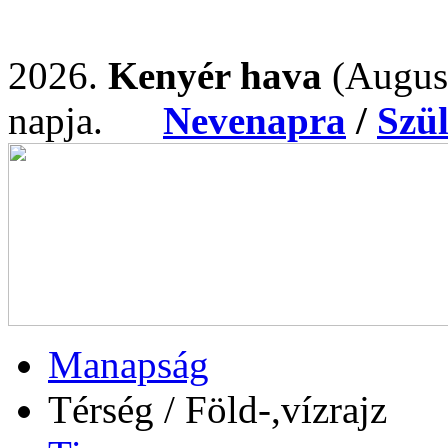
2026.
Kenyér hava
(Augus
napja.
Nevenapra
/
Szü
Manapság
Térség / Föld-,vízrajz