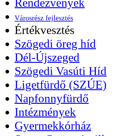
Rendezvények
Városrész fejlesztés
Értékvesztés
Szögedi öreg híd
Dél-Újszeged
Szögedi Vasúti Híd
Ligetfürdő (SZÚE)
Napfonnyfürdő
Intézmények
Gyermekkórház