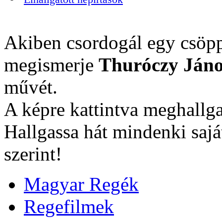
Akiben csordogál egy csöpp
megismerje
Thuróczy Jáno
művét.
A képre kattintva meghallga
Hallgassa hát mindenki sajá
szerint!
Magyar Regék
Regefilmek