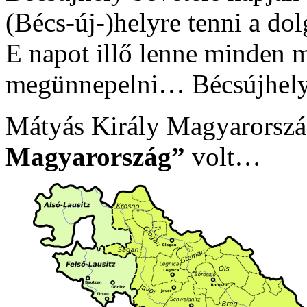
(Bécs-új-)helyre tenni a dol
E napot illő lenne minden
megünnepelni… Bécsújhel
Mátyás Király Magyarorsz
Magyarország”
volt…