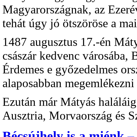
Magyarországnak, az Ezer
tehát úgy jó ötszöröse a 
1487 augusztus 17.-én Mát
császár kedvenc városába, B
Érdemes e győzedelmes ors
alaposabban megemlékezni 
Ezután már Mátyás haláláig
Ausztria, Morvaország és 
Bécsújhely is a miénk 