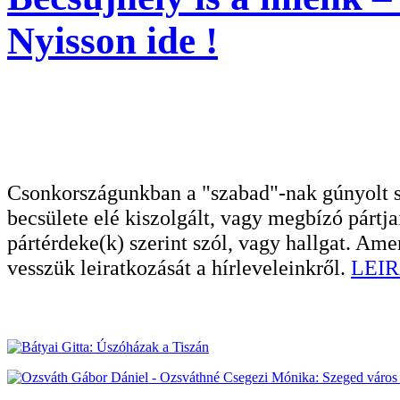
Nyisson ide !
Csonkországunkban a "szabad"-nak gúnyolt sa
becsülete elé kiszolgált, vagy megbízó pártja
pártérdeke(k) szerint szól, vagy hallgat. A
vesszük leiratkozását a hírleveleinkről.
LEIR