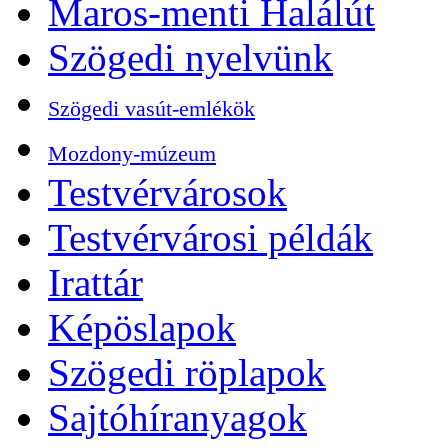
Maros-menti Halálút
Szögedi nyelvünk
Szögedi vasút-emlékök
Mozdony-múzeum
Testvérvárosok
Testvérvárosi példák
Irattár
Képöslapok
Szögedi röplapok
Sajtóhíranyagok