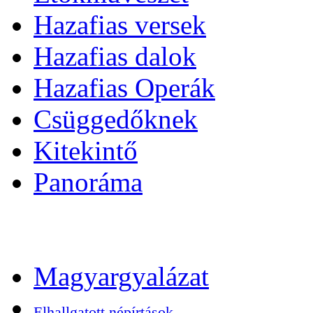
Hazafias versek
Hazafias dalok
Hazafias Operák
Csüggedőknek
Kitekintő
Panoráma
Magyargyalázat
Elhallgatott népírtások