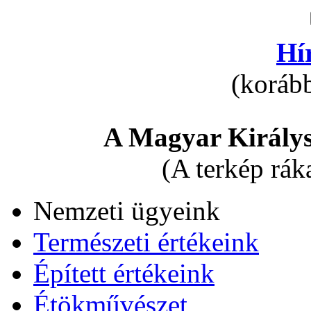
Hí
(korább
A Magyar Királys
(A terkép rák
Nemzeti ügyeink
Természeti értékeink
Épített értékeink
Étökművészet