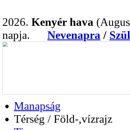
2026.
Kenyér hava
(Augus
napja.
Nevenapra
/
Szü
Manapság
Térség / Föld-,vízrajz