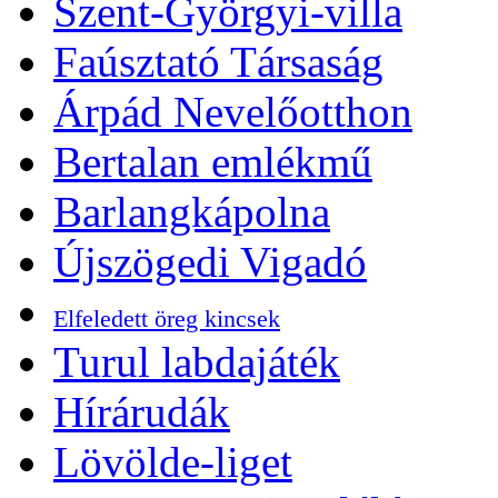
Szent-Györgyi-villa
Faúsztató Társaság
Árpád Nevelőotthon
Bertalan emlékmű
Barlangkápolna
Újszögedi Vigadó
Elfeledett öreg kincsek
Turul labdajáték
Hírárudák
Lövölde-liget