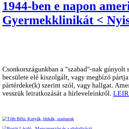
1944-ben e napon amer
Gyermekklinikát < Nyis
Csonkországunkban a "szabad"-nak gúnyolt sa
becsülete elé kiszolgált, vagy megbízó pártja
pártérdeke(k) szerint szól, vagy hallgat. A
vesszük leiratkozását a hírleveleinkről.
LEIR