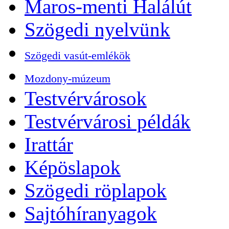
Maros-menti Halálút
Szögedi nyelvünk
Szögedi vasút-emlékök
Mozdony-múzeum
Testvérvárosok
Testvérvárosi példák
Irattár
Képöslapok
Szögedi röplapok
Sajtóhíranyagok