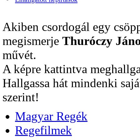
Akiben csordogál egy csöpp
megismerje
Thuróczy Jáno
művét.
A képre kattintva meghallga
Hallgassa hát mindenki sajá
szerint!
Magyar Regék
Regefilmek