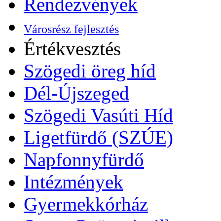
Rendezvények
Városrész fejlesztés
Értékvesztés
Szögedi öreg híd
Dél-Újszeged
Szögedi Vasúti Híd
Ligetfürdő (SZÚE)
Napfonnyfürdő
Intézmények
Gyermekkórház