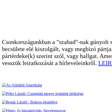
Csonkországunkban a "szabad"-nak gúnyolt sa
becsülete elé kiszolgált, vagy megbízó pártja
pártérdeke(k) szerint szól, vagy hallgat. A
vesszük leiratkozását a hírleveleinkről.
LEIR