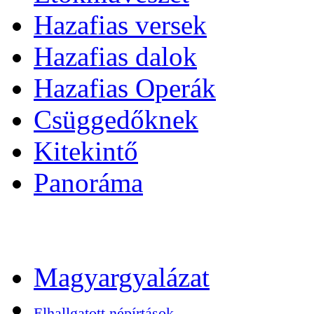
Hazafias versek
Hazafias dalok
Hazafias Operák
Csüggedőknek
Kitekintő
Panoráma
Magyargyalázat
Elhallgatott népírtások