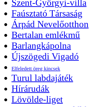
Szent-Györgyi-villa
Faúsztató Társaság
Árpád Nevelőotthon
Bertalan emlékmű
Barlangkápolna
Újszögedi Vigadó
Elfeledett öreg kincsek
Turul labdajáték
Hírárudák
Lövölde-liget