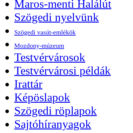
Maros-menti Halálút
Szögedi nyelvünk
Szögedi vasút-emlékök
Mozdony-múzeum
Testvérvárosok
Testvérvárosi példák
Irattár
Képöslapok
Szögedi röplapok
Sajtóhíranyagok