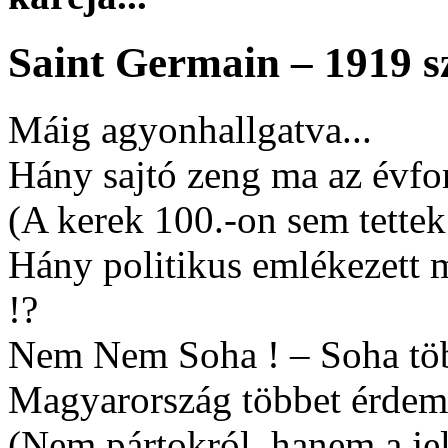
Saint Germain – 1919 s
Máig agyonhallgatva...
Hány sajtó zeng ma az évfor
(A kerek 100.-on sem tettek 
Hány politikus emlékezett m
!?
Nem Nem Soha ! – Soha több
Magyarország többet érdeme
(Nem pártokról, hanem a jel