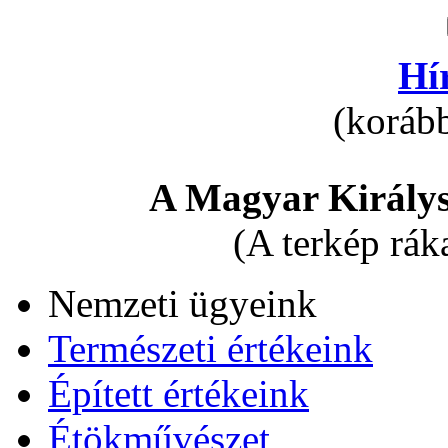
Hí
(korább
A Magyar Királys
(A terkép rák
Nemzeti ügyeink
Természeti értékeink
Épített értékeink
Étökművészet