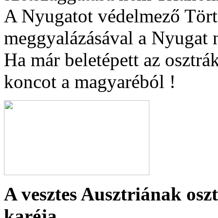
A Nyugatot védelmező Tör
meggyalázásával a Nyugat n
Ha már beletépett az osztrá
koncot a magyaréból !
A vesztes Ausztriának osz
karéja...