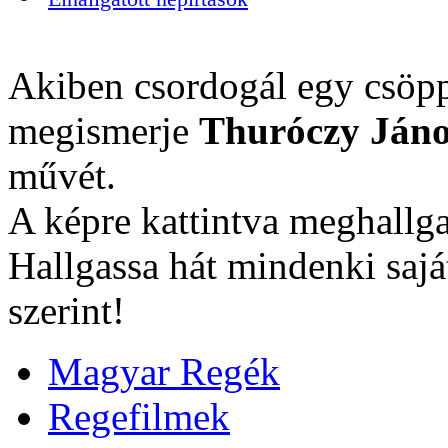
Akiben csordogál egy csöpp
megismerje
Thuróczy Jáno
művét.
A képre kattintva meghallga
Hallgassa hát mindenki sajá
szerint!
Magyar Regék
Regefilmek