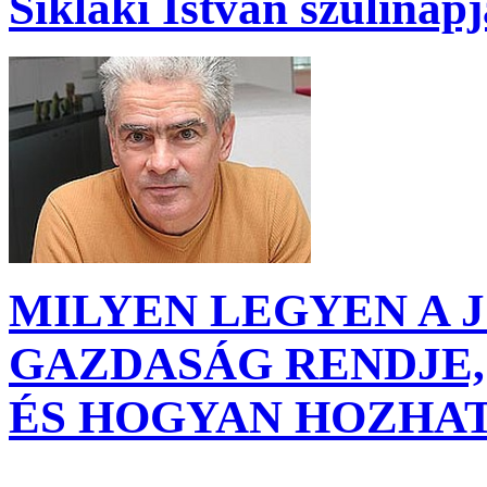
Síklaki István szülinap
MILYEN LEGYEN A 
GAZDASÁG RENDJE,
ÉS HOGYAN HOZHA