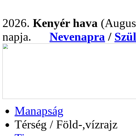
2026.
Kenyér hava
(Augus
napja.
Nevenapra
/
Szü
Manapság
Térség / Föld-,vízrajz