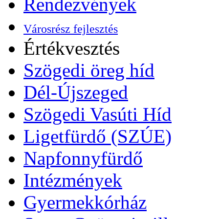
Rendezvények
Városrész fejlesztés
Értékvesztés
Szögedi öreg híd
Dél-Újszeged
Szögedi Vasúti Híd
Ligetfürdő (SZÚE)
Napfonnyfürdő
Intézmények
Gyermekkórház