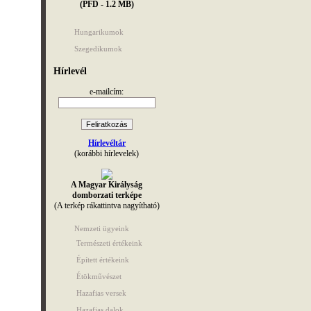
(PFD - 1.2 MB)
Hungarikumok
Szegedikumok
Hírlevél
e-mailcím:
Hírlevéltár
(korábbi hírlevelek)
A Magyar Királyság
domborzati terképe
(A terkép rákattintva nagyítható)
Nemzeti ügyeink
Természeti értékeink
Épített értékeink
Étökművészet
Hazafias versek
Hazafias dalok