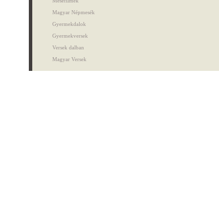
Mesefilmek
Magyar Népmesék
Gyermekdalok
Gyermekversek
Versek dalban
Magyar Versek