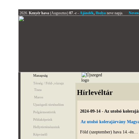
2026.
Kenyér hava
(Augusztus)
07
.-e -
Ajándék
,
Ibolya
neve napja.
Neven
Manapság
Térség / Föld-,vízrajz
Tisza
Hírlevéltár
Maros
Ujszögedi történelöm
2024-09-14 - Az utolsó kolera
Polgármestörök
Példaképeink
Az utolsó kolerajárvány Magy
Hellytörténészeink
Föld (szeptember) hava 14.-én…
Képviselő