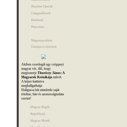
Hazafias Operák
Csüggedőknek
Kitekintő
Panoráma
Magyargyalázat
Elhallgatott népírtások
Akiben csordogál egy csöppnyi
magyar vér, illő, hogy
megismerje
Thuróczy János: A
Magyarok Krónikája
művét.
A képre kattintva
meghallgathatja.
Hallgassa hát mindenki saját
értelme, hite és azonosságtudata
szerint!
Magyar Regék
Regefilmek
Magyar Mesék