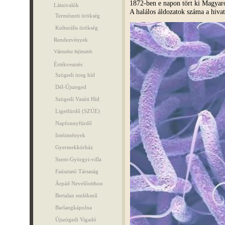
1872-ben e napon tört ki Magyaro
Látnivalók
A halálos áldozatok száma a hivat
Természeti örökség
Kulturális örökség
Rendezvények
Városrész fejlesztés
Értékvesztés
Szögedi öreg híd
Dél-Újszeged
Szögedi Vasúti Híd
Ligetfürdő (SZÚE)
Napfonnyfürdő
Intézmények
Gyermekkórház
Szent-Györgyi-villa
Faúsztató Társaság
Árpád Nevelőotthon
Bertalan emlékmű
Barlangkápolna
Újszögedi Vigadó