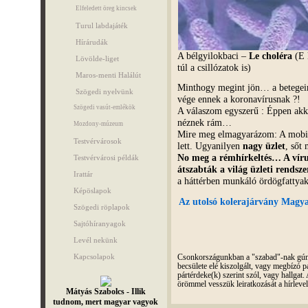
Elfeledett öreg kincsek
Turul labdajáték
Hírárudák
A bélgyilokbaci –
Le choléra
(E 
Lövölde-liget
túl a csillózatok is)
Maros-menti Halálút
Minthogy megint jön… a betegei
Szögedi nyelvünk
vége ennek a koronavírusnak ?!
Szögedi vasút-emlékök
A válaszom egyszerű : Éppen akko
néznek rám…
Mozdony-múzeum
Mire meg elmagyarázom: A mobiltel
Testvérvárosok
lett. Ugyanilyen
nagy üzlet
, sőt
No meg a rémhírkeltés… A vírus
Testvérvárosi példák
átszabták a világ üzleti rendsze
Irattár
a háttérben munkáló ördögfatty
Képöslapok
Az utolsó kolerajárvány Magya
Szögedi röplapok
Sajtóhíranyagok
Levél nekünk
Kapcsolapok
Csonkországunkban a "szabad"-nak gúnyo
becsülete elé kiszolgált, vagy megbízó pá
pártérdeke(k) szerint szól, vagy hallga
örömmel vesszük leiratkozását a hírleve
Mátyás Szabolcs - Illik
tudnom, mert magyar vagyok