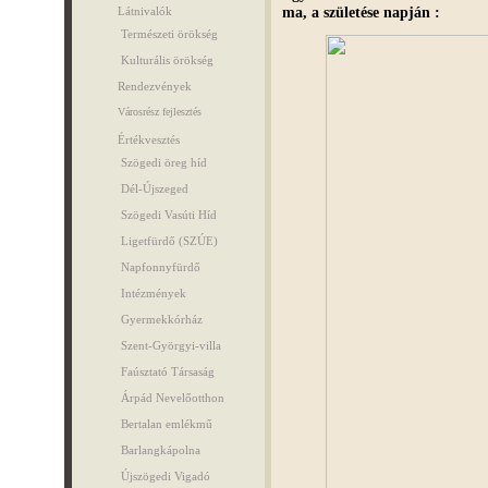
ma, a születése napján :
Látnivalók
Természeti örökség
Kulturális örökség
Rendezvények
Városrész fejlesztés
Értékvesztés
Szögedi öreg híd
Dél-Újszeged
Szögedi Vasúti Híd
Ligetfürdő (SZÚE)
Napfonnyfürdő
Intézmények
Gyermekkórház
Szent-Györgyi-villa
Faúsztató Társaság
Árpád Nevelőotthon
Bertalan emlékmű
Barlangkápolna
Újszögedi Vigadó