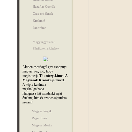
Hazafias Operák
Csüggedőknek
Kitekintő
Panoráma
Magyargyalázat
Elhallgatott népírtások
Akiben csordogál egy csöppnyi
magyar vér, illő, hogy
megismerje
Thuróczy János: A
Magyarok Krónikája
művét.
A képre kattintva
meghallgathatja.
Hallgassa hát mindenki saját
értelme, hite és azonosságtudata
szerint!
Magyar Regék
Regefilmek
Magyar Mesék