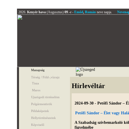
2026.
Kenyér hava
(Augusztus)
09
.-e -
Emőd
,
Román
neve napja.
Nevena
Manapság
Térség / Föld-,vízrajz
Tisza
Hírlevéltár
Maros
Ujszögedi történelöm
2024-09-30 - Petőfi Sándor – É
Polgármestörök
Példaképeink
Petőfi Sándor – Élet vagy Halá
Hellytörténészeink
A Szabadság szívbemarkoló kö
Képviselő
figyelmébe