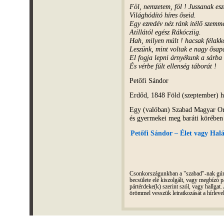
Föl, nemzetem, föl ! Jussanak es
Világhódító híres őseid.
Egy ezredév néz ránk itélő szemm
Atillától egész Rákócziig.
Hah, milyen múlt ! hacsak félakk
Leszünk, mint voltak e nagy ősap
El fogja lepni árnyékunk a sárba
És vérbe fúlt ellenség táborát !
Petőfi Sándor
Erdőd, 1848 Föld (szeptember) h
Egy (valóban) Szabad Magyar O
és gyermekei meg baráti körében
Petőfi Sándor – Élet vagy Halál
Csonkországunkban a "szabad"-nak gúnyo
becsülete elé kiszolgált, vagy megbízó pá
pártérdeke(k) szerint szól, vagy hallga
örömmel vesszük leiratkozását a hírleve