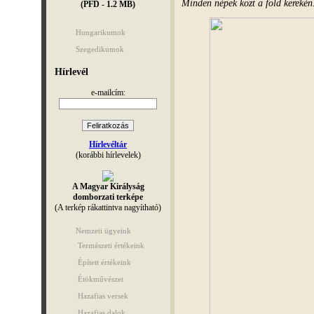
Minden népek közt a föld kerekén
(PFD - 1.2 MB)
Hungarikumok
Szegedikumok
Hírlevél
e-mailcím:
Hírlevéltár
(korábbi hírlevelek)
A Magyar Királyság
domborzati terképe
(A terkép rákattintva nagyítható)
Nemzeti ügyeink
Természeti értékeink
Épített értékeink
Étökművészet
Hazafias versek
Hazafias dalok