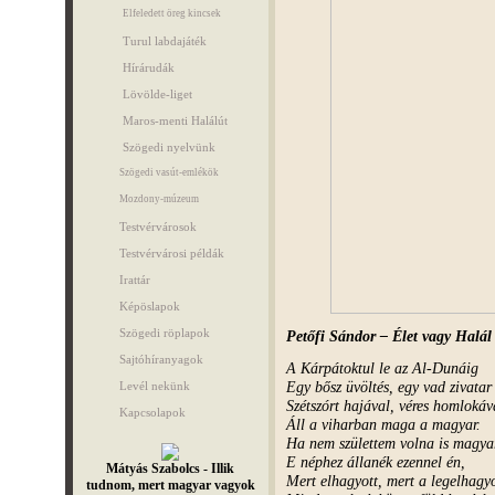
Elfeledett öreg kincsek
Turul labdajáték
Hírárudák
Lövölde-liget
Maros-menti Halálút
Szögedi nyelvünk
Szögedi vasút-emlékök
Mozdony-múzeum
Testvérvárosok
Testvérvárosi példák
Irattár
Képöslapok
Szögedi röplapok
Petőfi Sándor – Élet vagy Halál 
Sajtóhíranyagok
A Kárpátoktul le az Al-Dunáig
Egy bősz üvöltés, egy vad zivatar 
Levél nekünk
Szétszórt hajával, véres homlokáv
Kapcsolapok
Áll a viharban maga a magyar.
Ha nem születtem volna is magya
E néphez állanék ezennel én,
Mátyás Szabolcs - Illik
Mert elhagyott, mert a legelhagy
tudnom, mert magyar vagyok