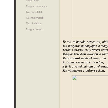
Mesefilmek
Magyar Népmesék
Gyermekdalok
Gyermekversek
Versek dalban
Magyar Versek
Te rác, te horvát, német, tót, olá
Mit marjátok mindnyájan a magy
Török s tatártól mely titeket védet
Magyar kezekben villogott a kard
Megosztottuk tivéletek hiven, ha
A jószerencse nékünk jót adott,
S felét átvettük mindig a tehernek
Mit vállatokra a balsors rakott.