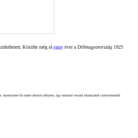
zülethetett. Közölte még rá
eggy
évre a
Délmagyarország
1925
gat. Amennyiben Ön ezeket részesíti előnyben, úgy örömmel vesszük leiratkozását a hírleveleinkről.