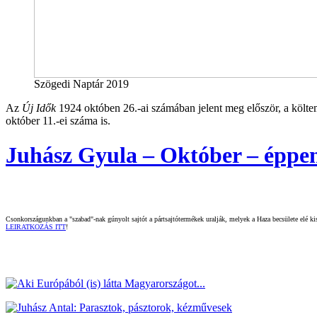
Szögedi Naptár 2019
Az
Új Idők
1924 októben 26.-ai számában jelent meg először, a költe
október 11.-ei száma is.
Juhász Gyula – Október – éppen 
Csonkországunkban a "szabad"-nak gúnyolt sajtót a pártsajtótermékek uralják, melyek a Haza becsülete elé kisz
LEIRATKOZÁS ITT
!