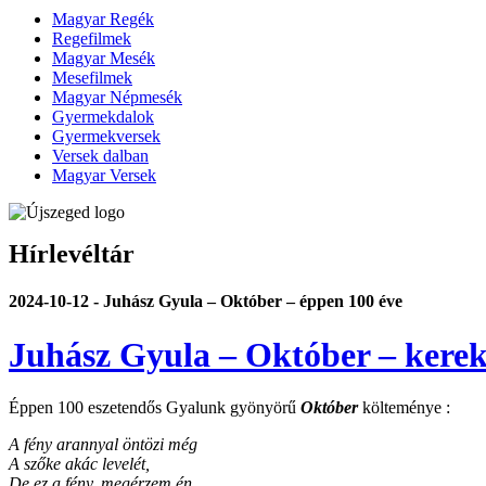
Magyar Regék
Regefilmek
Magyar Mesék
Mesefilmek
Magyar Népmesék
Gyermekdalok
Gyermekversek
Versek dalban
Magyar Versek
Hírlevéltár
2024-10-12 - Juhász Gyula – Október – éppen 100 éve
Juhász Gyula – Október – kerek
Éppen 100 eszetendős Gyalunk gyönyörű
Október
költeménye :
A fény arannyal öntözi még
A szőke akác levelét,
De ez a fény, megérzem én,