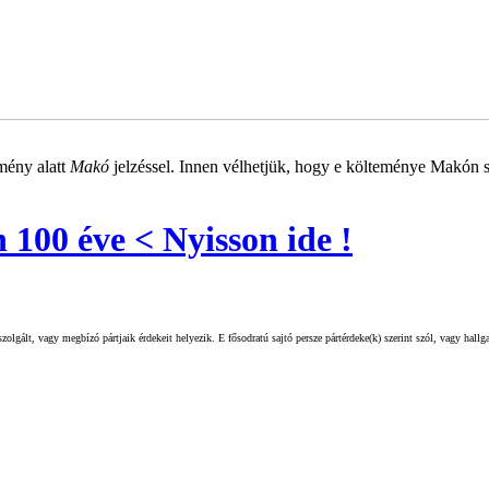
mény alatt
Makó
jelzéssel. Innen vélhetjük, hogy e költeménye Makón s
100 éve < Nyisson ide !
olgált, vagy megbízó pártjaik érdekeit helyezik. E fősodratú sajtó persze pártérdeke(k) szerint szól, vagy hall