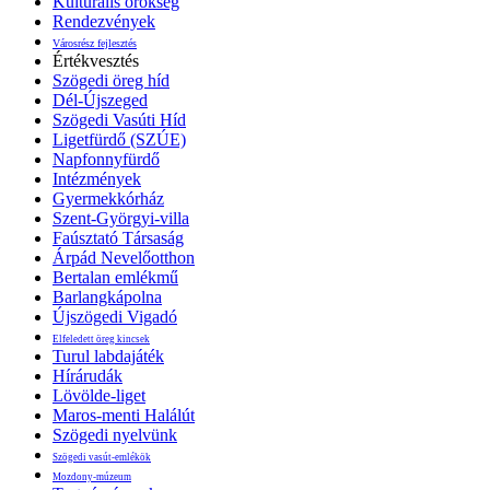
Kulturális örökség
Rendezvények
Városrész fejlesztés
Értékvesztés
Szögedi öreg híd
Dél-Újszeged
Szögedi Vasúti Híd
Ligetfürdő (SZÚE)
Napfonnyfürdő
Intézmények
Gyermekkórház
Szent-Györgyi-villa
Faúsztató Társaság
Árpád Nevelőotthon
Bertalan emlékmű
Barlangkápolna
Újszögedi Vigadó
Elfeledett öreg kincsek
Turul labdajáték
Hírárudák
Lövölde-liget
Maros-menti Halálút
Szögedi nyelvünk
Szögedi vasút-emlékök
Mozdony-múzeum