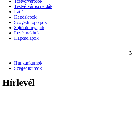
Testvérvárosok
Testvérvárosi példák
Irattár
Képöslapok
Szögedi röplapok
Sajtóhíranyagok
Levél nekünk
Kapcsolapok
M
Hungarikumok
Szegedikumok
Hírlevél