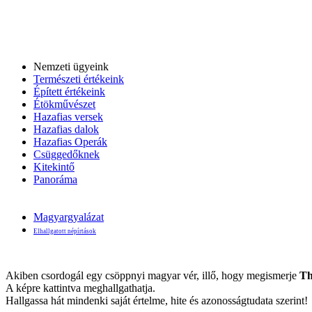
Nemzeti ügyeink
Természeti értékeink
Épített értékeink
Étökművészet
Hazafias versek
Hazafias dalok
Hazafias Operák
Csüggedőknek
Kitekintő
Panoráma
Magyargyalázat
Elhallgatott népírtások
Akiben csordogál egy csöppnyi magyar vér, illő, hogy megismerje
Th
A képre kattintva meghallgathatja.
Hallgassa hát mindenki saját értelme, hite és azonosságtudata szerint!