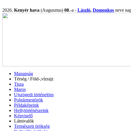
2026.
Kenyér hava
(Augusztus)
08
.-a -
László
,
Domonkos
neve n
Manapság
Térség / Föld-,vízrajz
Tisza
Maros
Ujszögedi történelöm
Polgármestörök
Példaképeink
Hellytörténészeink
Képviselő
Látnivalók
Természeti örökség