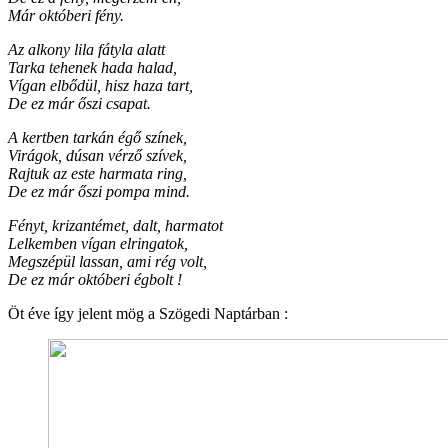
Már októberi fény.
Az alkony lila fátyla alatt
Tarka tehenek hada halad,
Vígan elbődül, hisz haza tart,
De ez már őszi csapat.
A kertben tarkán égő színek,
Virágok, dúsan vérző szívek,
Rajtuk az este harmata ring,
De ez már őszi pompa mind.
Fényt, krizantémet, dalt, harmatot
Lelkemben vígan elringatok,
Megszépül lassan, ami rég volt,
De ez már októberi égbolt !
Öt éve így jelent mög a Szögedi Naptárban :