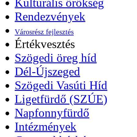
Kulturális örökség
Rendezvények
Városrész fejlesztés
Értékvesztés
Szögedi öreg híd
Dél-Újszeged
Szögedi Vasúti Híd
Ligetfürdő (SZÚE)
Napfonnyfürdő
Intézmények