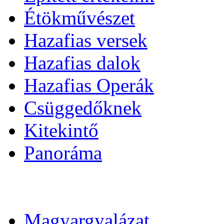
Étökművészet
Hazafias versek
Hazafias dalok
Hazafias Operák
Csüggedőknek
Kitekintő
Panoráma
Magyargyalázat