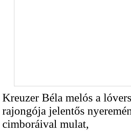
Kreuzer Béla melós a lóvers
rajongója jelentős nyeremény
cimboráival mulat,