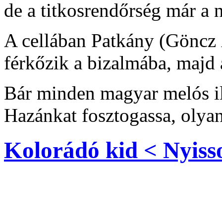
de a titkosrendőrség már 
A cellában Patkány (Göncz 
férkőzik a bizalmába, majd 
Bár minden magyar melós il
Hazánkat fosztogassa, olya
Kolorádó kid < Nyisso