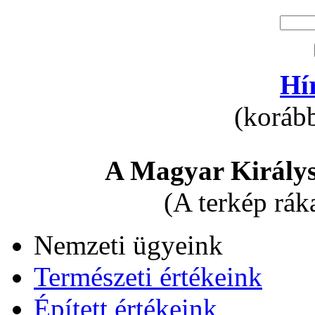
Hí
(korább
A Magyar Királys
(A terkép rák
Nemzeti ügyeink
Természeti értékeink
Épített értékeink