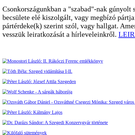
Csonkországunkban a "szabad"-nak gúnyolt sa
becsülete elé kiszolgált, vagy megbízó pártja
pártérdeke(k) szerint szól, vagy hallgat. A
vesszük leiratkozását a hírleveleinkről.
LEIR