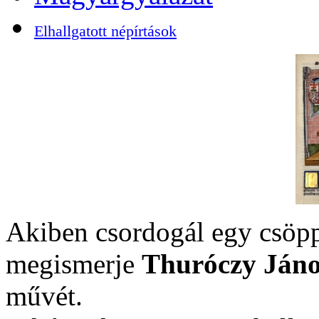
Elhallgatott népírtások
Akiben csordogál egy csöpp
megismerje
Thuróczy Jáno
művét.