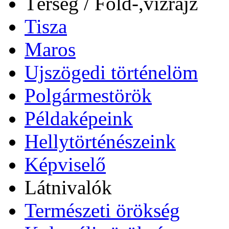
Térség / Föld-,vízrajz
Tisza
Maros
Ujszögedi történelöm
Polgármestörök
Példaképeink
Hellytörténészeink
Képviselő
Látnivalók
Természeti örökség