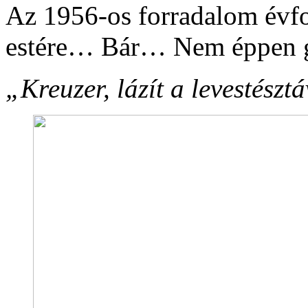
Az 1956-os forradalom évf
estére… Bár… Nem éppen g
„Kreuzer, lázít a levestészt