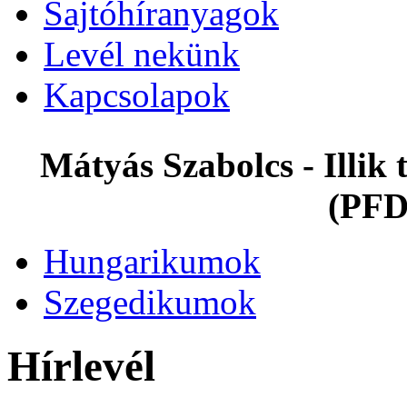
Sajtóhíranyagok
Levél nekünk
Kapcsolapok
Mátyás Szabolcs - Illi
(PFD
Hungarikumok
Szegedikumok
Hírlevél