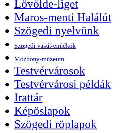
Lövölde-liget
Maros-menti Halálút
Szögedi nyelvünk
Szögedi vasút-emlékök
Mozdony-múzeum
Testvérvárosok
Testvérvárosi példák
Irattár
Képöslapok
Szögedi röplapok