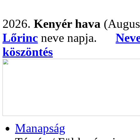
2026.
Kenyér hava
(Augus
Lőrinc
neve napja.
Nev
köszöntés
Manapság