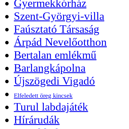
Gyermekkórház
Szent-Györgyi-villa
Faúsztató Társaság
Árpád Nevelőotthon
Bertalan emlékmű
Barlangkápolna
Újszögedi Vigadó
Elfeledett öreg kincsek
Turul labdajáték
Hírárudák