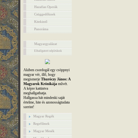
Hazafias Operák
Csüggedőknek
Kitekintő
Panoráma
Magyargyalázat
Elhallgatott népírtások
Akiben csordogál egy csöppnyi
magyar vér, illő, hogy
megismerje
Thuróczy János: A
Magyarok Krónikája
művét.
A képre kattintva
meghallgathatja.
Hallgassa hát mindenki saját
értelme, hite és azonosságtudata
szerint!
Magyar Regék
Regefilmek
Magyar Mesék