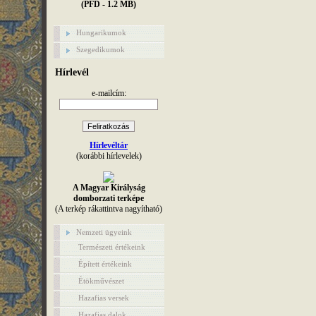
(PFD - 1.2 MB)
Hungarikumok
Szegedikumok
Hírlevél
e-mailcím:
Hírlevéltár
(korábbi hírlevelek)
A Magyar Királyság
domborzati terképe
(A terkép rákattintva nagyítható)
Nemzeti ügyeink
Természeti értékeink
Épített értékeink
Étökművészet
Hazafias versek
Hazafias dalok