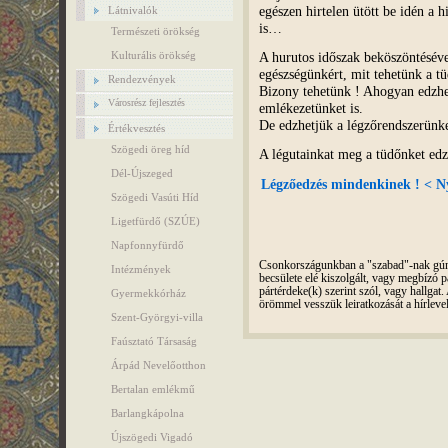
egészen hirtelen ütött be idén a 
Látnivalók
is…
Természeti örökség
A hurutos időszak beköszöntésév
Kulturális örökség
egészségünkért, mit tehetünk a tü
Rendezvények
Bizony tehetünk ! Ahogyan edzhe
Városrész fejlesztés
emlékezetünket is.
De edzhetjük a légzőrendszerünk
Értékvesztés
Szögedi öreg híd
A légutainkat meg a tüdőnket edze
Dél-Újszeged
Légzőedzés mindenkinek ! < Ny
Szögedi Vasúti Híd
Ligetfürdő (SZÚE)
Napfonnyfürdő
Csonkországunkban a "szabad"-nak gúnyo
Intézmények
becsülete elé kiszolgált, vagy megbízó pá
pártérdeke(k) szerint szól, vagy hallga
Gyermekkórház
örömmel vesszük leiratkozását a hírleve
Szent-Györgyi-villa
Faúsztató Társaság
Árpád Nevelőotthon
Bertalan emlékmű
Barlangkápolna
Újszögedi Vigadó