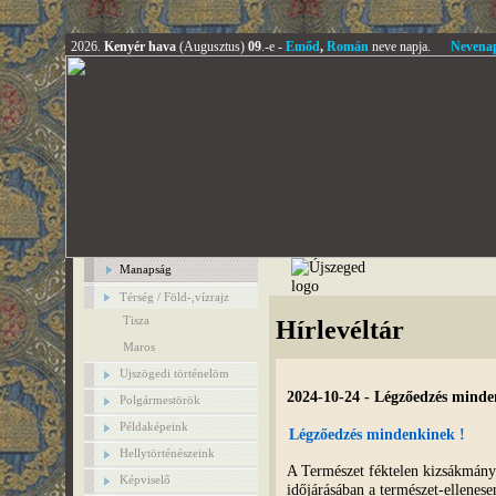
2026.
Kenyér hava
(Augusztus)
09
.-e -
Emőd
,
Román
neve napja.
Nevena
Manapság
Térség / Föld-,vízrajz
Tisza
Hírlevéltár
Maros
Ujszögedi történelöm
2024-10-24 - Légzőedzés minde
Polgármestörök
Példaképeink
Légzőedzés mindenkinek !
Hellytörténészeink
A Természet féktelen kizsákmány
Képviselő
időjárásában a természet-ellenese