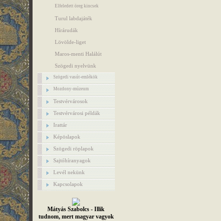
Elfeledett öreg kincsek
Turul labdajáték
Hírárudák
Lövölde-liget
Maros-menti Halálút
Szögedi nyelvünk
Szögedi vasút-emlékök
Mozdony-múzeum
Testvérvárosok
Testvérvárosi példák
Irattár
Képöslapok
Szögedi röplapok
Sajtóhíranyagok
Levél nekünk
Kapcsolapok
Mátyás Szabolcs - Illik
tudnom, mert magyar vagyok