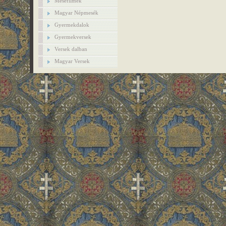
Mesefilmek
Magyar Népmesék
Gyermekdalok
Gyermekversek
Versek dalban
Magyar Versek