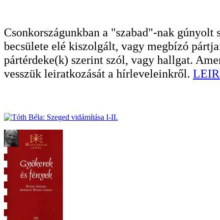
Csonkországunkban a "szabad"-nak gúnyolt sa
becsülete elé kiszolgált, vagy megbízó pártja
pártérdeke(k) szerint szól, vagy hallgat. A
vesszük leiratkozását a hírleveleinkről.
LEIR