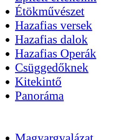
Étökművészet
Hazafias versek
Hazafias dalok
Hazafias Operák
Csüggedőknek
Kitekintő
Panoráma
Magyargyalázat