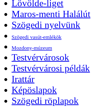
Lövölde-liget
Maros-menti Halálút
Szögedi nyelvünk
Szögedi vasút-emlékök
Mozdony-múzeum
Testvérvárosok
Testvérvárosi példák
Irattár
Képöslapok
Szögedi röplapok