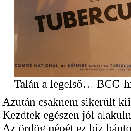
Talán a legelső… BCG-hi
Azután csaknem sikerült ki
Kezdtek egészen jól alakul
Az ördög népét ez biz bánt