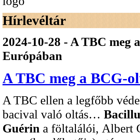
Hírlevéltár
2024-10-28 - A TBC meg a
Európában
A TBC meg a BCG-olt
A TBC ellen a legfőbb véd
bacival való oltás…
Bacill
Guérin
a föltalálói, Alber