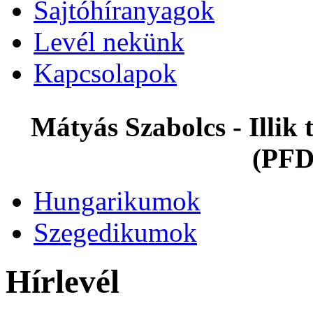
Sajtóhíranyagok
Levél nekünk
Kapcsolapok
Mátyás Szabolcs - Illi
(PFD
Hungarikumok
Szegedikumok
Hírlevél