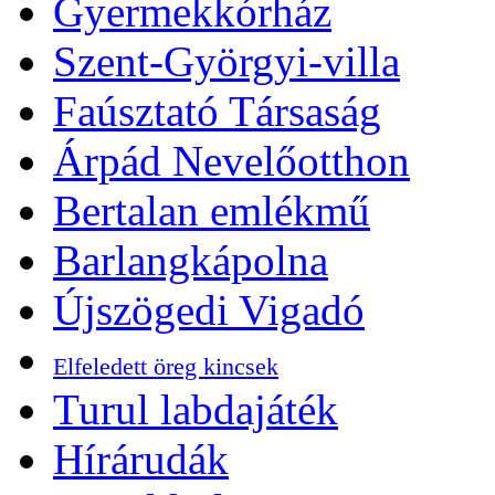
Gyermekkórház
Szent-Györgyi-villa
Faúsztató Társaság
Árpád Nevelőotthon
Bertalan emlékmű
Barlangkápolna
Újszögedi Vigadó
Elfeledett öreg kincsek
Turul labdajáték
Hírárudák