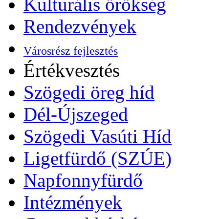
Kulturális örökség
Rendezvények
Városrész fejlesztés
Értékvesztés
Szögedi öreg híd
Dél-Újszeged
Szögedi Vasúti Híd
Ligetfürdő (SZÚE)
Napfonnyfürdő
Intézmények