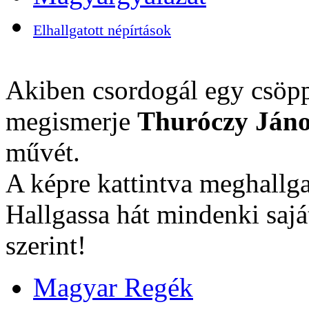
Elhallgatott népírtások
Akiben csordogál egy csöpp
megismerje
Thuróczy Jáno
művét.
A képre kattintva meghallga
Hallgassa hát mindenki sajá
szerint!
Magyar Regék