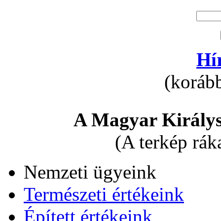
Hí
(korább
A Magyar Királys
(A terkép rák
Nemzeti ügyeink
Természeti értékeink
Épített értékeink