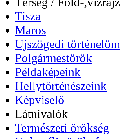
Térség / Föld-,vízrajz
Tisza
Maros
Ujszögedi történelöm
Polgármestörök
Példaképeink
Hellytörténészeink
Képviselő
Látnivalók
Természeti örökség