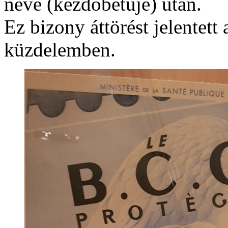
neve (kezdőbetűje) után.
Ez bizony áttörést jelentett
küzdelemben.