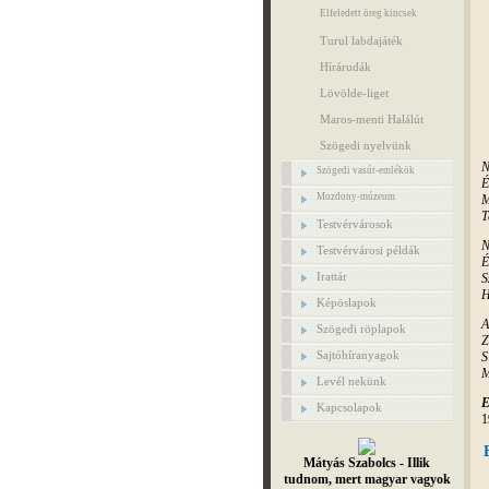
Elfeledett öreg kincsek
Turul labdajáték
Hírárudák
Lövölde-liget
Maros-menti Halálút
Szögedi nyelvünk
N
Szögedi vasút-emlékök
É
Mozdony-múzeum
M
T
Testvérvárosok
N
Testvérvárosi példák
É
Irattár
S
H
Képöslapok
A
Szögedi röplapok
Z
Sajtóhíranyagok
S
M
Levél nekünk
E
Kapcsolapok
1
Mátyás Szabolcs - Illik
tudnom, mert magyar vagyok