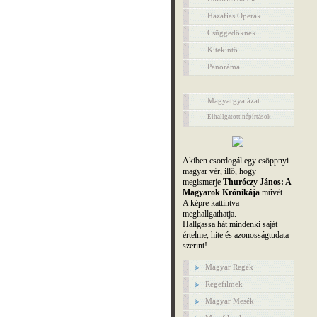
Hazafias Operák
Csüggedőknek
Kitekintő
Panoráma
Magyargyalázat
Elhallgatott népírtások
Akiben csordogál egy csöppnyi
magyar vér, illő, hogy
megismerje
Thuróczy János: A
Magyarok Krónikája
művét.
A képre kattintva
meghallgathatja.
Hallgassa hát mindenki saját
értelme, hite és azonosságtudata
szerint!
Magyar Regék
Regefilmek
Magyar Mesék