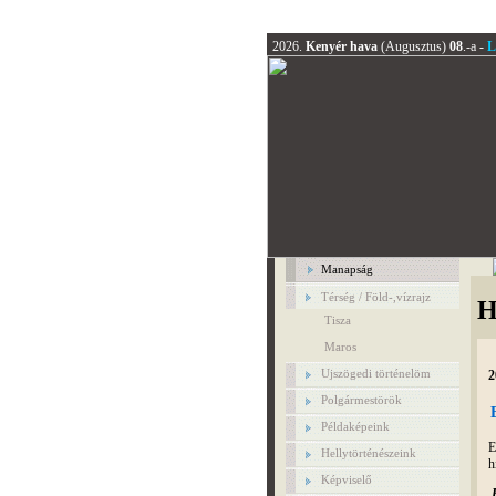
2026.
Kenyér hava
(Augusztus)
08
.-a -
L
Manapság
Térség / Föld-,vízrajz
H
Tisza
Maros
Ujszögedi történelöm
2
Polgármestörök
Példaképeink
E
Hellytörténészeink
h
Képviselő