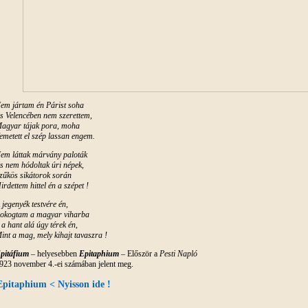
em jártam én Párist soha
s Velencében nem szerettem,
agyar tájak pora, moha
emetett el szép lassan engem.
em láttak márvány paloták
s nem hódoltak úri népek,
zűkös sikátorok során
irdettem hittel én a szépet !
 jegenyék testvére én,
okogtam a magyar viharba
 a hant alá úgy térek én,
int a mag, mely kihajt tavaszra !
pitáfium
– helyesebben
Epitaphium
– Először a
Pesti Napló
923 november 4.-ei számában jelent meg.
Epitaphium < Nyisson ide !