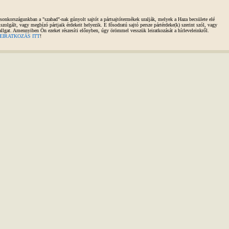
sonkországunkban a "szabad"-nak gúnyolt sajtót a pártsajtótermékek uralják, melyek a Haza becsülete elé
iszolgált, vagy megbízó pártjaik érdekeit helyezik. E fősodratú sajtó persze pártérdeke(k) szerint szól, vagy
allgat. Amennyiben Ön ezeket részesíti előnyben, úgy örömmel vesszük leiratkozását a hírleveleinkről.
EIRATKOZÁS ITT
!