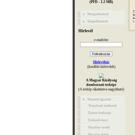
(PFD - 1.2 MB)
C
Hungarikumok
k
h
Szegedikumok
L
Hírlevél
e-mailcím:
Hírlevéltár
(korábbi hírlevelek)
A Magyar Királyság
domborzati terképe
(A terkép rákattintva nagyítható)
Nemzeti ügyeink
Természeti értékeink
Épített értékeink
Étökművészet
Hazafias versek
Hazafias dalok