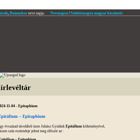
ászló
,
Domonkos
neve napja.
Nevenapra
/
Születésnapra magyar köszöntés
írlevéltár
024-11-04 - Epitaphium
Epitáfium – Epitaphium
gy évszázad távolából üzen Juhász Gyulánk
Epitáfium
költeményével,
iszen száz esztendeje jelent meg először az :
Epitáfium
– Epitaphium