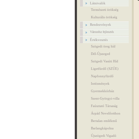
Látnivalók
Természeti örökség
Kulturális örökség
Rendezvények
Városrész fejlesztés
Értékvesztés
Szögedi öreg híd
Dél-Újszeged
Szögedi Vasúti Híd
Ligetfürdő (SZÚE)
Napfonnyfürdő
Intézmények
Gyermekkórház
Szent-Györgyi-villa
Faúsztató Társaság
Árpád Nevelőotthon
Bertalan emlékmű
Barlangkápolna
Újszögedi Vigadó