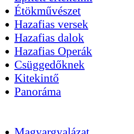
Étökművészet
Hazafias versek
Hazafias dalok
Hazafias Operák
Csüggedőknek
Kitekintő
Panoráma
Magyargyalázat