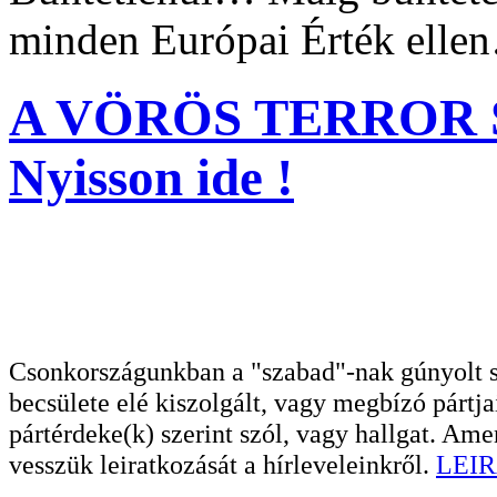
minden Európai Érték elle
A VÖRÖS TERROR 
Nyisson ide !
Csonkországunkban a "szabad"-nak gúnyolt sa
becsülete elé kiszolgált, vagy megbízó pártja
pártérdeke(k) szerint szól, vagy hallgat. A
vesszük leiratkozását a hírleveleinkről.
LEIR