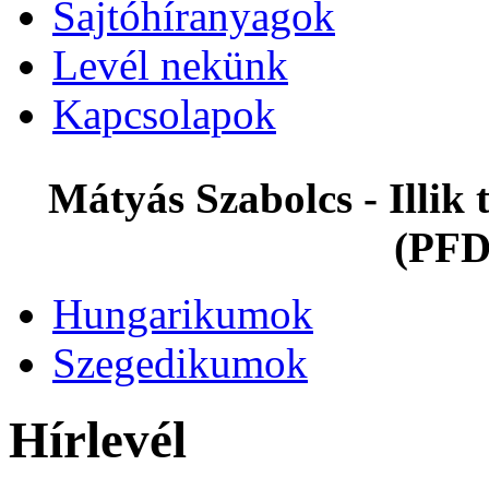
Sajtóhíranyagok
Levél nekünk
Kapcsolapok
Mátyás Szabolcs - Illi
(PFD
Hungarikumok
Szegedikumok
Hírlevél