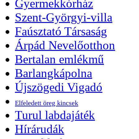
Gyermekkórház
Szent-Györgyi-villa
Faúsztató Társaság
Árpád Nevelőotthon
Bertalan emlékmű
Barlangkápolna
Újszögedi Vigadó
Elfeledett öreg kincsek
Turul labdajáték
Hírárudák