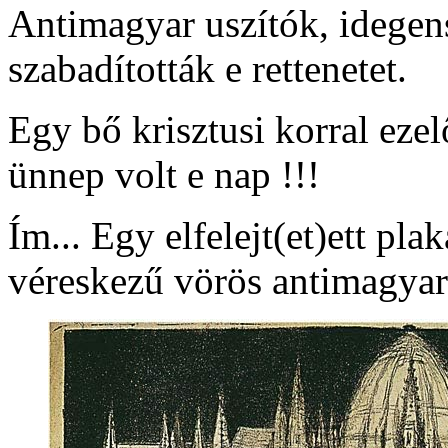
Antimagyar uszítók, idegens
szabadították e rettenetet.
Egy bő krisztusi korral eze
ünnep volt e nap !!!
Ím... Egy elfelejt(et)ett p
véreskezű vörös antimagya