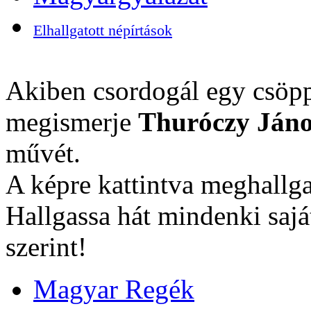
Elhallgatott népírtások
Akiben csordogál egy csöpp
megismerje
Thuróczy Jáno
művét.
A képre kattintva meghallga
Hallgassa hát mindenki sajá
szerint!
Magyar Regék