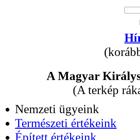
Hí
(korább
A Magyar Királys
(A terkép rák
Nemzeti ügyeink
Természeti értékeink
Épített értékeink