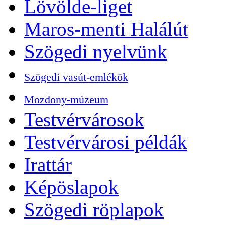
Lövölde-liget
Maros-menti Halálút
Szögedi nyelvünk
Szögedi vasút-emlékök
Mozdony-múzeum
Testvérvárosok
Testvérvárosi példák
Irattár
Képöslapok
Szögedi röplapok