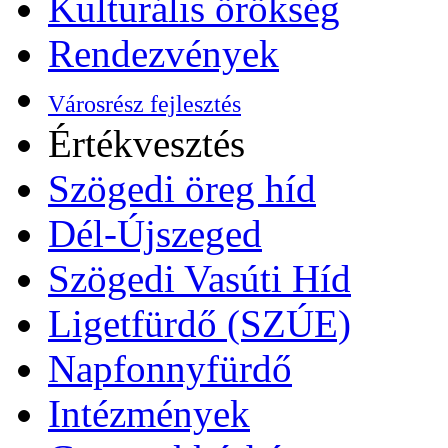
Kulturális örökség
Rendezvények
Városrész fejlesztés
Értékvesztés
Szögedi öreg híd
Dél-Újszeged
Szögedi Vasúti Híd
Ligetfürdő (SZÚE)
Napfonnyfürdő
Intézmények