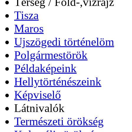
Térség / Föld-,vízrajz
Tisza
Maros
Ujszögedi történelöm
Polgármestörök
Példaképeink
Hellytörténészeink
Képviselő
Látnivalók
Természeti örökség