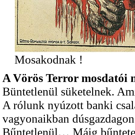
Mosakodnak !
A Vörös Terror mosdatói m
Büntetlenül süketelnek. Am
A rólunk nyúzott banki csal
vagyonaikban dúsgazdago
Bűntetlenül… Máig bűntete