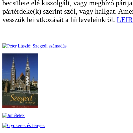
becsülete elé kiszolgált, vagy megbízó pártja
pártérdeke(k) szerint szól, vagy hallgat. A
vesszük leiratkozását a hírleveleinkről.
LEIR