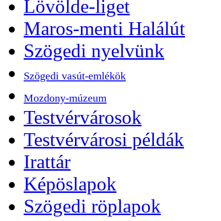
Lövölde-liget
Maros-menti Halálút
Szögedi nyelvünk
Szögedi vasút-emlékök
Mozdony-múzeum
Testvérvárosok
Testvérvárosi példák
Irattár
Képöslapok
Szögedi röplapok