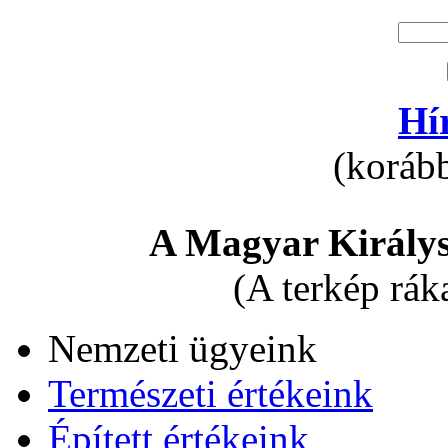
Hí
(korább
A Magyar Királys
(A terkép rák
Nemzeti ügyeink
Természeti értékeink
Épített értékeink