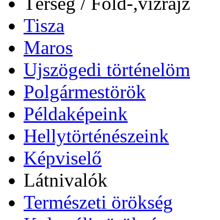
Térség / Föld-,vízrajz
Tisza
Maros
Ujszögedi történelöm
Polgármestörök
Példaképeink
Hellytörténészeink
Képviselő
Látnivalók
Természeti örökség