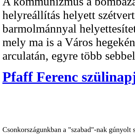
A kommunizmus a bombázásb
helyreállítás helyett szétve
barmolmánnyal helyettesítet
mely ma is a Város hegekén
arculatán, egyre több sebbe
Pfaff Ferenc szülinap
Csonkországunkban a "szabad"-nak gúnyolt sa