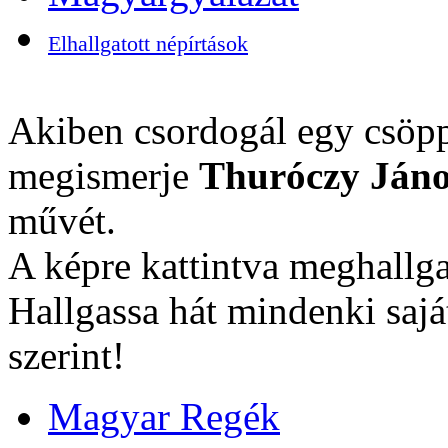
Elhallgatott népírtások
Akiben csordogál egy csöpp
megismerje
Thuróczy Jáno
művét.
A képre kattintva meghallga
Hallgassa hát mindenki sajá
szerint!
Magyar Regék