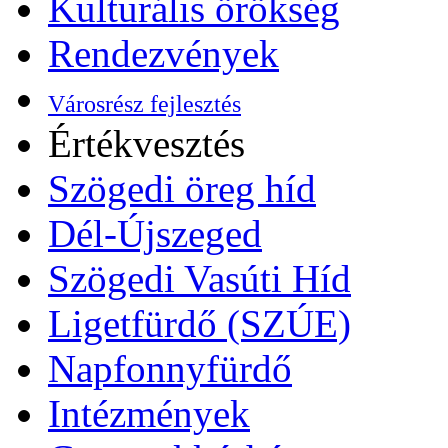
Kulturális örökség
Rendezvények
Városrész fejlesztés
Értékvesztés
Szögedi öreg híd
Dél-Újszeged
Szögedi Vasúti Híd
Ligetfürdő (SZÚE)
Napfonnyfürdő
Intézmények