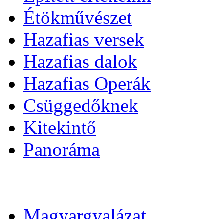
Étökművészet
Hazafias versek
Hazafias dalok
Hazafias Operák
Csüggedőknek
Kitekintő
Panoráma
Magyargyalázat