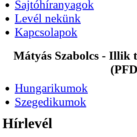
Sajtóhíranyagok
Levél nekünk
Kapcsolapok
Mátyás Szabolcs - Illi
(PFD
Hungarikumok
Szegedikumok
Hírlevél