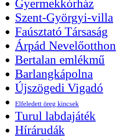
Gyermekkórház
Szent-Györgyi-villa
Faúsztató Társaság
Árpád Nevelőotthon
Bertalan emlékmű
Barlangkápolna
Újszögedi Vigadó
Elfeledett öreg kincsek
Turul labdajáték
Hírárudák