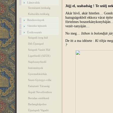
Látnivalók
Jöjj el, szabadság ! Te szülj n
Természeti örökség
Akár hívő, akár hitetlen… Gondo
Kulturális örökség
hazugságokból ekkora várat építen
Rendezvények
förtelmes boszorkánykonyháján… 
vezér-tanyáján…
Városrész fejlesztés
Értékvesztés
No meg…
Itthon is bolondját jár
Szögedi öreg híd
De itt a ma idézete :
Ki tiltja me
Dél-Újszeged
?
Szögedi Vasúti Híd
Ligetfürdő (SZÚE)
Napfonnyfürdő
Intézmények
Gyermekkórház
Szent-Györgyi-villa
Faúsztató Társaság
Árpád Nevelőotthon
Bertalan emlékmű
Barlangkápolna
Újszögedi Vigadó