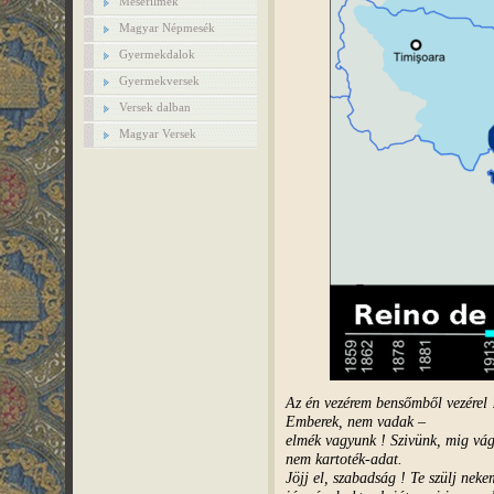
Mesefilmek
Magyar Népmesék
Gyermekdalok
Gyermekversek
Versek dalban
Magyar Versek
Az én vezérem bensőmből vezérel 
Emberek, nem vadak –
elmék vagyunk ! Szivünk, mig vágy
nem kartoték-adat.
Jöjj el, szabadság ! Te szülj neke