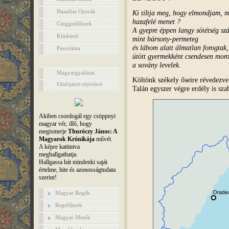
Hazafias Operák
Ki tiltja meg, hogy elmondjam, m
hazafelé menet ?
Csüggedőknek
A gyepre éppen langy sötétség szál
Kitekintő
mint bársony-permeteg
és lábom alatt álmatlan forogtak,
Panoráma
ütött gyermekként csendesen mor
a sovány levelek.
Magyargyalázat
Költönk székely őseire révedezv
Elhallgatott népírtások
Talán egyszer végre erdély is sza
Akiben csordogál egy csöppnyi
magyar vér, illő, hogy
megismerje
Thuróczy János: A
Magyarok Krónikája
művét.
A képre kattintva
meghallgathatja.
Hallgassa hát mindenki saját
értelme, hite és azonosságtudata
szerint!
Magyar Regék
Regefilmek
Magyar Mesék