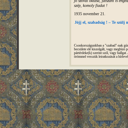
jó szóval oktasd, játszani is enge
szép, komoly fiadat !
1935 november 21.
Jöjj el, szabadság ! – Te szülj
Csonkországunkban a "szabad"-nak gúnyo
becsülete elé kiszolgált, vagy megbízó pá
pártérdeke(k) szerint szól, vagy hallga
örömmel vesszük leiratkozását a hírleve