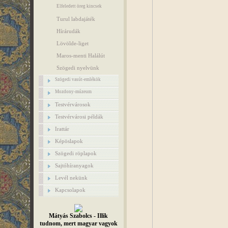
Elfeledett öreg kincsek
Turul labdajáték
Hírárudák
Lövölde-liget
Maros-menti Halálút
Szögedi nyelvünk
Szögedi vasút-emlékök
Mozdony-múzeum
Testvérvárosok
Testvérvárosi példák
Irattár
Képöslapok
Szögedi röplapok
Sajtóhíranyagok
Levél nekünk
Kapcsolapok
Mátyás Szabolcs - Illik
tudnom, mert magyar vagyok