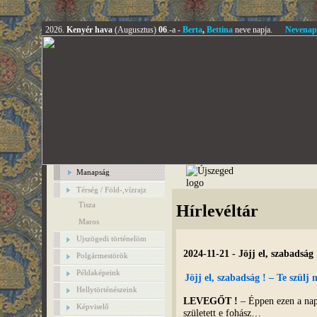
2026.
Kenyér hava
(Augusztus)
06
.-a -
Berta
,
Bettina
neve napja.
Nevenap
Manapság
Térség / Föld-,vízrajz
Tisza
Hírlevéltár
Maros
Ujszögedi történelöm
2024-11-21 - Jöjj el, szabadság
Polgármestörök
Példaképeink
Jöjj el, szabadság ! – Te szülj
Hellytörténészeink
LEVEGŐT !
– Éppen ezen a na
Képviselő
született e fohász…