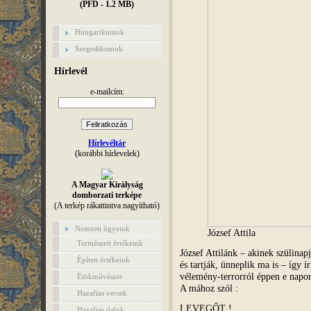
(PFD - 1.2 MB)
Hungarikumok
Szegedikumok
Hírlevél
e-mailcím:
Hírlevéltár
(korábbi hírlevelek)
A Magyar Királyság
domborzati terképe
(A terkép rákattintva nagyítható)
Nemzeti ügyeink
József Attila
Természeti értékeink
József Attilánk – akinek szülinapj
Épített értékeink
és tartják, ünneplik ma is – így í
vélemény-terrorról éppen e napo
Étökművészet
A mához szól :
Hazafias versek
LEVEGŐT !
Hazafias dalok