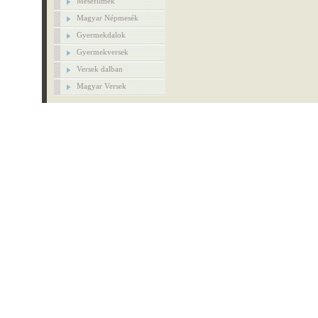
Mesefilmek
Magyar Népmesék
Gyermekdalok
Gyermekversek
Versek dalban
Magyar Versek