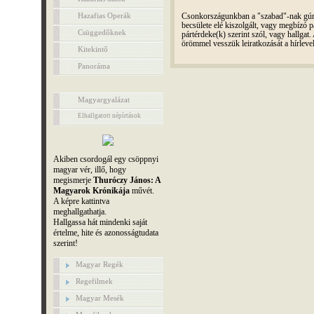
Hazafias Operák
Csonkországunkban a "szabad"-nak gúnyo
becsülete elé kiszolgált, vagy megbízó pá
Csüggedőknek
pártérdeke(k) szerint szól, vagy hallga
örömmel vesszük leiratkozását a hírleve
Kitekintő
Panoráma
Magyargyalázat
Elhallgatott népírtások
Akiben csordogál egy csöppnyi
magyar vér, illő, hogy
megismerje
Thuróczy János: A
Magyarok Krónikája
művét.
A képre kattintva
meghallgathatja.
Hallgassa hát mindenki saját
értelme, hite és azonosságtudata
szerint!
Magyar Regék
Regefilmek
Magyar Mesék