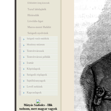
Elfeledett öreg kincsek
Turul labdajáték
Hírárudák
Lövölde-liget
Maros-menti Halálút
Szögedi nyelvünk
Szögedi vasút-emlékök
Mozdony-múzeum
Testvérvárosok
Testvérvárosi példák
Irattár
Képöslapok
Szögedi röplapok
Sajtóhíranyagok
Levél nekünk
Kapcsolapok
Mátyás Szabolcs - Illik
tudnom, mert magyar vagyok