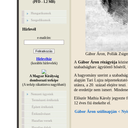
(PFD - 1.2 MB)
Hungarikumok
Szegedikumok
Hírlevél
e-mailcím:
Gábor Áron, Pollák Zsigm
Hírlevéltár
A
Gábor Áron rézágyúja
közism
(korábbi hírlevelek)
szabadságharc ágyúöntő hőséről, 
A hagyomány szerint a szabadságh
A Magyar Királyság
alapján Tari Lujza népzenekutató 
domborzati terképe
(A terkép rákattintva nagyítható)
utánra, a 20. század elejére teszi
de eredetije nem ismert. Mindene
Nemzeti ügyeink
Először Mathia Károly jegyezte 
Természeti értékeink
12 éves fiú énekelte el.
Épített értékeink
Gábor Áron szülinapján < Nyis
Étökművészet
Hazafias versek
Hazafias dalok