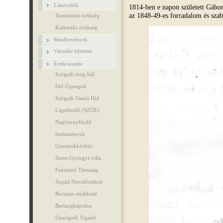
Látnivalók
1814-ben e napon született Gábor
az 1848-49-es forradalom és szab
Természeti örökség
Kulturális örökség
Rendezvények
Városrész fejlesztés
Értékvesztés
Szögedi öreg híd
Dél-Újszeged
Szögedi Vasúti Híd
Ligetfürdő (SZÚE)
Napfonnyfürdő
Intézmények
Gyermekkórház
Szent-Györgyi-villa
Faúsztató Társaság
Árpád Nevelőotthon
Bertalan emlékmű
Barlangkápolna
Újszögedi Vigadó