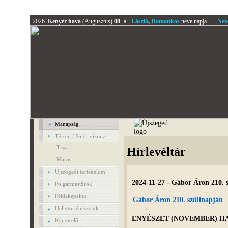
2026.
Kenyér hava
(Augusztus)
08
.-a -
László
,
Domonkos
neve napja.
Nev
Manapság
Térség / Föld-,vízrajz
Tisza
Hírlevéltár
Maros
Ujszögedi történelöm
2024-11-27 - Gábor Áron 210. 
Polgármestörök
Példaképeink
Gábor Áron 210. szülinapján
Hellytörténészeink
ENYÉSZET (NOVEMBER) HAV
Képviselő