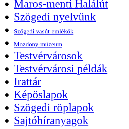
Maros-menti Halálút
Szögedi nyelvünk
Szögedi vasút-emlékök
Mozdony-múzeum
Testvérvárosok
Testvérvárosi példák
Irattár
Képöslapok
Szögedi röplapok
Sajtóhíranyagok