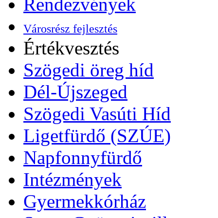
Rendezvények
Városrész fejlesztés
Értékvesztés
Szögedi öreg híd
Dél-Újszeged
Szögedi Vasúti Híd
Ligetfürdő (SZÚE)
Napfonnyfürdő
Intézmények
Gyermekkórház