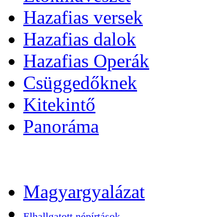
Hazafias versek
Hazafias dalok
Hazafias Operák
Csüggedőknek
Kitekintő
Panoráma
Magyargyalázat
Elhallgatott népírtások