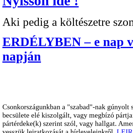
Nyisson ide !
Aki pedig a költészetre szom
ERDÉLYBEN – e nap ver
napján
Csonkországunkban a "szabad"-nak gúnyolt sa
becsülete elé kiszolgált, vagy megbízó pártja
pártérdeke(k) szerint szól, vagy hallgat. A
vesszük leiratkozását a hírleveleinkről.
LEIR