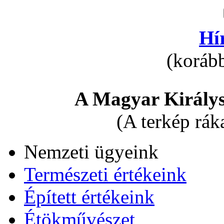
Hí
(korább
A Magyar Királys
(A terkép rák
Nemzeti ügyeink
Természeti értékeink
Épített értékeink
Étökművészet