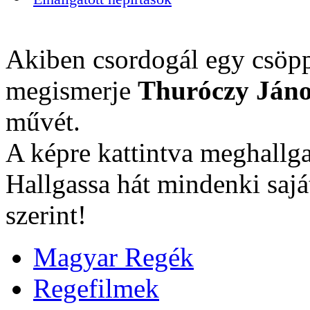
Akiben csordogál egy csöpp
megismerje
Thuróczy Jáno
művét.
A képre kattintva meghallga
Hallgassa hát mindenki sajá
szerint!
Magyar Regék
Regefilmek