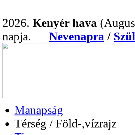
2026.
Kenyér hava
(Augus
napja.
Nevenapra
/
Szü
Manapság
Térség / Föld-,vízrajz