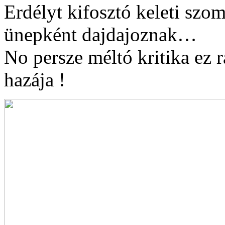
Erdélyt kifosztó keleti szo
ünepként dajdajoznak…
No persze méltó kritika ez 
hazája !