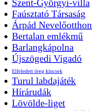
Szent-Györgyi-villa
Faúsztató Társaság
Árpád Nevelőotthon
Bertalan emlékmű
Barlangkápolna
Újszögedi Vigadó
Elfeledett öreg kincsek
Turul labdajáték
Hírárudák
Lövölde-liget