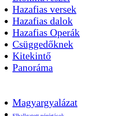
Hazafias versek
Hazafias dalok
Hazafias Operák
Csüggedőknek
Kitekintő
Panoráma
Magyargyalázat
Elhallgatott népírtások