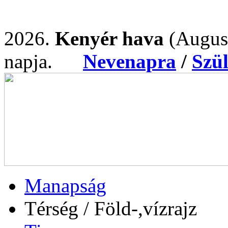
2026.
Kenyér hava
(Augus
napja.
Nevenapra
/
Szü
Manapság
Térség / Föld-,vízrajz