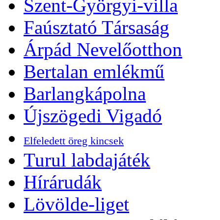
Szent-Györgyi-villa
Faúsztató Társaság
Árpád Nevelőotthon
Bertalan emlékmű
Barlangkápolna
Újszögedi Vigadó
Elfeledett öreg kincsek
Turul labdajáték
Hírárudák
Lövölde-liget