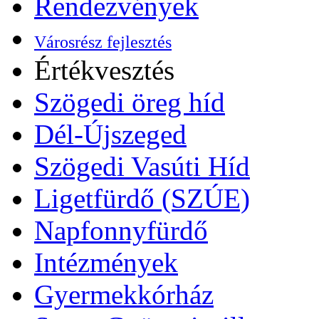
Rendezvények
Városrész fejlesztés
Értékvesztés
Szögedi öreg híd
Dél-Újszeged
Szögedi Vasúti Híd
Ligetfürdő (SZÚE)
Napfonnyfürdő
Intézmények
Gyermekkórház