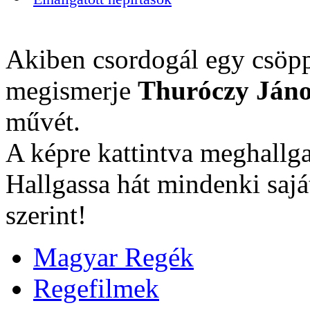
Akiben csordogál egy csöpp
megismerje
Thuróczy Jáno
művét.
A képre kattintva meghallga
Hallgassa hát mindenki sajá
szerint!
Magyar Regék
Regefilmek