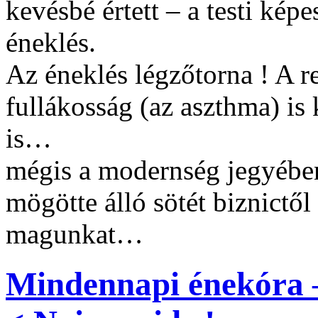
kevésbé értett – a testi kép
éneklés.
Az éneklés légzőtorna ! A r
fullákosság (az aszthma) is
is…
mégis a modernség jegyében
mögötte álló sötét biznictő
magunkat…
Mindennapi énekóra –