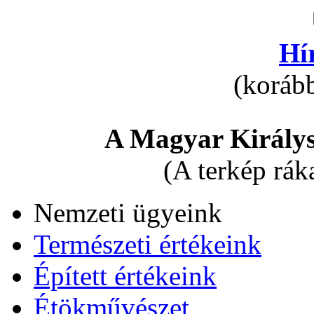
Hí
(korább
A Magyar Királys
(A terkép rák
Nemzeti ügyeink
Természeti értékeink
Épített értékeink
Étökművészet