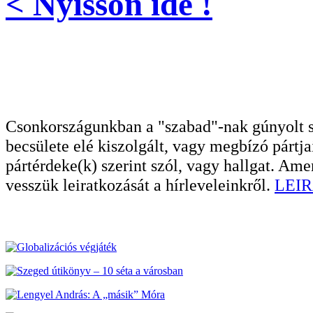
< Nyisson ide !
Csonkországunkban a "szabad"-nak gúnyolt sa
becsülete elé kiszolgált, vagy megbízó pártja
pártérdeke(k) szerint szól, vagy hallgat. A
vesszük leiratkozását a hírleveleinkről.
LEIR