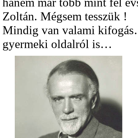
hanem már több mint fél évs
Zoltán. Mégsem tesszük !
Mindig van valami kifogás…
gyermeki oldalról is…