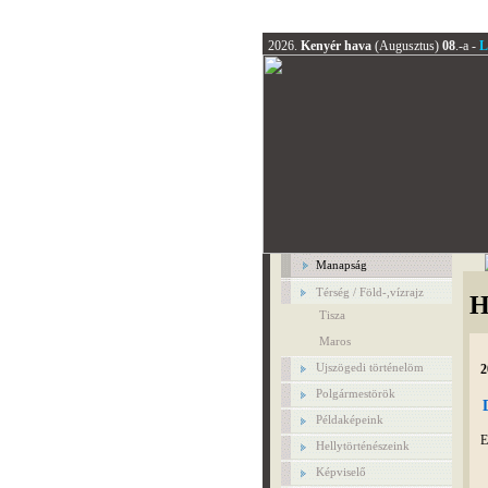
2026.
Kenyér hava
(Augusztus)
08
.-a -
L
Manapság
Térség / Föld-,vízrajz
H
Tisza
Maros
Ujszögedi történelöm
2
Polgármestörök
Példaképeink
E
Hellytörténészeink
Képviselő