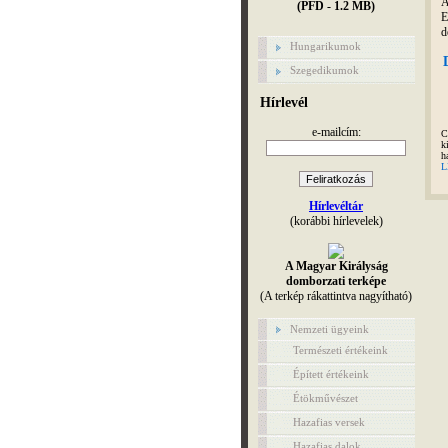
(PFD - 1.2 MB)
E
d
Hungarikumok
Szegedikumok
Hírlevél
e-mailcím:
C
k
h
L
Hírlevéltár
(korábbi hírlevelek)
A Magyar Királyság
domborzati terképe
(A terkép rákattintva nagyítható)
Nemzeti ügyeink
Természeti értékeink
Épített értékeink
Étökművészet
Hazafias versek
Hazafias dalok