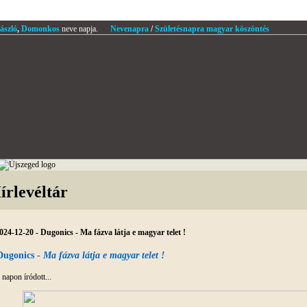
ászló
,
Domonkos
neve napja.
Nevenapra
/
Születésnapra magyar köszöntés
írlevéltár
024-12-20 - Dugonics - Ma fázva látja e magyar telet !
Dugonics -
Ma fázva látja e magyar telet !
 napon íródott...