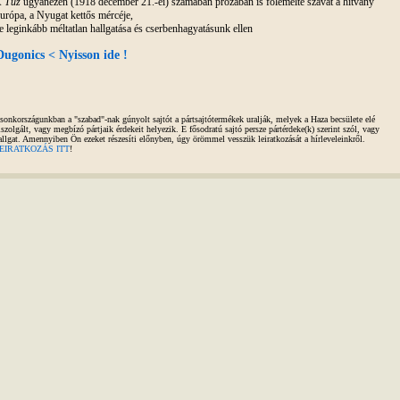
A
Tűz
ugyanezen (1918 december 21.-ei) számában prózában is fölemelte szavát a hitvány
urópa, a Nyugat kettős mércéje,
e leginkább méltatlan hallgatása és cserbenhagyatásunk ellen
Dugonics < Nyisson ide !
sonkországunkban a "szabad"-nak gúnyolt sajtót a pártsajtótermékek uralják, melyek a Haza becsülete elé
iszolgált, vagy megbízó pártjaik érdekeit helyezik. E fősodratú sajtó persze pártérdeke(k) szerint szól, vagy
allgat. Amennyiben Ön ezeket részesíti előnyben, úgy örömmel vesszük leiratkozását a hírleveleinkről.
EIRATKOZÁS ITT
!