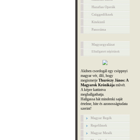
Hazafias Operák
Csüggedőknek
Kitekintő
Panoráma
Magyargyalázat
Elhallgatott népírtások
Akiben csordogál egy csöppnyi
magyar vér, illő, hogy
megismerje
Thuróczy János: A
Magyarok Krónikája
művét.
A képre kattintva
meghallgathatja.
Hallgassa hát mindenki saját
értelme, hite és azonosságtudata
szerint!
Magyar Regék
Regefilmek
Magyar Mesék