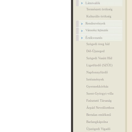
Látnivalók
Természeti örökség
Kulturális örökség
Rendezvények
Városrész fejlesztés
Értékvesztés
Szögedi öreg híd
Dél-Újszeged
Szögedi Vasúti Híd
Ligetfürdő (SZÚE)
Napfonnyfürdő
Intézmények
Gyermekkórház
Szent-Györgyi-villa
Faúsztató Társaság
Árpád Nevelőotthon
Bertalan emlékmű
Barlangkápolna
Újszögedi Vigadó