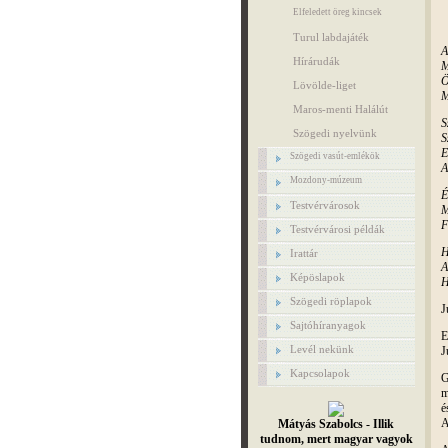
Elfeledett öreg kincsek
Turul labdajáték
A
Hírárudák
M
Ö
Lövölde-liget
M
Maros-menti Halálút
S
Szögedi nyelvünk
S
E
Szögedi vasút-emlékök
A
Mozdony-múzeum
É
Testvérvárosok
M
F
Testvérvárosi példák
H
Irattár
A
Képöslapok
H
Szögedi röplapok
J
Sajtóhíranyagok
E
Levél nekünk
J
Kapcsolapok
G
m
é
A
Mátyás Szabolcs - Illik
tudnom, mert magyar vagyok