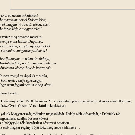
 jó öreg nyájas tekintetével
a nyugtalan néz el Szőreg felett,
rök magyar virrasztó, józan, éber,
a fázva látja e magyar telet !
zivéhez még erősebb illetéssel
zorítja most Etelkát Dugonics,
z az a könyv, melytől ujjongva éledt
 tetszhalott magyarság akkor is !
bredj magyar : e néma érc dalolja,
ozdulj, te föld, mert a magyar bokorra
észket ma vércse, ölyv és kánya rak.
a nem volt jó az ágyú és a puska,
 honi nyelv zenéje égbe zugja,
ogy szent jogunk van itt a nap alatt !
uhász Gyula
 költemény a
Tűz
1918 december 21.-ei számában jelent meg először. Azután csak 1963-ban,
uhász Gyula Összes Versei kritikai kiadásában.
yalunk Magyarország méltatlan megszállását, Erdély oláh kifosztását, a Délvidék rác
egszállását az aljas összeesküvést
s a kár(ty)olyi féle hazaárulást sérelmezi soraiban…
z első magyar regény íróját idézi meg népe védelmére…