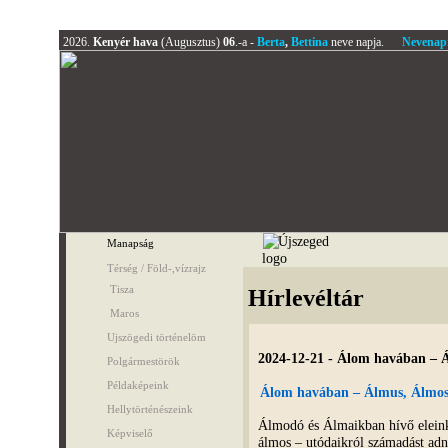
2026.
Kenyér hava
(Augusztus)
06
.-a -
Berta
,
Bettina
neve napja.
Nevenap
Manapság
Térség / Föld-,vízrajz
Tisza
Hírlevéltár
Maros
Ujszögedi történelöm
2024-12-21 - Álom havában –
Polgármestörök
Példaképeink
Álom havában – Álmus, Álmo
Hellytörténészeink
Álmodó és Álmaikban hívő elein
Képviselő
álmos – utódaikról számadást ad