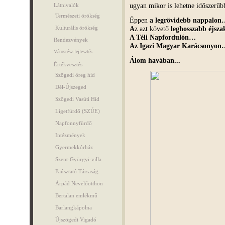
ugyan mikor is lehetne időszerű
Látnivalók
Természeti örökség
Éppen
a legrövidebb nappalo
A
z azt követő
leghosszabb éjsz
Kulturális örökség
A Téli Napfordulón…
Rendezvények
Az Igazi Magyar Karácsonyo
Városrész fejlesztés
Álom havában...
Értékvesztés
Szögedi öreg híd
Dél-Újszeged
Szögedi Vasúti Híd
Ligetfürdő (SZÚE)
Napfonnyfürdő
Intézmények
Gyermekkórház
Szent-Györgyi-villa
Faúsztató Társaság
Árpád Nevelőotthon
Bertalan emlékmű
Barlangkápolna
Újszögedi Vigadó