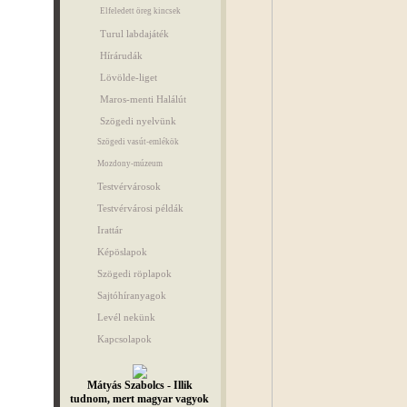
Elfeledett öreg kincsek
Turul labdajáték
Hírárudák
Lövölde-liget
Maros-menti Halálút
Szögedi nyelvünk
Szögedi vasút-emlékök
Mozdony-múzeum
Testvérvárosok
Testvérvárosi példák
Irattár
Képöslapok
Szögedi röplapok
Sajtóhíranyagok
Levél nekünk
Kapcsolapok
Mátyás Szabolcs - Illik
tudnom, mert magyar vagyok