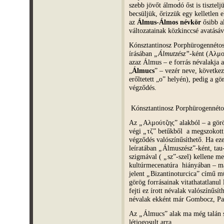
szebb jövőt álmodó őst is tisztelj
becsüljük, őrizzük egy kelletlen e
az
Álmus-Álmos névkör
ősibb al
változatainak közkinccsé avatásáv
Kónsztantinosz Porphürogennétosz
írásában
„Álmutzész”
-ként (Αλμο
azaz Álmus – e forrás névalakja 
„
Álmucs
” – vezér neve, követke
erőltetett „o” helyén), pedig a g
végződés.
Kónsztantinosz Porphürogennétosz
Az
„
Αλμούτζης” alakból – a görö
végi
„
τζ” betűkből a megszokott
végződés valószínűsíthető. Ha ez
leíratában
„
Álmuszész”-ként, tau-
szigmával (
„
sz”-szel) kellene me
kultúrmecenatúra hiányában – 
jelent
„
Bizantinoturcica” című 
görög forrásainak vitathatatlanul
fejti ez írott névalak valószínűsít
névalak ekként már Gombocz, Pai
Az
„
Álmucs” alak ma még talán s
létjogosult arra,