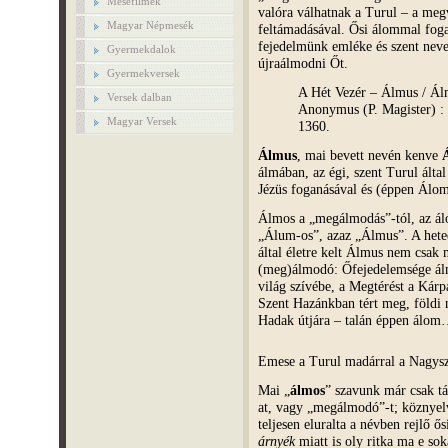
Mesefilmek
valóra válhatnak a Turul – a megv
Magyar Népmesék
feltámadásával. Ősi álommal fog
fejedelmünk emléke és szent neve 
Gyermekdalok
újraálmodni Őt.
Gyermekversek
A Hét Vezér – Álmus / Álm
Versek dalban
Anonymus (P. Magister) :
Magyar Versek
1360.
Álmus
, mai bevett nevén kenve
álmában, az égi, szent Turul álta
Jézüs foganásával és (éppen Álo
Álmos a „megálmodás”-tól, az álo
„Álum-os”, azaz „Álmus”. A heted
által életre kelt Álmus nem csak
(meg)álmodó: Őfejedelemsége álm
világ szívébe, a Megtérést a Kár
Szent Hazánkban tért meg, földi 
Hadak útjára – talán éppen álo
Emese a Turul madárral a Nagys
Mai „
álmos
” szavunk már csak t
at, vagy „megálmodó”-t; köznyelv
teljesen eluralta a névben rejlő 
árnyék
miatt is oly ritka ma e s