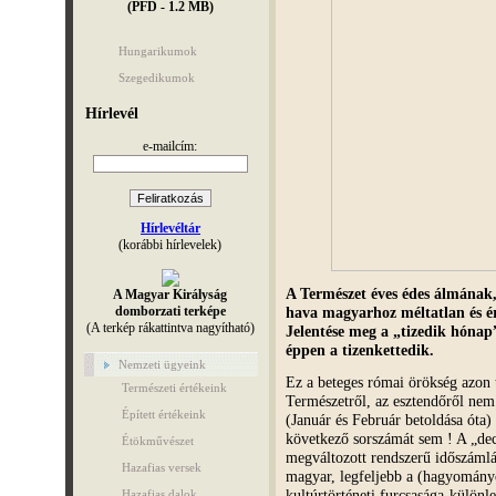
(PFD - 1.2 MB)
Hungarikumok
Szegedikumok
Hírlevél
e-mailcím:
Hírlevéltár
(korábbi hírlevelek)
A Természet éves édes álmának, 
A Magyar Királyság
domborzati terképe
hava magyarhoz méltatlan és é
(A terkép rákattintva nagyítható)
Jelentése meg a „tizedik hónap
éppen a tizenkettedik.
Nemzeti ügyeink
Ez a beteges római örökség azon 
Természeti értékeink
Természetről, az esztendőről ne
Épített értékeink
(Január és Február betoldása óta
következő sorszámát sem ! A „de
Étökművészet
megváltozott rendszerű időszámlá
Hazafias versek
magyar, legfeljebb a (hagyományo
kultúrtörténeti furcsasága-különl
Hazafias dalok