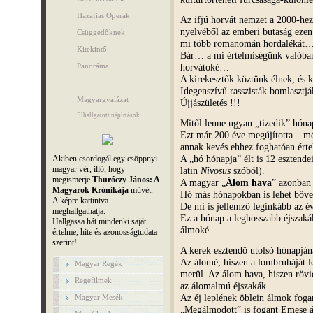
Hazafias Operák
Az ifjú horvát nemzet a 2000-hez 
nyelvéből az emberi butaság ezen
Csüggedőknek
mi több romanomán hordalékát… 
Kitekintő
Bár… a mi értelmiségünk valóba
Panoráma
horvátoké…
A kirekesztők köztünk élnek, és 
Idegenszívű rasszisták bomlasztj
Magyargyalázat
Újjászületés !!!
Elhallgatott népírtások
Mitől lenne ugyan „tizedik” hónap
Ezt már 200 éve megújította – mé
annak kevés ehhez foghatóan ért
A „hó hónapja” élt is 12 esztend
Akiben csordogál egy csöppnyi
magyar vér, illő, hogy
latin
Nivosus
szóból).
megismerje
Thuróczy János: A
A magyar „
Álom hava
” azonban 
Magyarok Krónikája
művét.
Hó más hónapokban is lehet bő
A képre kattintva
De mi is jellemző leginkább az é
meghallgathatja.
Ez a hónap a leghosszabb éjszak
Hallgassa hát mindenki saját
álmoké…
értelme, hite és azonosságtudata
szerint!
A kerek esztendő utolsó hónapján
Az álomé, hiszen a lombruháját 
Magyar Regék
merül. Az álom hava, hiszen rövi
Regefilmek
az álomalmú éjszakák.
Az éj leplének öblein álmok fog
Magyar Mesék
„Megálmodott” is fogant Emese 