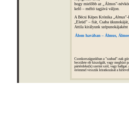
hogy mielőbb az
„
Álmos”-névkör 
kelő – méltó tagjává váljon.
A Bécsi Képes Krónika „
Almus
”-
„Eleüd” – fiát, Csaba ükunokáját
Attila királyunk szépunokájaként
Álom havában – Álmus, Álmos,
Csonkországunkban a "szabad"-nak gúnyo
becsülete elé kiszolgált, vagy megbízó pá
pártérdeke(k) szerint szól, vagy hallga
örömmel vesszük leiratkozását a hírleve