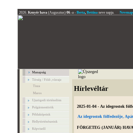
2026.
Kenyér hava
(Augusztus)
06
.-a -
Berta
,
Bettina
neve napja.
Nevenap
Manapság
Térség / Föld-,vízrajz
Tisza
Hírlevéltár
Maros
Ujszögedi történelöm
2025-01-04 - Az idegrostok fölf
Polgármestörök
Példaképeink
Az idegrostok fölfedezője, Apá
Hellytörténészeink
FÖRGETEG (JANUÁR) HAVA 
Képviselő