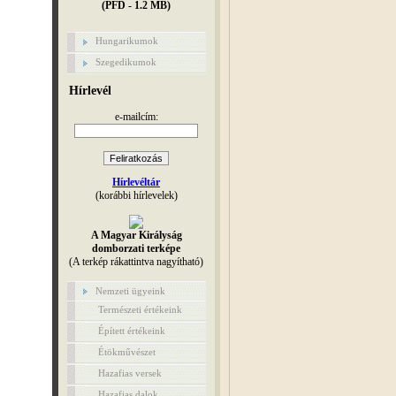
(PFD - 1.2 MB)
Hungarikumok
Szegedikumok
Hírlevél
e-mailcím:
Hírlevéltár
(korábbi hírlevelek)
A Magyar Királyság
domborzati terképe
(A terkép rákattintva nagyítható)
Nemzeti ügyeink
Természeti értékeink
Épített értékeink
Étökművészet
Hazafias versek
Hazafias dalok