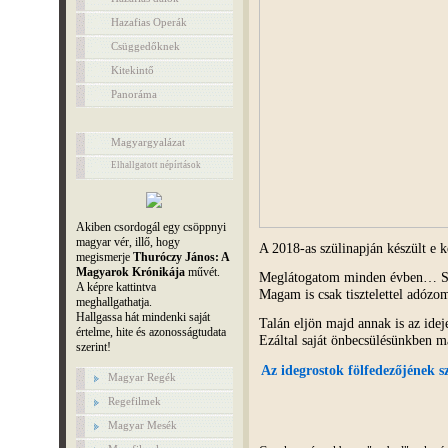
Hazafias Operák
Csüggedőknek
Kitekintő
Panoráma
Magyargyalázat
Elhallgatott népírtások
Akiben csordogál egy csöppnyi
magyar vér, illő, hogy
A 2018-as szülinapján készült e
megismerje
Thuróczy János: A
Magyarok Krónikája
művét.
Meglátogatom minden évben… Sa
A képre kattintva
Magam is csak tisztelettel adó
meghallgathatja.
Hallgassa hát mindenki saját
Talán eljön majd annak is az ide
értelme, hite és azonosságtudata
Ezáltal saját önbecsülésünkben 
szerint!
Az idegrostok fölfedezőjének s
Magyar Regék
Regefilmek
Magyar Mesék