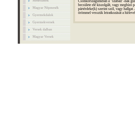
Mesefilmek
Csonkországunkban a "szabad"-nak gúnyo
becsülete elé kiszolgált, vagy megbízó pá
Magyar Népmesék
pártérdeke(k) szerint szól, vagy hallga
örömmel vesszük leiratkozását a hírleve
Gyermekdalok
Gyermekversek
Versek dalban
Magyar Versek