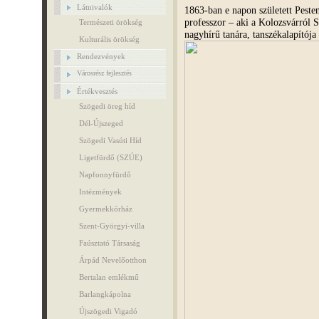
Látnivalók
1863-ban e napon született Pesten
professzor – aki a Kolozsvárról
Természeti örökség
nagyhírű tanára, tanszékalapítója l
Kulturális örökség
Rendezvények
Városrész fejlesztés
Értékvesztés
Szögedi öreg híd
Dél-Újszeged
Szögedi Vasúti Híd
Ligetfürdő (SZÚE)
Napfonnyfürdő
Intézmények
Gyermekkórház
Szent-Györgyi-villa
Faúsztató Társaság
Árpád Nevelőotthon
Bertalan emlékmű
Barlangkápolna
Újszögedi Vigadó