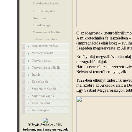
Elfeledett öreg kincsek
Turul labdajáték
Hírárudák
Lövölde-liget
Maros-menti Halálút
Ő az idegrostok (neurofibrillumo
A mikrotechnika fejlesztésében – r
Szögedi nyelvünk
(impregnációs eljárások) – évülh
Szögedi vasút-emlékök
Szegeden megszervezte az Állattan
Mozdony-múzeum
Erdély oláj megszállása után olá
Testvérvárosok
országrabló olájok…
Három évre rá az ott szerzett szí
Testvérvárosi példák
Belvárosi temetőben nyugszik.
Irattár
1922-ben elhunyt tudósunk nevét
Képöslapok
mellszobra az Árkádok alatt a D
Szögedi röplapok
Egy Szabad Magyarországon több t
Sajtóhíranyagok
Levél nekünk
Kapcsolapok
Mátyás Szabolcs - Illik
tudnom, mert magyar vagyok