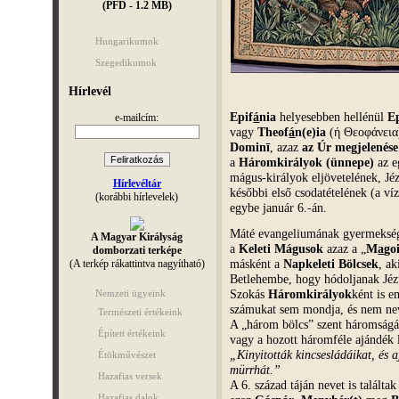
(PFD - 1.2 MB)
Hungarikumok
Szegedikumok
Hírlevél
Epif
á
nia
helyesebben hellénül
E
e-mailcím:
vagy
Theof
á
n(e)ia
(ή Θεοφάνεια
Dominī
, azaz
az Úr megjelenése
a
Háromkirályok (ünnepe)
az e
mágus-királyok eljövetelének, Jé
Hírlevéltár
későbbi első csodatételének (a víz
(korábbi hírlevelek)
egybe január 6.-án.
Máté evangeliumának gyermekség
A Magyar Királyság
a
Keleti Mágusok
azaz a „
M
a
go
domborzati terképe
másként a
Napkeleti Bölcsek
, ak
(A terkép rákattintva nagyítható)
Betlehembe, hogy hódoljanak Jéz
Szokás
Háromkirályok
ként is e
Nemzeti ügyeink
számukat sem mondja, és nem nev
Természeti értékeink
A „három bölcs” szent háromságána
Épített értékeink
vagy a hozott háromféle ajándék 
„Kinyitották kincsesládáikat, és 
Étökművészet
mürrhát.”
Hazafias versek
A 6. század táján nevet is talált
Hazafias dalok