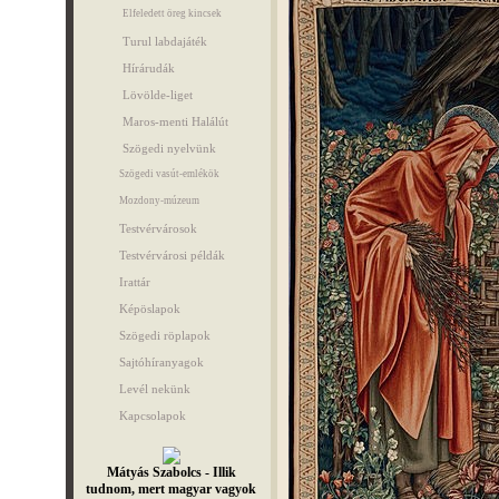
Elfeledett öreg kincsek
Turul labdajáték
Hírárudák
Lövölde-liget
Maros-menti Halálút
Szögedi nyelvünk
Szögedi vasút-emlékök
Mozdony-múzeum
Testvérvárosok
Testvérvárosi példák
Irattár
Képöslapok
Szögedi röplapok
Sajtóhíranyagok
Levél nekünk
Kapcsolapok
Mátyás Szabolcs - Illik
tudnom, mert magyar vagyok