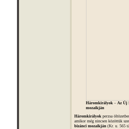
Háromkirályok
–
Az Új 
mozaikján
Háromkirályok
perzsa öltözetb
amikor még nincsen közöttük sze
bizánci mozaikján
(Kr. u. 565 tá