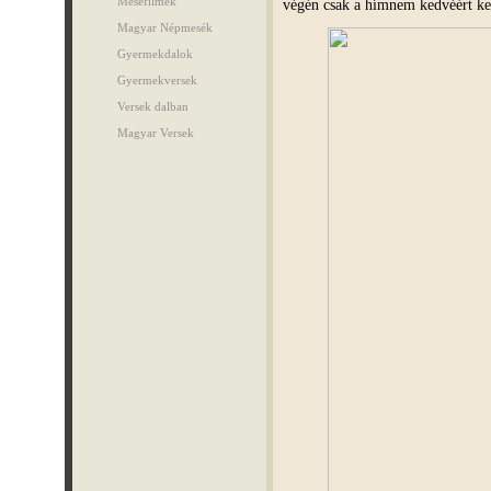
Mesefilmek
végén csak a hímnem kedvéért ke
Magyar Népmesék
Gyermekdalok
Gyermekversek
Versek dalban
Magyar Versek