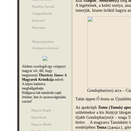
azaz
Gáspár
,
Menyhér(t)
meg
B
A legelsőnek, a keleti szıttya, az
Hazafias Operák
ismerjük, hiszen örökül hagyta az
Csüggedőknek
Kitekintő
Panoráma
Magyargyalázat
Elhallgatott népírtások
Akiben csordogál egy csöppnyi
magyar vér, illő, hogy
megismerje
Thuróczy János: A
Magyarok Krónikája
művét.
A képre kattintva
meghallgathatja.
Gondophar(esz) arca – Gá
Hallgassa hát mindenki saját
értelme, hite és azonosságtudata
Talán éppen Ő hozta az Újszülött
szerint!
Az apokrüph
Toma (Tamás) aposz
Magyar Regék
születésekor a kis Jézü(s)t látoga
ifjabb Gondophar(esz)t – maga To
Regefilmek
hitére… A magyarra Tamásként to
Magyar Mesék
eredetijében
Toma
(ܬܐܘܡܐ)‎, görögül meg Thómasz (Θωμᾶς), ahol az „sz” a