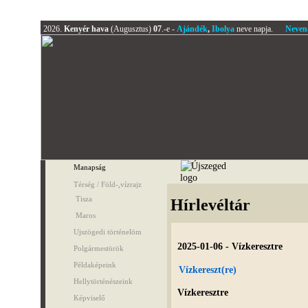
2026.
Kenyér hava
(Augusztus)
07
.-e -
Ajándék
,
Ibolya
neve napja.
Neven
Manapság
Térség / Föld-,vízrajz
Tisza
Hírlevéltár
Maros
Ujszögedi történelöm
2025-01-06 - Vízkeresztre
Polgármestörök
Példaképeink
Vízkereszt(re)
Hellytörténészeink
Vízkeresztre
Képviselő