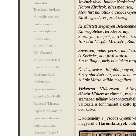
Jövének távol, boldog Napkeletrő
Látnivalók
Három Királyok, híres mágusok,
Természeti örökség
Mert hírt hallottak a csodás Gyer
Kiről legenda és jóslat susog.
Kulturális örökség
Rendezvények
Ki született szegényen Betlehemb
Kit megöletne Heródes király,
Városrész fejlesztés
S aranyat, tömjént, mirrhát lelke
Értékvesztés
Hoz néki Gáspár, Menyhért, Boldi
Szögedi öreg híd
Szerecsen, indus, perzsa, mind cs
Dél-Újszeged
A Kisdedet, ki a jövő királya,
Szögedi Vasúti Híd
S a csillagot, mely homlokán rag
Ligetfürdő (SZÚE)
Ő édes, kedves. Bájolón gagyog,
S egy pintyőkét néz, mely szent sz
Napfonnyfürdő
A Szüz Mária vállán megpihen…
Intézmények
Vízkereszt – Vízkeresztre
.
– A
Sze
Gyermekkórház
először
Vízkereszt
címmel, majd 
Szent-Györgyi-villa
számában néhány központozásbeli
változata is fönnmaradt a költő 
Faúsztató Társaság
dedikálva.
Árpád Nevelőotthon
E költemény a
„csodás Gyerek”
-
Bertalan emlékmű
magyarul a
Háromkirályok
bibli
Barlangkápolna
Újszögedi Vigadó