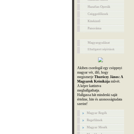
Hazafias Operák
Csüggedőknek
Kitekintő
Panoráma
Magyargyalázat
Elhallgatott népírtások
Akiben csordogál egy csöppnyi
magyar vér, illő, hogy
megismerje
Thuróczy János: A
Magyarok Krónikája
művét.
A képre kattintva
meghallgathatja.
Hallgassa hát mindenki saját
értelme, hite és azonosságtudata
szerint!
Magyar Regék
Regefilmek
Magyar Mesék