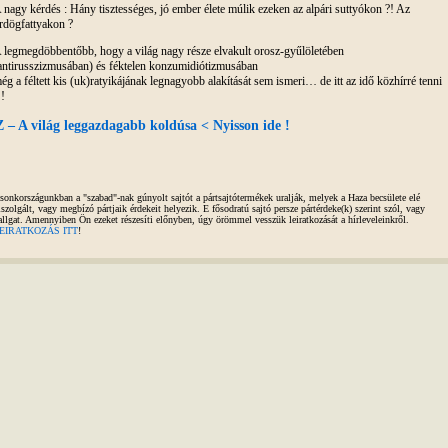
 nagy kérdés : Hány tisztességes, jó ember élete múlik ezeken az alpári suttyókon ?! Az
rdögfattyakon ?
 legmegdöbbentőbb, hogy a világ nagy része elvakult orosz-gyűlöletében
antirusszizmusában) és féktelen konzumidiótizmusában
ég a féltett kis (uk)ratyikájának legnagyobb alakítását sem ismeri… de itt az idő közhírré tenni
!!
Z – A világ leggazdagabb koldúsa < Nyisson ide !
sonkországunkban a "szabad"-nak gúnyolt sajtót a pártsajtótermékek uralják, melyek a Haza becsülete elé
iszolgált, vagy megbízó pártjaik érdekeit helyezik. E fősodratú sajtó persze pártérdeke(k) szerint szól, vagy
allgat. Amennyiben Ön ezeket részesíti előnyben, úgy örömmel vesszük leiratkozását a hírleveleinkről.
EIRATKOZÁS ITT
!