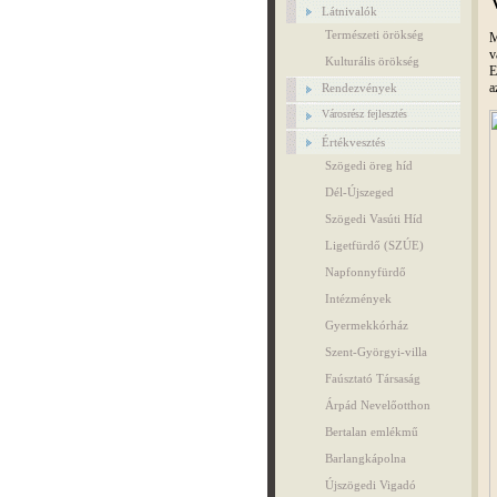
Látnivalók
Természeti örökség
M
v
Kulturális örökség
E
a
Rendezvények
Városrész fejlesztés
Értékvesztés
Szögedi öreg híd
Dél-Újszeged
Szögedi Vasúti Híd
Ligetfürdő (SZÚE)
Napfonnyfürdő
Intézmények
Gyermekkórház
Szent-Györgyi-villa
Faúsztató Társaság
Árpád Nevelőotthon
Bertalan emlékmű
Barlangkápolna
Újszögedi Vigadó