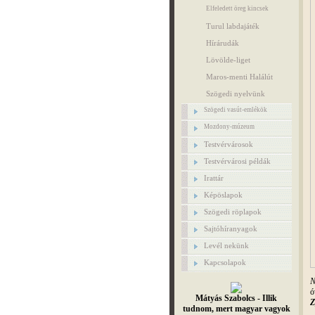
Elfeledett öreg kincsek
Turul labdajáték
Hírárudák
Lövölde-liget
Maros-menti Halálút
Szögedi nyelvünk
Szögedi vasút-emlékök
Mozdony-múzeum
Testvérvárosok
Testvérvárosi példák
Irattár
Képöslapok
Szögedi röplapok
Sajtóhíranyagok
Levél nekünk
Kapcsolapok
N
ó
Mátyás Szabolcs - Illik
Z
tudnom, mert magyar vagyok