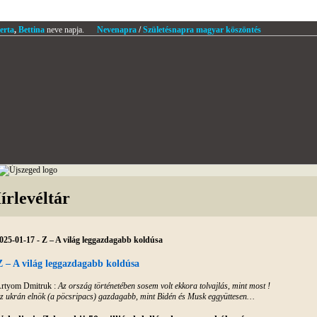
erta
,
Bettina
neve napja.
Nevenapra
/
Születésnapra magyar köszöntés
írlevéltár
025-01-17 - Z – A világ leggazdagabb koldúsa
Z – A világ leggazdagabb koldúsa
rtyom Dmitruk :
Az ország történetében sosem volt ekkora tolvajlás, mint most !
z ukrán elnök (a pöcsripacs) gazdagabb, mint Bidén és Musk eggyüttesen…