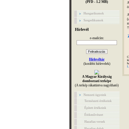
(PFD - 1.2 MB)
A
ö
Hungarikumok
A
(
Szegedikumok
m
!
Hírlevél
e-mailcím:
C
Hírlevéltár
k
(korábbi hírlevelek)
h
L
A Magyar Királyság
domborzati terképe
(A terkép rákattintva nagyítható)
Nemzeti ügyeink
Természeti értékeink
Épített értékeink
Étökművészet
Hazafias versek
Hazafias dalok