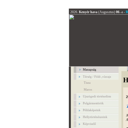
2026.
Kenyér hava
(Augusztus)
06
.-a -
B
Manapság
Térség / Föld-,vízrajz
H
Tisza
Maros
Ujszögedi történelöm
2
Polgármestörök
Példaképeink
A
Hellytörténészeink
A
Képviselő