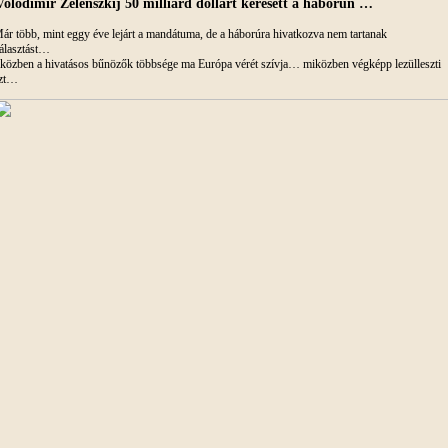
Volodimir Zelenszkij 50 milliárd dollárt keresett a háborún …
ár több, mint eggy éve lejárt a mandátuma, de a háborúra hivatkozva nem tartanak
álasztást…
közben a hivatásos bűnözők többsége ma Európa vérét szívja… miközben végképp lezülleszti
zt…