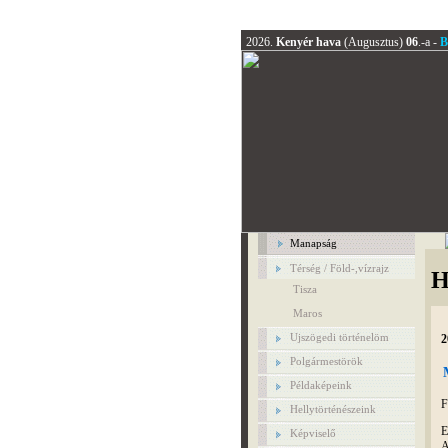
2026.
Kenyér hava
(Augusztus)
06
.-a -
B
Manapság
Térség / Föld-,vízrajz
H
Tisza
Maros
Ujszögedi történelöm
2
Polgármestörök
Példaképeink
F
Hellytörténészeink
E
Képviselő
A