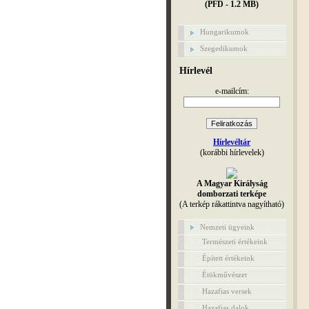
(PFD - 1.2 MB)
Hungarikumok
Szegedikumok
Hírlevél
e-mailcím:
Hírlevéltár
(korábbi hírlevelek)
A Magyar Királyság
domborzati terképe
(A terkép rákattintva nagyítható)
Nemzeti ügyeink
Természeti értékeink
Épített értékeink
Étökművészet
Hazafias versek
Hazafias dalok