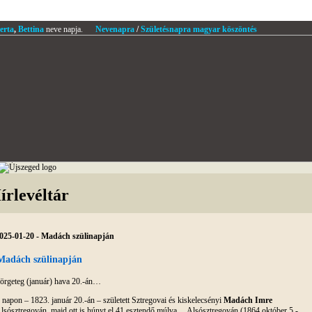
erta
,
Bettina
neve napja.
Nevenapra
/
Születésnapra magyar köszöntés
írlevéltár
025-01-20 - Madách szülinapján
Madách szülinapján
örgeteg (január) hava 20.-án…
 napon – 1823. január 20.-án – született Sztregovai és kiskelecsényi
Madách Imre
lsósztregován, majd ott is húnyt el 41 esztendő múlva… Alsósztregován (1864 október 5.-