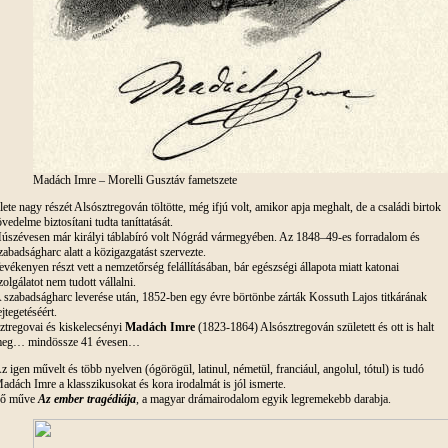
Madách Imre – Morelli Gusztáv fametszete
lete nagy részét Alsósztregován töltötte, még ifjú volt, amikor apja meghalt, de a családi birtok
övedelme biztosítani tudta taníttatását.
úszévesen már királyi táblabíró volt Nógrád vármegyében. Az 1848–49-es forradalom és
zabadságharc alatt a közigazgatást szervezte.
evékenyen részt vett a nemzetőrség felállításában, bár egészségi állapota miatt katonai
zolgálatot nem tudott vállalni.
 szabadságharc leverése után, 1852-ben egy évre börtönbe zárták Kossuth Lajos titkárának
ejtegetéséért.
ztregovai és kiskelecsényi
Madách Imre
(1823-1864) Alsósztregován született és ott is halt
eg… mindössze 41 évesen…
z igen művelt és több nyelven (ógörögül, latinul, németül, franciául, angolul, tótul) is tudó
adách Imre a klasszikusokat és kora irodalmát is jól ismerte.
ő műve
Az ember tragédiája
, a magyar drámairodalom egyik legremekebb darabja.