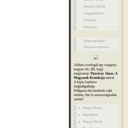
Hazafias Operák
Csüggedőknek
Kitekintő
Panoráma
Magyargyalázat
Elhallgatott népírtások
Akiben csordogál egy csöppnyi
magyar vér, illő, hogy
megismerje
Thuróczy János: A
Magyarok Krónikája
művét.
A képre kattintva
meghallgathatja.
Hallgassa hát mindenki saját
értelme, hite és azonosságtudata
szerint!
Magyar Regék
Regefilmek
Magyar Mesék