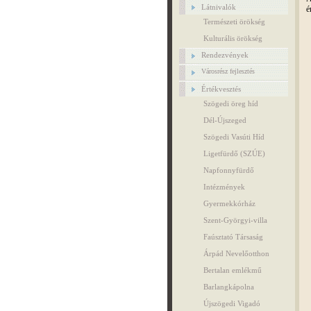
Látnivalók
é
Természeti örökség
Kulturális örökség
Rendezvények
Városrész fejlesztés
Értékvesztés
Szögedi öreg híd
Dél-Újszeged
Szögedi Vasúti Híd
Ligetfürdő (SZÚE)
Napfonnyfürdő
Intézmények
Gyermekkórház
Szent-Györgyi-villa
Faúsztató Társaság
Árpád Nevelőotthon
Bertalan emlékmű
Barlangkápolna
Újszögedi Vigadó