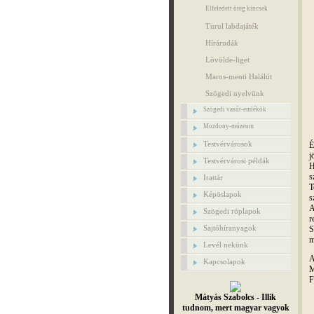
Elfeledett öreg kincsek
Turul labdajáték
Hírárudák
Lövölde-liget
Maros-menti Halálút
Szögedi nyelvünk
Szögedi vasút-emlékök
Mozdony-múzeum
Testvérvárosok
É
j
Testvérvárosi példák
H
s
Irattár
T
Képöslapok
s
A
Szögedi röplapok
r
Sajtóhíranyagok
S
m
Levél nekünk
A
Kapcsolapok
M
F
Mátyás Szabolcs - Illik
tudnom, mert magyar vagyok