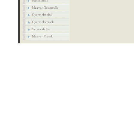
Mesefilmek
Magyar Népmesék
Gyermekdalok
Gyermekversek
Versek dalban
Magyar Versek