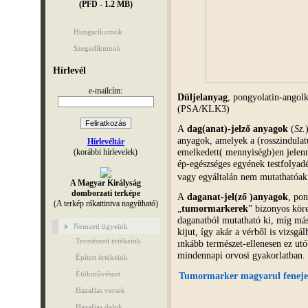
(PFD - 1.2 MB)
Hungarikumok
Szegedikumok
Hírlevél
e-mailcím:
Düljelanyag
, pongyolatin-ango
(PSA/KLK3)
A
dag(anat)-jelző anyagok
(
Sz.
anyagok, amelyek a (rosszindulat
Hírlevéltár
emelkedett( mennyiségb)en jelen
(korábbi hírlevelek)
ép-egészséges egyének testfolya
vagy egyáltalán nem mutathatóak k
A Magyar Királyság
domborzati terképe
A
daganat-jel(ző )anyagok
, po
(A terkép rákattintva nagyítható)
„
tumormarkerek
” bizonyos kör
daganatból mutatható ki, míg más
Nemzeti ügyeink
kijut, így akár a vérből is vizsg
Természeti értékeink
ınkább természet-ellenesen ez ut
mindennapi orvosi gyakorlatban.
Épített értékeink
Étökművészet
Tumormarker magyarul fenejel
Hazafias versek
Hazafias dalok