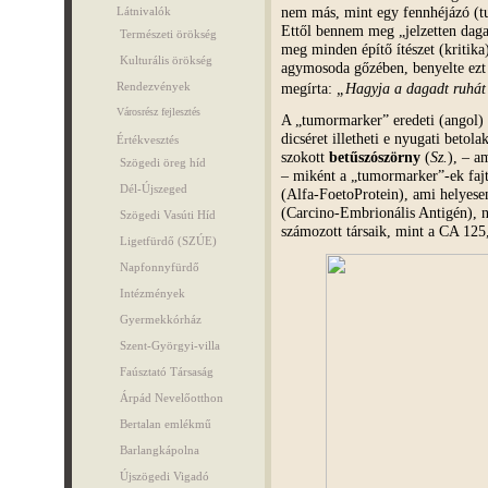
nem más, mint egy fennhéjázó (t
Látnivalók
Ettől bennem meg „jelzetten dag
Természeti örökség
meg minden építő ítészet (kritika
Kulturális örökség
agymosoda gőzében, benyelte ezt a
megírta:
„Hagyja a dagadt ruhát 
Rendezvények
Városrész fejlesztés
A „tumormarker” eredeti (angol)
dicséret illetheti e nyugati beto
Értékvesztés
szokott
betűszószörny
(
Sz.
), – a
Szögedi öreg híd
– miként a „tumormarker”-ek fajt
Dél-Újszeged
(Alfa-FoetoProtein), ami helyese
(Carcino-Embrionális Antigén), 
Szögedi Vasúti Híd
számozott társaik, mint a CA 125
Ligetfürdő (SZÚE)
Napfonnyfürdő
Intézmények
Gyermekkórház
Szent-Györgyi-villa
Faúsztató Társaság
Árpád Nevelőotthon
Bertalan emlékmű
Barlangkápolna
Újszögedi Vigadó