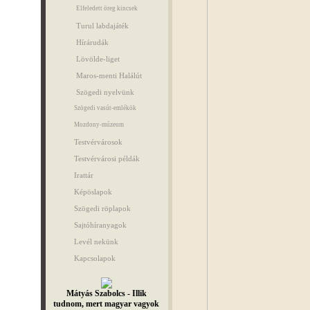
Elfeledett öreg kincsek
Turul labdajáték
Hírárudák
Lövölde-liget
Maros-menti Halálút
Szögedi nyelvünk
Szögedi vasút-emlékök
Mozdony-múzeum
Testvérvárosok
Testvérvárosi példák
Irattár
Képöslapok
Szögedi röplapok
Sajtóhíranyagok
Levél nekünk
Kapcsolapok
Mátyás Szabolcs - Illik
tudnom, mert magyar vagyok