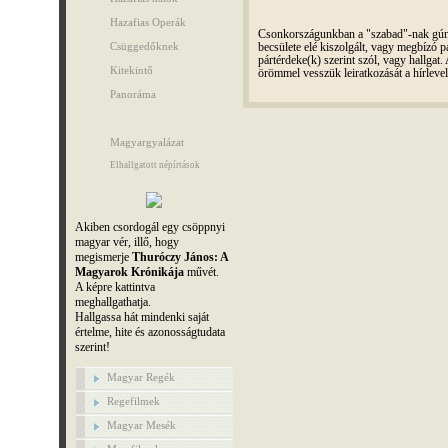
Hazafias Operák
Csonkországunkban a "szabad"-nak gúnyo
Csüggedőknek
becsülete elé kiszolgált, vagy megbízó pá
pártérdeke(k) szerint szól, vagy hallga
Kitekintő
örömmel vesszük leiratkozását a hírleve
Panoráma
Magyargyalázat
Elhallgatott népírtások
Akiben csordogál egy csöppnyi
magyar vér, illő, hogy
megismerje
Thuróczy János: A
Magyarok Krónikája
művét.
A képre kattintva
meghallgathatja.
Hallgassa hát mindenki saját
értelme, hite és azonosságtudata
szerint!
Magyar Regék
Regefilmek
Magyar Mesék