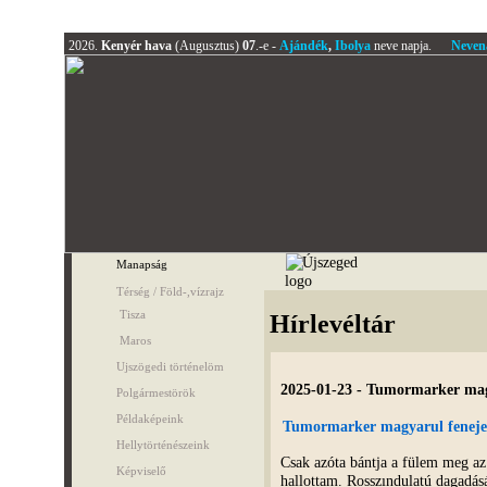
2026.
Kenyér hava
(Augusztus)
07
.-e -
Ajándék
,
Ibolya
neve napja.
Neven
Manapság
Térség / Föld-,vízrajz
Tisza
Hírlevéltár
Maros
Ujszögedi történelöm
2025-01-23 - Tumormarker mag
Polgármestörök
Példaképeink
Tumormarker magyarul feneje
Hellytörténészeink
Csak azóta bántja a fülem meg a
Képviselő
hallottam. Rosszındulatú dagadás