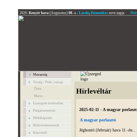
2026.
Kenyér hava
(Augusztus)
08
.-a -
László
,
Domonkos
neve napja.
Nev
Manapság
Térség / Föld-,vízrajz
Tisza
Hírlevéltár
Maros
Ujszögedi történelöm
2025-02-11 - A magyar porlaszt
Polgármestörök
Példaképeink
A magyar
porlasztó
Hellytörténészeink
Jégbontó (február) hava 11.-én
Képviselő