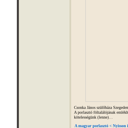
Csonka János szülőháza Szegede
A porlasztó föltalálójának emlék
kötelességünk (lenne)…
A magyar porlasztó < Nyisson i