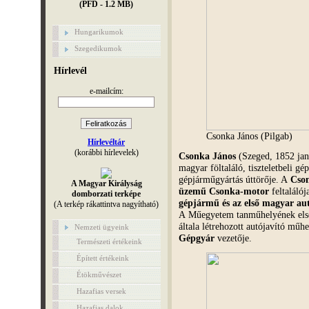
(PFD - 1.2 MB)
Hungarikumok
Szegedikumok
Hírlevél
e-mailcím:
Csonka János (Pilgab)
Hírlevéltár
(korábbi hírlevelek)
Csonka János
(Szeged, 1852 jan
magyar föltaláló, tiszteletbeli g
gépjárműgyártás úttörője. A
Cso
A Magyar Királyság
üzemű Csonka-motor
feltalálój
domborzati terképe
gépjármű és az első magyar au
(A terkép rákattintva nagyítható)
A Műegyetem tanműhelyének első 
általa létrehozott autójavító műh
Nemzeti ügyeink
Gépgyár
vezetője.
Természeti értékeink
Épített értékeink
Étökművészet
Hazafias versek
Hazafias dalok