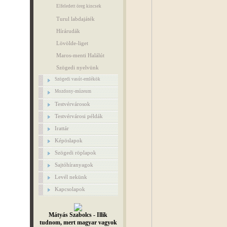
Elfeledett öreg kincsek
Turul labdajáték
Hírárudák
Lövölde-liget
Maros-menti Halálút
Szögedi nyelvünk
Szögedi vasút-emlékök
Mozdony-múzeum
Testvérvárosok
Testvérvárosi példák
Irattár
Képöslapok
Szögedi röplapok
Sajtóhíranyagok
Levél nekünk
Kapcsolapok
Mátyás Szabolcs - Illik
tudnom, mert magyar vagyok