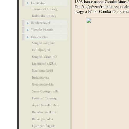
1893-ban e napon Csonka János é
Látnivalók
Donát gépészmérnökök szabadalma
Természeti örökség
avagy a Bánki-Csonka-féle karbur
Kulturális örökség
Rendezvények
Városrész fejlesztés
Értékvesztés
Szögedi öreg híd
Dél-Újszeged
Szögedi Vasúti Híd
Ligetfürdő (SZÚE)
Napfonnyfürdő
Intézmények
Gyermekkórház
Szent-Györgyi-villa
Faúsztató Társaság
Árpád Nevelőotthon
Bertalan emlékmű
Barlangkápolna
Újszögedi Vigadó