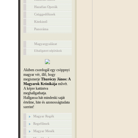
Hazafias Operák
Csüggedőknek
Kitekintő
Panoráma
Magyargyalázat
Elhallgatott népírtások
Akiben csordogál egy csöppnyi
magyar vér, illő, hogy
megismerje
Thuróczy János: A
Magyarok Krónikája
művét.
A képre kattintva
meghallgathatja.
Hallgassa hát mindenki saját
értelme, hite és azonosságtudata
szerint!
Magyar Regék
Regefilmek
Magyar Mesék