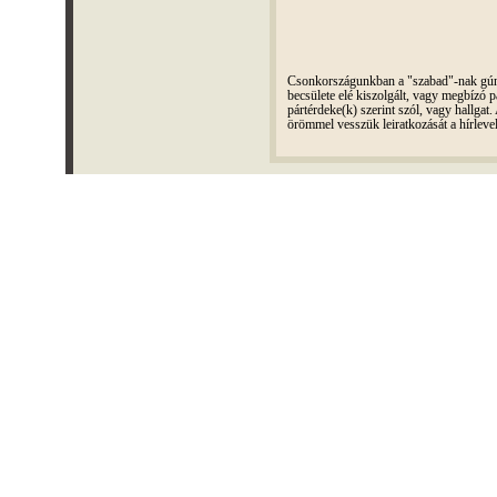
Csonkországunkban a "szabad"-nak gúnyo
becsülete elé kiszolgált, vagy megbízó pá
pártérdeke(k) szerint szól, vagy hallga
örömmel vesszük leiratkozását a hírleve