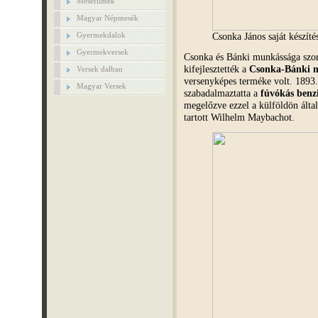
Mesefilmek
Magyar Népmesék
Gyermekdalok
Csonka János saját készít
Gyermekversek
Csonka és Bánki munkássága szor
kifejlesztették a
Csonka-Bánki 
Versek dalban
versenyképes terméke volt. 1893.
Magyar Versek
szabadalmaztatta a
fúvókás benz
megelőzve ezzel a külföldön álta
tartott Wilhelm Maybachot.